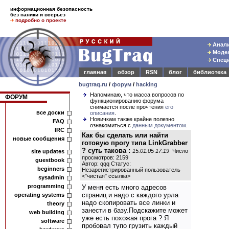
информационная безопасность
без паники и всерьез
подробно о проекте
Анали
Модел
Специ
главная
обзор
RSN
блог
библиотека
bugtraq.ru
/
форум
/
hacking
Напоминаю, что масса вопросов по
ФОРУМ
функционированию форума
снимается после прочтения
его
все доски
описания
.
Новичкам также крайне полезно
FAQ
ознакомиться с
данным документом
.
IRC
Как бы сделать или найти
новые сообщения
готовую прогу типа LinkGrabber
? суть такова :
15.01.05 17:19
Число
site updates
просмотров: 2159
guestbook
Автор: qqq Статус:
beginners
Незарегистрированный пользователь
<
"чистая" ссылка
>
sysadmin
programming
У меня есть много адресов
страниц и надо с каждого урла
operating systems
надо скопировать все линки и
theory
занести в базу.Подскажите может
web building
уже есть похожая прога ? Я
software
пробовал тупо грузить каждый