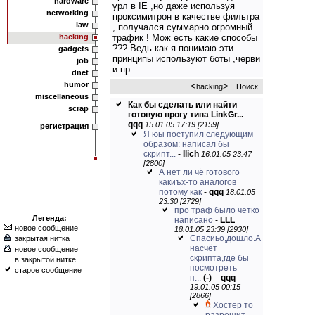
hardware
урл в IE ,но даже используя
networking
проксимитрон в качестве фильтра
law
, получался суммарно огромный
hacking
трафик ! Мож есть какие способы
??? Ведь как я понимаю эти
gadgets
принципы используют боты ,черви
job
и пр.
dnet
humor
<
>
hacking
Поиск
miscellaneous
Как бы сделать или найти
scrap
готовую прогу типа LinkGr...
-
qqq
15.01.05 17:19 [2159]
регистрация
Я юы поступил следующим
образом: написал бы
скрипт...
-
Ilich
16.01.05 23:47
[2800]
А нет ли чё готового
какиъх-то аналогов
потому как
-
qqq
18.01.05
23:30 [2729]
про траф было четко
Легенда:
написано
-
LLL
новое сообщение
18.01.05 23:39 [2930]
Спасиьо,дошло.А
закрытая нитка
насчёт
новое сообщение
скрипта,где бы
в закрытой нитке
посмотреть
старое сообщение
п...
(-)
-
qqq
19.01.05 00:15
[2866]
Хостер то