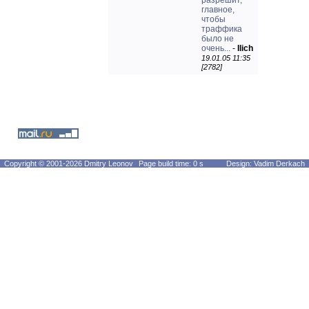
разрешит,
главное,
чтобы
траффика
было не
очень...
-
Ilich
19.01.05 11:35
[2782]
Copyright © 2001-2026 Dmitry Leonov
Page build time: 0 s
Design: Vadim Derkach