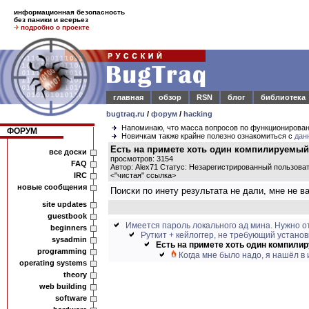
информационная безопасность
без паники и всерьез
подробно о проекте
главная
обзор
RSN
блог
библиотека
bugtraq.ru
/
форум
/
hacking
Напоминаю, что масса вопросов по функционирова
ФОРУМ
Новичкам также крайне полезно ознакомиться с
дан
Eсть на примете хоть один компилируемый и
все доски
просмотров: 3154
FAQ
Автор: Alex71 Статус: Незарегистрированный пользова
IRC
<
"чистая" ссылка
>
новые сообщения
Поиски по инету результата не дали, мне не в
site updates
guestbook
Имеется пароль локального ад мина. Нужно от
beginners
Руткит + кейлоггер, не требующий установ
sysadmin
Eсть на примете хоть один компилир
programming
Когда мне было надо, я нашёл в и
operating systems
theory
web building
software