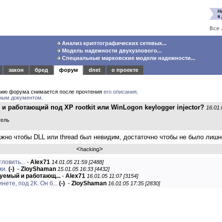
Анализ криптографических сетевых...
Модель надежности двухузлового...
Специальные марковские модели надежности...
закон
бред
форум
dnet
о проекте
нию форума снимается после прочтения
его описания
.
ным документом
.
 работающий под XP rootkit или WinLogon keylogger injector?
16.01.
тель
ажно чтобы DLL или thread был невидим, достаточно чтобы не было лишн
<
>
hacking
ловить...
-
Alex71
14.01.05 21:59 [2488]
ки.
(-)
-
ZloyShaman
15.01.05 16:33 [4432]
уемый и работающ...
-
Alex71
16.01.05 11:07 [3154]
нете, под 2К. Он б...
(-)
-
ZloyShaman
16.01.05 17:35 [2830]