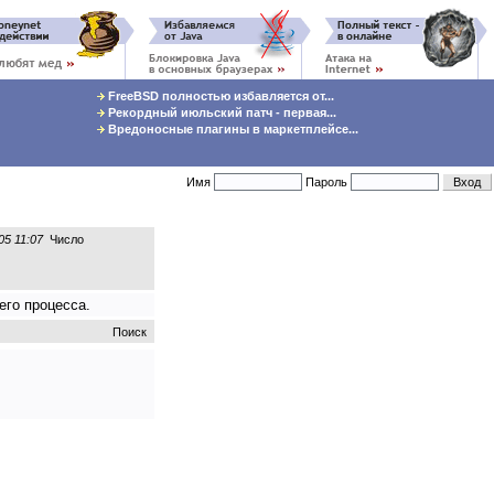
FreeBSD полностью избавляется от...
Рекордный июльский патч - первая...
Вредоносные плагины в маркетплейсе...
Имя
Пароль
05 11:07
Число
его процесса.
Поиск