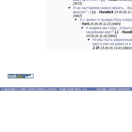
[3572]
Я не заставляю никого верить... В
версия? ;-)
(-)
-
HandleX
23.05.05 11
[3467]
Х.з. может и правда базу сперл
-
Yurii
23.05.05 11:23 [3483]
А нафига им тогда _отрыт
серийники карт?
(-)
-
Hand
23.05.05 11:26 [3695]
Чтобы быть уверенным
карта уже на руках (а н.
J
'
JF
23.05.05 13:43 [3861]
Copyright © 2001-2026 Dmitry Leonov
Page build time: 0 s
Design: Vadim Derkach