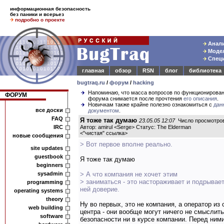
информационная безопасность
без паники и всерьез
подробно о проекте
Анали
Модел
Специ
главная
обзор
RSN
блог
библиотека
bugtraq.ru
/
форум
/
hacking
Напоминаю, что масса вопросов по функционирова
ФОРУМ
форума снимается после прочтения
его описания
.
Новичкам также крайне полезно ознакомиться с
дан
все доски
документом
.
FAQ
Я тоже так думаю
23.05.05 12:07
Число просмотров
IRC
Автор: amirul <Serge> Статус: The Elderman
<
"чистая" ссылка
>
новые сообщения
> Вот первое вполне реально.
site updates
guestbook
Я тоже так думаю
beginners
sysadmin
> А что компания не хочет этим
> заниматься - это настораживает и подрывает
programming
ней доверие.
operating systems
theory
Ну во первых, это не компания, а оператор из c
web building
центра - они вообще могут ничего не смыслить
software
безопасности ни в курсе компании. Перед ним