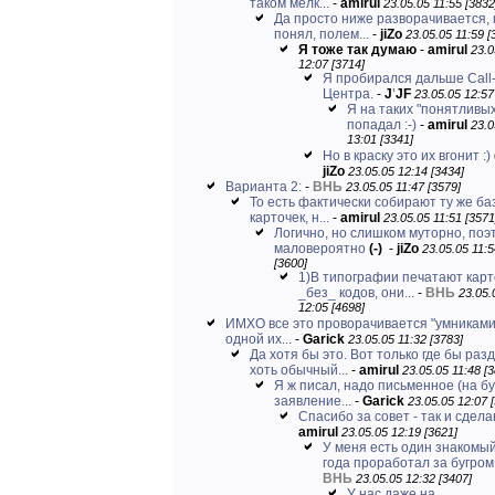
таком мелк...
-
amirul
23.05.05 11:55 [3832
Да просто ниже разворачивается, 
понял, полем...
-
jiZo
23.05.05 11:59 [
Я тоже так думаю
-
amirul
23.0
12:07 [3714]
Я пробирался дальше Call
Центра.
-
J
'
JF
23.05.05 12:57
Я на таких "понятливых
попадал :-)
-
amirul
23.0
13:01 [3341]
Но в краску это их вгонит :)
jiZo
23.05.05 12:14 [3434]
Варианта 2:
-
ВНЬ
23.05.05 11:47 [3579]
То есть фактически собирают ту же ба
карточек, н...
-
amirul
23.05.05 11:51 [3571
Логично, но слишком муторно, поэ
маловероятно
(-)
-
jiZo
23.05.05 11:5
[3600]
1)В типографии печатают карт
_без_ кодов, они...
-
ВНЬ
23.05.
12:05 [4698]
ИМХО все это проворачивается "умниками
одной их...
-
Garick
23.05.05 11:32 [3783]
Да хотя бы это. Вот только где бы раз
хоть обычный...
-
amirul
23.05.05 11:48 [
Я ж писал, надо письменное (на бу
заявление...
-
Garick
23.05.05 12:07 
Спасибо за совет - так и сдел
amirul
23.05.05 12:19 [3621]
У меня есть один знакомый
года проработал за бугром,.
ВНЬ
23.05.05 12:32 [3407]
У нас даже на