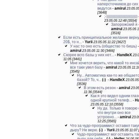
наперсточников до сих
ведутся
-
amirul
23.05.0
[3648]
;-)))))))))))))))))))))))))
23.05.05 12:48 [3554]
Запорожский я
amirul
23.05.05 
[3516]
Если есть принципиальное желание верн
20$, то н...
-
Yurii
23.05.05 11:22 [3627]
У нас то оно есть (общество то бишь)
-
amirul
23.05.05 11:30 [3466]
Скорее всго базы у них нет...
-
HandleX
23.
11:05 [3441]
Мне хочется верить, что какой то инс
все таки увел базу
-
amirul
23.05.05 11:1
[3545]
Ну... Автоматика как-то же общаетс
базой? То, ч...
(-)
-
HandleX
23.05.05
[3536]
В этом есть резон
-
amirul
23.0
11:36 [3544]
Как я это видел одним глаз
одной крупной телеф...
-
H
23.05.05 12:10 [3558]
Ну да. Только я говорю 
что внутри оно все
устроено...
-
amirul
23.0
12:25 [3565]
Что за чудо-программист оставил так
дыру? Не верю.
(-)
-
Yurii
23.05.05 11:07 
Чудо-программист мог оставить та
дыру для себя...
(-)
-
Heller
24.05.05