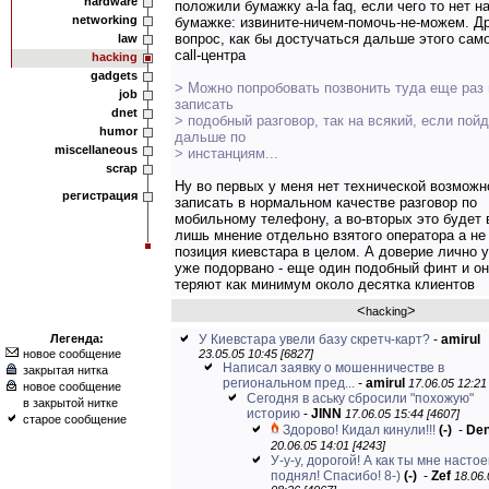
hardware
положили бумажку a-la faq, если чего то нет н
networking
бумажке: извините-ничем-помочь-не-можем. Д
вопрос, как бы достучаться дальше этого сам
law
call-центра
hacking
gadgets
> Можно попробовать позвонить туда еще раз 
job
записать
dnet
> подобный разговор, так на всякий, если пой
humor
дальше по
miscellaneous
> инстанциям...
scrap
Ну во первых у меня нет технической возможн
регистрация
записать в нормальном качестве разговор по
мобильному телефону, а во-вторых это будет 
лишь мнение отдельно взятого оператора а не
позиция киевстара в целом. А доверие лично 
уже подорвано - еще один подобный финт и о
теряют как минимум около десятка клиентов
<
>
hacking
Легенда:
У Киевстара увели базу скретч-карт?
-
amirul
новое сообщение
23.05.05 10:45 [6827]
Написал заявку о мошенничестве в
закрытая нитка
региональном пред...
-
amirul
17.06.05 12:21
новое сообщение
Сегодня в аську сбросили "похожую"
в закрытой нитке
историю
-
JINN
17.06.05 15:44 [4607]
старое сообщение
Здорово! Кидал кинули!!!
(-)
-
De
20.06.05 14:01 [4243]
У-у-у, дорогой! А как ты мне насто
поднял! Спасибо! 8-)
(-)
-
Zef
18.06.