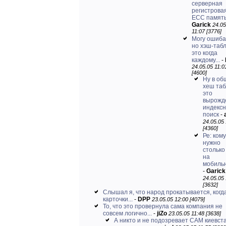
серверная
регистровая
ЕСС память 
Garick
24.05
11:07 [3776]
Могу ошиба
но хэш-таб
это когда
каждому...
-
24.05.05 11:0
[4600]
Ну в о
хеш таб
это
вырожд
индекс
поиск
-
24.05.05
[4360]
Ре: кому
нужно
столько
на
мобиль
-
Garick
24.05.05 
[3632]
Слышал я, что народ прокатывается, когд
карточки...
-
DPP
23.05.05 12:00 [4079]
То, что это провернула сама компания не
совсем логично...
-
jiZo
23.05.05 11:48 [3638]
А никто и не подозревает САМ киевста