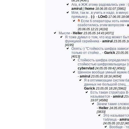
08:26 [4067]
Ага, в ЖЖ этому радовались уже :-)
amirul
@
home
18.06.05 01:07 [3981]
Мля, так м...в учить и надо, в минус
прямым р...
(-)
-
LOnG
17.06.05 18:08
Если б операторы хоть немн
озаботились этим вопросом
-
a
20.06.05 12:21 [4116]
Мысли
-
Heller
23.05.05 14:43 [4371]
Я тоже думал о том, что код может бы
функцией серийника
-
amirul
23.05.05 1
[4195]
Опять:-) "Стойкость шифра зависи
только от стойко...
-
Garick
23.05.05
[4013]
Стойкость шифра определяет
стойкостью шифровальщицы (с)
cybervlad
24.05.05 09:42 [4561]
Шеннон вообще умный мужик б
-
amirul
23.05.05 18:16 [4054]
Я в оптимизации систем б
данных не большой спец,...
Garick
23.05.05 18:28 [3962]
Есть такая структура B
называется
-
amirul
23.
19:07 [4586]
Зачем такие сложн
-
Heller
24.05.05 01:0
[3833]
Это называетс
таблица
-
amiru
24.05.05 10:22 [40
Вообще - т