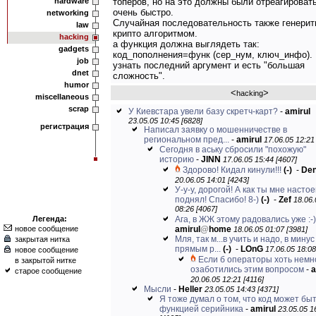
hardware
топеров, но на это должны были отреагироват
очень быстро.
networking
Случайная последовательность также генерит
law
крипто алгоритмом.
hacking
а функция должна выглядеть так:
gadgets
код_пополнения=функ (сер_нум, ключ_инфо).
job
узнать последний аргумент и есть "большая
dnet
сложность".
humor
<
>
hacking
miscellaneous
scrap
У Киевстара увели базу скретч-карт?
-
amirul
23.05.05 10:45 [6828]
регистрация
Написал заявку о мошенничестве в
региональном пред...
-
amirul
17.06.05 12:21
Сегодня в аську сбросили "похожую"
историю
-
JINN
17.06.05 15:44 [4607]
Здорово! Кидал кинули!!!
(-)
-
De
20.06.05 14:01 [4243]
У-у-у, дорогой! А как ты мне насто
поднял! Спасибо! 8-)
(-)
-
Zef
18.06.
08:26 [4067]
Легенда:
Ага, в ЖЖ этому радовались уже :-)
новое сообщение
amirul
@
home
18.06.05 01:07 [3981]
Мля, так м...в учить и надо, в минус
закрытая нитка
прямым р...
(-)
-
LOnG
17.06.05 18:08
новое сообщение
Если б операторы хоть немн
в закрытой нитке
озаботились этим вопросом
-
a
старое сообщение
20.06.05 12:21 [4116]
Мысли
-
Heller
23.05.05 14:43 [4371]
Я тоже думал о том, что код может бы
функцией серийника
-
amirul
23.05.05 1