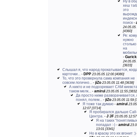
Ну в о
хеш таб
это
вырожд
индекс
поиск
-
24.05.05
[4360]
Ре: кому
нужно
столько
на
мобиль
-
Garick
24.05.05 
[3633]
Слышал я, что народ прокатывается, когд
карточки...
-
DPP
23.05.05 12:00 [4080]
То, что это провернула сама компания не
совсем логично...
-
jiZo
23.05.05 11:48 [3638]
А никто и не подозревает САМ киевста
таком мелк...
-
amirul
23.05.05 11:55 [3832
Да просто ниже разворачивается, 
понял, полем...
-
jiZo
23.05.05 11:59 [
Я тоже так думаю
-
amirul
23.05
12:07 [3714]
Я пробирался дальше Call
Центра.
-
J
'
JF
23.05.05 12:57
Я на таких "понятливых
попадал :-)
-
amirul
23.0
13:01 [3341]
Но в краску это их вгонит :)