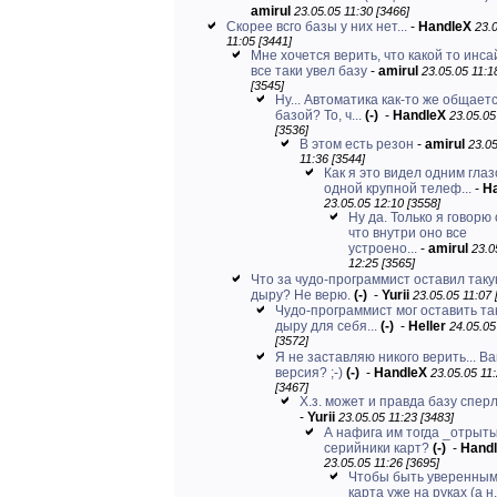
amirul
23.05.05 11:30 [3466]
Скорее всго базы у них нет...
-
HandleX
23.
11:05 [3441]
Мне хочется верить, что какой то инс
все таки увел базу
-
amirul
23.05.05 11:1
[3545]
Ну... Автоматика как-то же общаетс
базой? То, ч...
(-)
-
HandleX
23.05.05
[3536]
В этом есть резон
-
amirul
23.0
11:36 [3544]
Как я это видел одним глаз
одной крупной телеф...
-
H
23.05.05 12:10 [3558]
Ну да. Только я говорю 
что внутри оно все
устроено...
-
amirul
23.0
12:25 [3565]
Что за чудо-программист оставил так
дыру? Не верю.
(-)
-
Yurii
23.05.05 11:07 
Чудо-программист мог оставить та
дыру для себя...
(-)
-
Heller
24.05.05
[3572]
Я не заставляю никого верить... В
версия? ;-)
(-)
-
HandleX
23.05.05 11
[3467]
Х.з. может и правда базу сперл
-
Yurii
23.05.05 11:23 [3483]
А нафига им тогда _отрыт
серийники карт?
(-)
-
Hand
23.05.05 11:26 [3695]
Чтобы быть уверенным
карта уже на руках (а н.