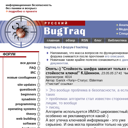
информационная безопасность
без паники и всерьез
подробно о проекте
Анали
Модел
Специ
главная
обзор
RSN
блог
библиотека
bugtraq.ru
/
форум
/
hacking
Напоминаю, что масса вопросов по функционирова
ФОРУМ
форума снимается после прочтения
его описания
.
Новичкам также крайне полезно ознакомиться с
дан
все доски
документом
.
FAQ
Опять:-) "Стойкость шифра зависит только 
IRC
стойкости ключа!" К.Шеннон.
23.05.05 17:41
Чи
просмотров: 4014
новые сообщения
Автор: Garick <Yuriy> Статус: Elderman
<
"чистая" ссылка
>
site updates
guestbook
> Это вообще проблема в безопасности, а есл
таких
beginners
> проблемах алгоритм стал известен сторонн
sysadmin
лицам, то вообще
programming
> писец.
operating systems
Алгоритм используется ИМХО широизвестный,
theory
особенно не рекламируется какой:-)
web building
А вот утечка ключевой информации - это уже
software
серьезно. И она могла произойти только на ур