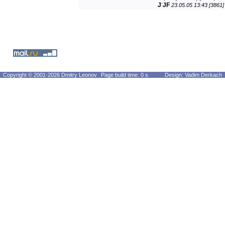
J
'
JF
23.05.05 13:43 [3861]
Copyright © 2001-2026 Dmitry Leonov
Page build time: 0 s
Design: Vadim Derkach