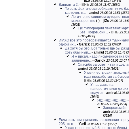
jiZo
23.05.05 12:14 [3434]
Варианта 2:
-
ВНЬ
23.05.05 11:47 [3580]
То есть фактически собирают ту же ба
карточек, н...
-
amirul
23.05.05 11:51 [3571
Логично, но слишком муторно, поэ
маловероятно
(-)
-
jiZo
23.05.05 11:5
[3601]
1)В типографии печатают карт
_без_ кодов, они...
-
ВНЬ
23.05.
12:05 [4698]
ИМХО все это проворачивается "умниками
одной их...
-
Garick
23.05.05 11:32 [3783]
Да хотя бы это. Вот только где бы раз
хоть обычный...
-
amirul
23.05.05 11:48 [
Я ж писал, надо письменное (на бу
заявление...
-
Garick
23.05.05 12:07 
Спасибо за совет - так и сдел
amirul
23.05.05 12:19 [3621]
У меня есть один знакомый
года проработал за бугром,.
ВНЬ
23.05.05 12:32 [3407]
У нас даже на
наперсточников до сих
ведутся
-
amirul
23.05.0
[3648]
;-)))))))))))))))))))))))))
23.05.05 12:48 [3554]
Запорожский я
amirul
23.05.05 
[3516]
Если есть принципиальное желание верн
20$, то н...
-
Yurii
23.05.05 11:22 [3627]
У нас то оно есть (общество то бишь)
-