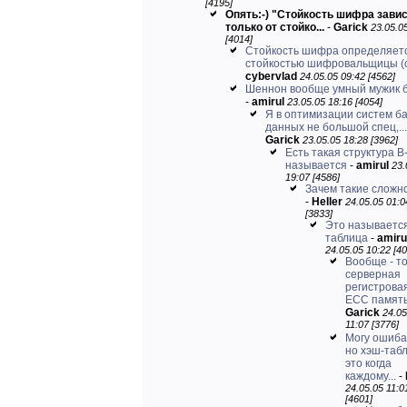
[4195]
Опять:-) "Стойкость шифра зави
только от стойко...
-
Garick
23.05.0
[4014]
Стойкость шифра определяет
стойкостью шифровальщицы (с)
cybervlad
24.05.05 09:42 [4562]
Шеннон вообще умный мужик б
-
amirul
23.05.05 18:16 [4054]
Я в оптимизации систем б
данных не большой спец,...
Garick
23.05.05 18:28 [3962]
Есть такая структура B
называется
-
amirul
23.
19:07 [4586]
Зачем такие сложн
-
Heller
24.05.05 01:0
[3833]
Это называетс
таблица
-
amiru
24.05.05 10:22 [40
Вообще - т
серверная
регистровая
ЕСС память 
Garick
24.05
11:07 [3776]
Могу ошиба
но хэш-таб
это когда
каждому...
-
24.05.05 11:0
[4601]