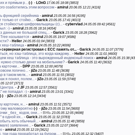
 их и прямым р...
(-)
-
LOnG
17.06.05 18:08 [3853]
ого озаботились этим вопросом
-
amirul
20.06.05 12:21 [4116]
ть функцией серийника
-
amirul
23.05.05 16:56 [4195]
только от стойко...
-
Garick
23.05.05 17:41 [4013]
я стойкостью шифровальщицы (с)...
-
cybervlad
24.05.05 09:42 [4561]
ыл :-)
-
amirul
23.05.05 18:16 [4054]
з данных не большой спец,...
-
Garick
23.05.05 18:28 [3962]
-Tree называется
-
amirul
23.05.05 19:07 [4586]
ости?
-
Heller
24.05.05 01:04 [3833]
я хеш-таблица
-
amirul
24.05.05 10:22 [4006]
о серверная регистровая с ЕСС память от...
-
Garick
24.05.05 11:07 [3776]
ься, но хэш-таблица, это когда каждому...
-
Heller
24.05.05 11:01 [4600]
щем хеш таблица - это вырожденный индексный поиск
-
amirul
24.05.05 15:38 [43
у нужно столько денег на мобильнике?
-
Garick
24.05.05 11:40 [3632]
карточки...
-
DPP
23.05.05 12:00 [4079]
овсем логично...
-
jiZo
23.05.05 11:48 [3638]
 в таком мелк...
-
amirul
23.05.05 11:55 [3832]
ак я понял, полем...
-
jiZo
23.05.05 11:59 [3748]
.05 12:07 [3713]
-Центра.
-
J
'
JF
23.05.05 12:57 [3561]
" не попадал :-)
-
amirul
23.05.05 13:01 [3341]
(-)
-
jiZo
23.05.05 12:14 [3434]
 карточек, н...
-
amirul
23.05.05 11:51 [3571]
этому маловероятно
(-)
-
jiZo
23.05.05 11:54 [3600]
чки _без_ кодов, они...
-
ВНЬ
23.05.05 12:05 [4698]
в одной их...
-
Garick
23.05.05 11:32 [3783]
добыть хоть обычный...
-
amirul
23.05.05 11:48 [3859]
маге) заявление...
-
Garick
23.05.05 12:07 [3664]
аю
-
amirul
23.05.05 12:19 [3621]
 три года проработал за бугром,...
-
ВНЬ
23.05.05 12:32 [3407]