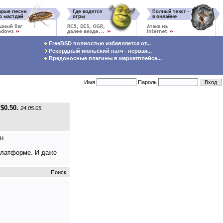
FreeBSD полностью избавляется от...
Рекордный июльский патч - первая...
Вредоносные плагины в маркетплейсе...
Имя
Пароль
$0.50.
24.05.05
ун
 платформе. И даже
Поиск