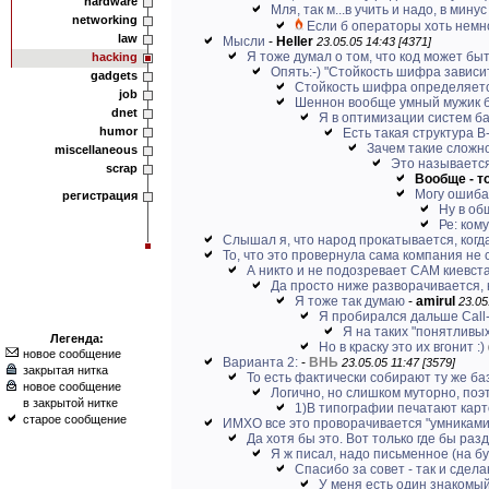
hardware
Мля, так м...в учить и надо, в минус
networking
Если б операторы хоть немн
law
Мысли
-
Heller
23.05.05 14:43 [4371]
Я тоже думал о том, что код может бы
hacking
Опять:-) "Стойкость шифра зависит 
gadgets
Стойкость шифра определяетс
job
Шеннон вообще умный мужик б
dnet
Я в оптимизации систем ба
humor
Есть такая структура B
Зачем такие сложн
miscellaneous
Это называетс
scrap
Вообще - т
Могу ошибат
регистрация
Ну в об
Ре: ком
Слышал я, что народ прокатывается, когда 
То, что это провернула сама компания не с
А никто и не подозревает САМ киевстар
Да просто ниже разворачивается, к
Я тоже так думаю
-
amirul
23.05
Я пробирался дальше Call
Я на таких "понятливых
Легенда:
Но в краску это их вгонит :)
новое сообщение
Варианта 2:
-
ВНЬ
23.05.05 11:47 [3579]
закрытая нитка
То есть фактически собирают ту же базу
новое сообщение
Логично, но слишком муторно, по
в закрытой нитке
1)В типографии печатают карто
старое сообщение
ИМХО все это проворачивается "умниками" 
Да хотя бы это. Вот только где бы раз
Я ж писал, надо письменное (на бу
Спасибо за совет - так и сдел
У меня есть один знакомый,