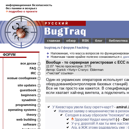
информационная безопасность
без паники и всерьез
подробно о проекте
главная
обзор
RSN
блог
библиотека
bugtraq.ru
/
форум
/
hacking
Напоминаю, что масса вопросов по функционирова
ФОРУМ
Новичкам также крайне полезно ознакомиться с
дан
Вообще - то серверная регистровая с ЕСС па
все доски
11:07
Число просмотров: 3776
FAQ
Автор: Garick <Yuriy> Статус: Elderman
IRC
<
"чистая" ссылка
>
новые сообщения
Один из украинских операторов использует са
оборудования(контроллеров базовых станций) я
site updates
Все не так просто как кажется. В спецификац
guestbook
если хватает хай-енд винтела, а подключить 
beginners
sysadmin
programming
У Киевстара увели базу скретч-карт?
-
amirul
2
operating systems
Написал заявку о мошенничестве в регион
theory
Сегодня в аську сбросили "похожую" 
Здорово! Кидал кинули!!!
(-)
-
De
web building
У-у-у, дорогой! А как ты мне насто
software
Ага, в ЖЖ этому радовались уже :-)