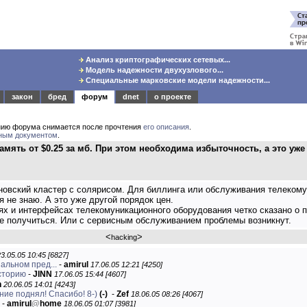
Анализ криптографических сетевых...
Модель надежности двухузлового...
Специальные марковские модели надежности...
закон
бред
форум
dnet
о проекте
нию форума снимается после прочтения
его описания
.
ным документом
.
мять от $0.25 за мб. При этом необходима избыточность, а это уже 
новский кластер с солярисом. Для биллинга или обслуживания телеком
 не знаю. А это уже другой порядок цен.
иях и интерфейсах телекомуникационного оборудования четко сказано о
не получиться. Или с сервисным обслуживанием проблемы возникнут.
<
>
hacking
3.05.05 10:45 [6827]
альном пред...
-
amirul
17.06.05 12:21 [4250]
историю
-
JINN
17.06.05 15:44 [4607]
n
20.06.05 14:01 [4243]
ение поднял! Спасибо! 8-)
(-)
-
Zef
18.06.05 08:26 [4067]
-
amirul
@
home
18.06.05 01:07 [3981]