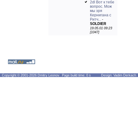
2dl Вот к тебе
вопрос. Мож
мы зря
Кернигана с
Ритч...
-
SOLDIER
19.05.01 09:23
[1047]
Copyright © 2001-2026 Dmitry Leonov
Page build time: 0 s
Design: Vadim Derkach