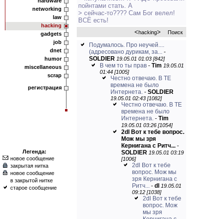
hardware
пойнтами стать. А
networking
> сейчас-то???? Сам Бог велел!
law
ВСЁ есть!
hacking
<
>
hacking
Поиск
gadgets
job
Подумалось. Про неучей....
dnet
(адресовано дурикам, за...
-
SOLDIER
humor
19.05.01 01:03 [842]
В чем то ты прав
-
Tim
19.05.01
miscellaneous
01:44 [1005]
scrap
Честно отвечаю. В ТЕ
времена не было
регистрация
Интернета.
-
SOLDIER
19.05.01 02:43 [1082]
Честно отвечаю. В ТЕ
времена не было
Интернета.
-
Tim
19.05.01 03:26 [1054]
2dl Вот к тебе вопрос.
Мож мы зря
Кернигана с Ритч...
-
Легенда:
SOLDIER
19.05.01 03:19
новое сообщение
[1006]
2dl Вот к тебе
закрытая нитка
вопрос. Мож мы
новое сообщение
зря Кернигана с
в закрытой нитке
Ритч...
-
dl
19.05.01
старое сообщение
09:12 [1038]
2dl Вот к тебе
вопрос. Мож
мы зря