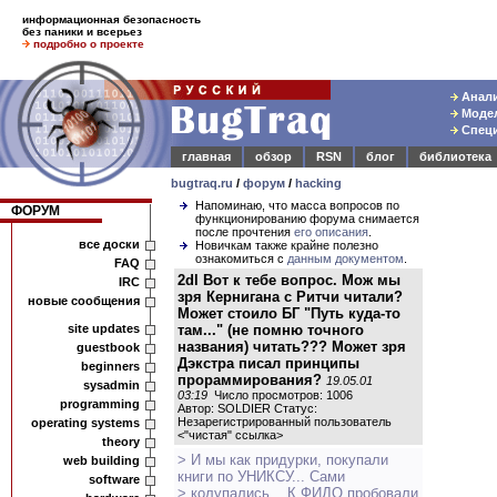
информационная безопасность
без паники и всерьез
подробно о проекте
Анали
Модел
Специ
главная
обзор
RSN
блог
библиотека
bugtraq.ru
/
форум
/
hacking
Напоминаю, что масса вопросов по
ФОРУМ
функционированию форума снимается
после прочтения
его описания
.
все доски
Новичкам также крайне полезно
ознакомиться с
данным документом
.
FAQ
2dl Вот к тебе вопрос. Мож мы
IRC
зря Кернигана с Ритчи читали?
новые сообщения
Может стоило БГ "Путь куда-то
site updates
там..." (не помню точного
названия) читать??? Может зря
guestbook
Дэкстра писал принципы
beginners
прораммирования?
19.05.01
sysadmin
03:19
Число просмотров: 1006
programming
Автор: SOLDIER Статус:
Незарегистрированный пользователь
operating systems
<
"чистая" ссылка
>
theory
> И мы как придурки, покупали
web building
книги по УНИКСУ... Сами
software
> колупались... К ФИДО пробовали