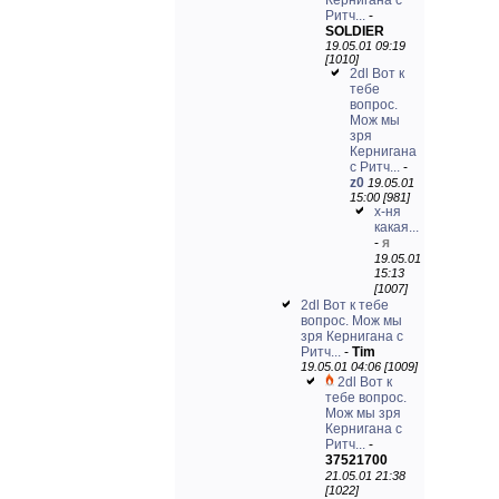
Кернигана с
Ритч...
-
SOLDIER
19.05.01 09:19
[1010]
2dl Вот к
тебе
вопрос.
Мож мы
зря
Кернигана
с Ритч...
-
z0
19.05.01
15:00 [981]
х-ня
какая...
-
я
19.05.01
15:13
[1007]
2dl Вот к тебе
вопрос. Мож мы
зря Кернигана с
Ритч...
-
Tim
19.05.01 04:06 [1009]
2dl Вот к
тебе вопрос.
Мож мы зря
Кернигана с
Ритч...
-
37521700
21.05.01 21:38
[1022]