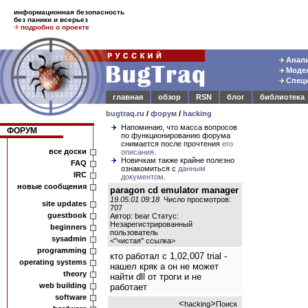
информационная безопасность
без паники и всерьез
подробно о проекте
Анали
Модел
Специ
главная
обзор
RSN
блог
библиотека
bugtraq.ru
/
форум
/
hacking
Напоминаю, что масса вопросов
ФОРУМ
по функционированию форума
снимается после прочтения
его
все доски
описания
.
Новичкам также крайне полезно
FAQ
ознакомиться с
данным
IRC
документом
.
новые сообщения
paragon cd emulator manager
19.05.01 09:18
Число просмотров:
site updates
707
guestbook
Автор: bear Статус:
Незарегистрированный
beginners
пользователь
sysadmin
<
"чистая" ссылка
>
programming
кто работал с 1,02,007 trial -
operating systems
нашел кряк а он не может
theory
найти dll от троги и не
web building
работает
software
<
>
hacking
Поиск