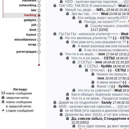
hardware
HDD - залочен мастер паролем,......:(((
networking
ТАК ЧТО, ТАК ВСЕ И закончилось?
-
Wud
2
Умный ты, дядя...
-
NiFi...
23.04.02 15:28 
law
Зря вы так... >>>
-
Wud
23.04.02 16:3
hacking
Кто-нибудь знает security ATA?
gadgets
Погоди, не понял??? >>>
-
job
Ссылку нашел, спасибо
dnet
13:17 [2259]
ГЫ ГЫ ГЫ - написали утилитку>>>>
-
Wud
humor
На что меняешь утилитку ??
(-)
-
CETb
miscellaneous
Или укак-хоть она называется ??
(
scrap
А какая разница как она назыв
А на что можешь поменять 
регистрация
Что-то я не верю..
-
!
mm
17.04.02 13:31 [
Что-то я не верю..
-
CETb2
18.04.02 
2 СЕТЬ2
-
!
mm
18.04.02 21:33 [20
2 СЕТЬ2
-
fly4life
18.04.02 23
Отослал...
(-)
-
CETb2
1
Ничего не пришло.. 
!
mm
19.04.02 17:56 [
А мине можно?
(-)
Фанкс =)
(-)
-
fly4lif
Легенда:
что это за софтина?
-
Wud
18.0
новое сообщение
Как и обещал, быренько нашел сс
закрытая нитка
Что-то я не верю.. Придется повер
новое сообщение
Давай-ка по-подробнее!
-
Sandy
17.04.02 01
в закрытой нитке
HDD - залочен мастер паролем,......:((((( е
хе хе fdisk (эта зараза в данном случае 
старое сообщение
Дорогие вы мои :)))))))), и тут все очень 
Да, совсем забыл, Стандартное и
12:20 [1821]
Есть один прием, да винт можно