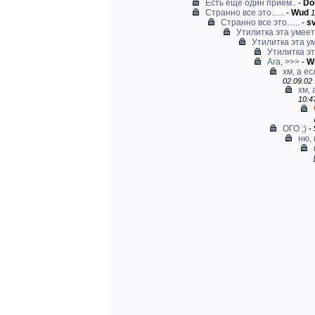
Есть еще один прием..
-
Do
Странно все это......
-
Wud
1
Странно все это......
-
s
Утилитка эта умеет
Утилитка эта у
Утилитка эт
Ага, >>>
-
W
хм, а ес
02.09.02 
хм, 
10:4
ОГО ;)
-
ню, 