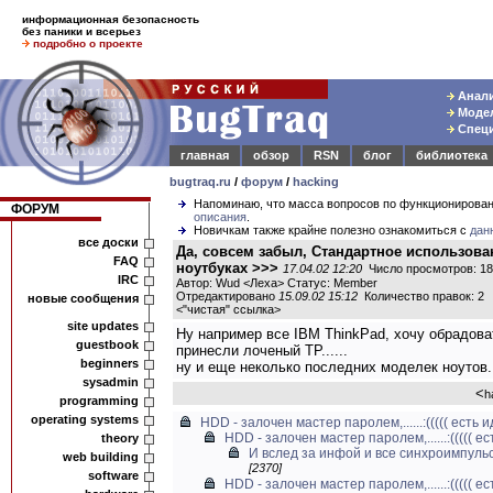
информационная безопасность
без паники и всерьез
подробно о проекте
Анали
Модел
Специ
главная
обзор
RSN
блог
библиотека
bugtraq.ru
/
форум
/
hacking
Напоминаю, что масса вопросов по функционирова
ФОРУМ
описания
.
Новичкам также крайне полезно ознакомиться с
дан
все доски
Да, совсем забыл, Стандартное использова
FAQ
ноутбуках >>>
17.04.02 12:20
Число просмотров: 1
IRC
Автор: Wud <Леха> Статус: Member
Отредактировано
15.09.02 15:12
Количество правок: 2
новые сообщения
<
"чистая" ссылка
>
site updates
Ну например все IBM ThinkPad, хочу обрадоват
guestbook
принесли лоченый TP......
beginners
ну и еще неколько последних моделек ноутов.
sysadmin
<
h
programming
operating systems
HDD - залочен мастер паролем,......:((((( есть 
HDD - залочен мастер паролем,......:((((( е
theory
И вслед за инфой и все синхроимпуль
web building
[2370]
software
HDD - залочен мастер паролем,......:((((( е