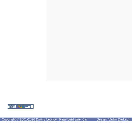
Copyright © 2001-2026 Dmitry Leonov
Page build time: 0 s
Design: Vadim Derkach