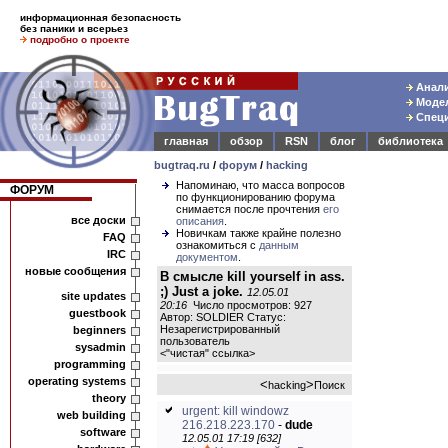
информационная безопасность
без паники и всерьез
подробно о проекте
Анали
Модел
Специ
главная
обзор
RSN
блог
библиотека
bugtraq.ru
/
форум
/
hacking
Напоминаю, что масса вопросов
ФОРУМ
по функционированию форума
снимается после прочтения
его
все доски
описания
.
Новичкам также крайне полезно
FAQ
ознакомиться с
данным
IRC
документом
.
новые сообщения
В смысле kill yourself in ass.
;) Just a joke.
12.05.01
site updates
20:16
Число просмотров: 927
guestbook
Автор: SOLDIER Статус:
Незарегистрированный
beginners
пользователь
sysadmin
<
"чистая" ссылка
>
programming
operating systems
<
>
hacking
Поиск
theory
urgent: kill windowz
web building
216.218.223.170
-
dude
software
12.05.01 17:19 [632]