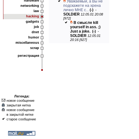
hardware
Уважаемый, а Вы не
подскажете на хрена
networking
лично МНЕ с...
(-)
-
law
SOLDIER
12.05.01 20:08
hacking
[972]
gadgets
В смысле kill
job
yourself in ass. ;)
Just a joke.
(-)
-
dnet
SOLDIER
12.05.01
humor
20:16 [927]
miscellaneous
scrap
регистрация
Легенда:
новое сообщение
закрытая нитка
новое сообщение
в закрытой нитке
старое сообщение