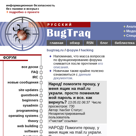
информационная безопасность
без паники и всерьез
подробно о проекте
Анали
Модел
Специ
главная
обзор
RSN
блог
библиотека
bugtraq.ru
/
форум
/
hacking
Напоминаю, что масса вопросов
ФОРУМ
по функционированию форума
снимается после прочтения
его
все доски
описания
.
Новичкам также крайне полезно
FAQ
ознакомиться с
данным
IRC
документом
.
новые сообщения
Народ! помогите прошу, у
меня ящик на mail.ru
site updates
украли. просто поменяли
guestbook
мой пароль и все. как
beginners
вернуть?
13.05.01 06:37
Число
sysadmin
просмотров: 730
Автор: haxSor Статус:
programming
Незарегистрированный
operating systems
пользователь
theory
<
"чистая" ссылка
>
web building
НАРОД! Помогите прошу, у
software
меня ящик на mail.ru украли.