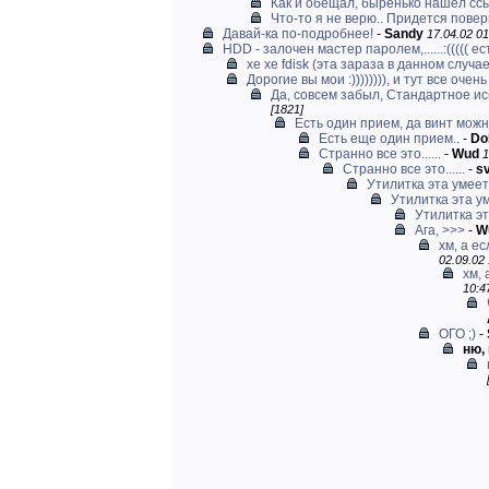
Как и обещал, быренько нашел сс
Что-то я не верю.. Придется повер
Давай-ка по-подробнее!
-
Sandy
17.04.02 01
HDD - залочен мастер паролем,......:((((( е
хе хе fdisk (эта зараза в данном случае 
Дорогие вы мои :)))))))), и тут все очень 
Да, совсем забыл, Стандартное ис
[1821]
Есть один прием, да винт можно
Есть еще один прием..
-
Do
Странно все это......
-
Wud
1
Странно все это......
-
s
Утилитка эта умеет
Утилитка эта у
Утилитка эт
Ага, >>>
-
W
хм, а ес
02.09.02 
хм, 
10:4
ОГО ;)
-
ню, 