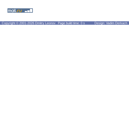
Copyright © 2001-2026 Dmitry Leonov
Page build time: 0 s
Design: Vadim Derkach