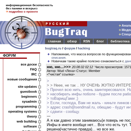
информационная безопасность
без паники и всерьез
подробно о проекте
Анали
Модел
Специ
главная
обзор
RSN
блог
библиотека
bugtraq.ru
/
форум
/
hacking
Напоминаю, что масса вопросов по функционирова
ФОРУМ
описания
.
Новичкам также крайне полезно ознакомиться с
дан
все доски
ню, ню...>>>
20.08.02 02:12
Число просмотров: 157
FAQ
Автор: Wud <Леха> Статус: Member
IRC
<
"чистая" ссылка
>
новые сообщения
>
> > Неее, не так .. НУ ОЧЕНЬ ЖУТКО ИНТЕР
site updates
> Прочел всю нить, очень заинтересовался. Н
guestbook
> насобирать инфы поболе - будем после рабо
beginners
> тоВарищГами ;)
sysadmin
> Если, господа, Вам не жаль - киньте линков
programming
> адрес crash@sendmail.ru, обещаю - будут и
> сдвиги - сообщу.
operating systems
---
theory
А я как давно этим занимаюсь(и поверь не пос
web building
Инфы в инете вообще нет... Все что есть тут. 
software
решена(частично правда)... но все же.