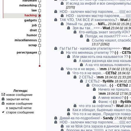
hardware
И вслед за инфой и все синхроимпуль
networking
[2370]
law
HDD - залочен мастер паролем,......:((((( е
hacking
HDD - залочен мастер паролем,......:(((
ТАК ЧТО, ТАК ВСЕ И закончилось?
-
Wud
2
gadgets
Умный ты, дядя...
-
NiFi...
23.04.02 15:28 
job
Зря вы так... >>>
-
Wud
23.04.02 16:3
dnet
Кто-нибудь знает security ATA?
humor
Погоди, не понял??? >>>
-
miscellaneous
Ссылку нашел, спасибо
13:17 [2262]
scrap
ГЫ ГЫ ГЫ - написали утилитку>>>>
-
Wud
регистрация
На что меняешь утилитку ??
(-)
-
CETb
Или укак-хоть она называется ??
(
А какая разница как она назыв
А на что можешь поменять 
Что-то я не верю..
-
!
mm
17.04.02 13:31 [
Что-то я не верю..
-
CETb2
18.04.02 
2 СЕТЬ2
-
!
mm
18.04.02 21:33 [20
2 СЕТЬ2
-
fly4life
18.04.02 23
Отослал...
(-)
-
CETb2
1
Ничего не пришло.. 
Легенда:
!
mm
19.04.02 17:56 [
новое сообщение
А мине можно?
(-)
закрытая нитка
Фанкс =)
(-)
-
fly4lif
новое сообщение
что это за софтина?
-
Wud
18.0
в закрытой нитке
Как и обещал, быренько нашел сс
старое сообщение
Что-то я не верю.. Придется повер
Давай-ка по-подробнее!
-
Sandy
17.04.02 01
HDD - залочен мастер паролем,......:((((( е
хе хе fdisk (эта зараза в данном случае 
Дорогие вы мои :)))))))), и тут все очень 