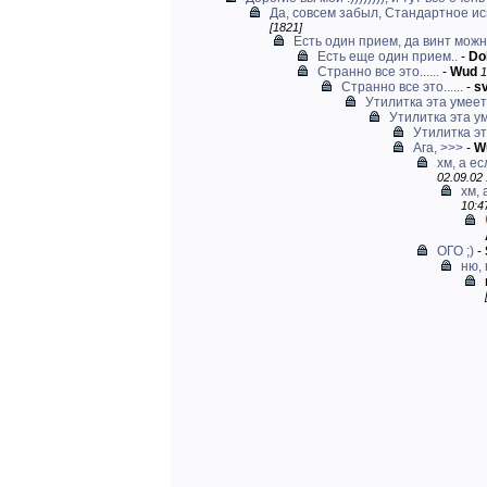
Да, совсем забыл, Стандартное ис
[1821]
Есть один прием, да винт можно
Есть еще один прием..
-
Do
Странно все это......
-
Wud
1
Странно все это......
-
s
Утилитка эта умеет
Утилитка эта у
Утилитка эт
Ага, >>>
-
W
хм, а ес
02.09.02 
хм, 
10:4
ОГО ;)
-
ню, 