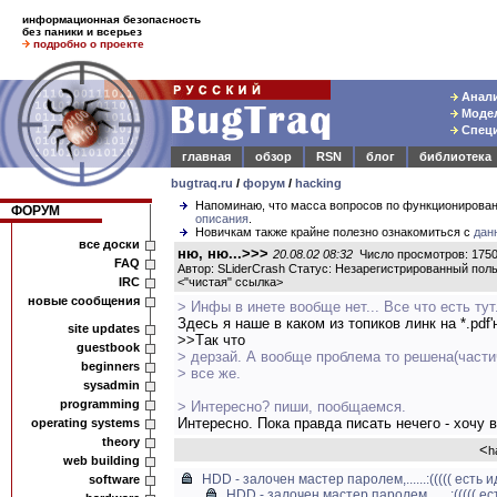
информационная безопасность
без паники и всерьез
подробно о проекте
Анали
Модел
Специ
главная
обзор
RSN
блог
библиотека
bugtraq.ru
/
форум
/
hacking
Напоминаю, что масса вопросов по функционирова
ФОРУМ
описания
.
Новичкам также крайне полезно ознакомиться с
дан
все доски
ню, ню...>>>
20.08.02 08:32
Число просмотров: 175
FAQ
Автор: SLiderCrash Статус: Незарегистрированный пол
IRC
<
"чистая" ссылка
>
новые сообщения
> Инфы в инете вообще нет... Все что есть тут
Здесь я наше в каком из топиков линк на *.pdf'
site updates
>>Tак что
guestbook
> дерзай. А вообще проблема то решена(частич
beginners
> все же.
sysadmin
programming
> Интересно? пиши, пообщаемся.
Интересно. Пока правда писать нечего - хочу 
operating systems
theory
<
h
web building
HDD - залочен мастер паролем,......:((((( есть 
software
HDD - залочен мастер паролем,......:((((( е