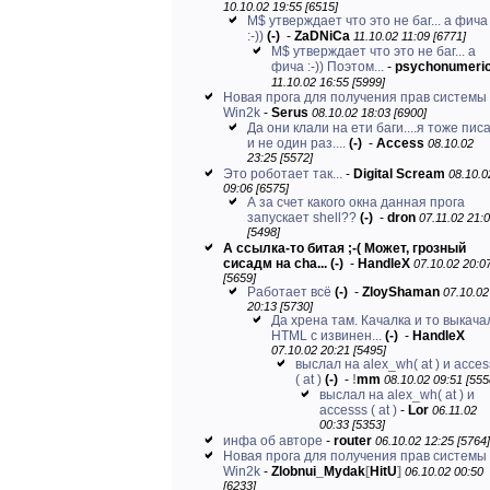
10.10.02 19:55 [6515]
M$ утверждает что это не баг... а фича
:-))
(-)
-
ZaDNiCa
11.10.02 11:09 [6771]
M$ утверждает что это не баг... а
фича :-)) Поэтом...
-
psychonumeri
11.10.02 16:55 [5999]
Новая прога для получения прав системы 
Win2k
-
Serus
08.10.02 18:03 [6900]
Да они клали на ети баги....я тоже пис
и не один раз....
(-)
-
Access
08.10.02
23:25 [5572]
Это роботает так...
-
Digital Scream
08.10.0
09:06 [6575]
А за счет какого окна данная прога
запускает shell??
(-)
-
dron
07.11.02 21:
[5498]
А ссылка-то битая ;-( Может, грозный
сисадм на cha...
(-)
-
HandleX
07.10.02 20:0
[5659]
Работает всё
(-)
-
ZloyShaman
07.10.02
20:13 [5730]
Да хрена там. Качалка и то выкача
HTML с извинен...
(-)
-
HandleX
07.10.02 20:21 [5495]
выслал на alex_wh( at ) и acces
( at )
(-)
-
!
mm
08.10.02 09:51 [555
выслал на alex_wh( at ) и
accesss ( at )
-
Lor
06.11.02
00:33 [5353]
инфа об авторе
-
router
06.10.02 12:25 [5764]
Новая прога для получения прав системы 
Win2k
-
Zlobnui_Mydak
[
HitU
]
06.10.02 00:50
[6233]