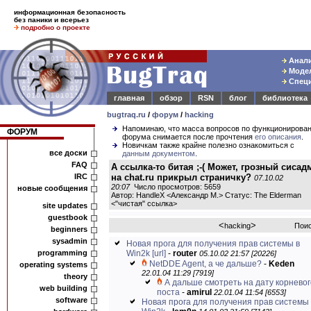
информационная безопасность
без паники и всерьез
подробно о проекте
Анали
Модел
Специ
главная
обзор
RSN
блог
библиотека
bugtraq.ru
/
форум
/
hacking
Напоминаю, что масса вопросов по функционирова
ФОРУМ
форума снимается после прочтения
его описания
.
Новичкам также крайне полезно ознакомиться с
все доски
данным документом
.
FAQ
А ссылка-то битая ;-( Может, грозный сисад
IRC
на chat.ru прикрыл страничку?
07.10.02
20:07
Число просмотров: 5659
новые сообщения
Автор: HandleX <Александр М.> Статус: The Elderman
<
"чистая" ссылка
>
site updates
guestbook
<
>
hacking
Пои
beginners
sysadmin
Новая прога для получения прав системы в
programming
Win2k
[url]
-
router
05.10.02 21:57 [20226]
NetDDE Agent, а че дальше?
-
Keden
operating systems
22.01.04 11:29 [7919]
theory
А дальше смотреть на дату корневог
web building
поста
-
amirul
22.01.04 11:54 [6553]
software
Новая прога для получения прав системы 