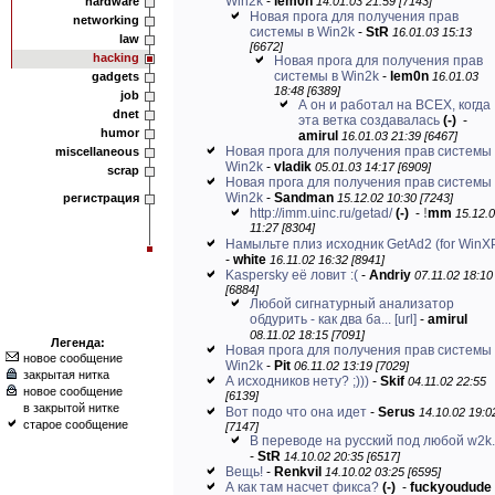
Win2k
-
lem0n
hardware
14.01.03 21:59 [7143]
Новая прога для получения прав
networking
системы в Win2k
-
StR
16.01.03 15:13
law
[6672]
hacking
Новая прога для получения прав
системы в Win2k
-
lem0n
gadgets
16.01.03
18:48 [6389]
job
А он и работал на ВСЕХ, когда
dnet
эта ветка создавалась
(-)
-
humor
amirul
16.01.03 21:39 [6467]
Новая прога для получения прав системы 
miscellaneous
Win2k
-
vladik
05.01.03 14:17 [6909]
scrap
Новая прога для получения прав системы 
Win2k
-
Sandman
регистрация
15.12.02 10:30 [7243]
http://imm.uinc.ru/getad/
(-)
-
!
mm
15.12.
11:27 [8304]
Намыльте плиз исходник GetAd2 (for WinX
-
white
16.11.02 16:32 [8941]
Kaspersky её ловит :(
-
Andriy
07.11.02 18:10
[6884]
Любой сигнатурный анализатор
обдурить - как два ба...
[url]
-
amirul
08.11.02 18:15 [7091]
Легенда:
Новая прога для получения прав системы 
новое сообщение
Win2k
-
Pit
06.11.02 13:19 [7029]
закрытая нитка
А исходников нету? ;)))
-
Skif
04.11.02 22:55
новое сообщение
[6139]
в закрытой нитке
Вот подо что она идет
-
Serus
14.10.02 19:0
старое сообщение
[7147]
В переводе на русский под любой w2k..
-
StR
14.10.02 20:35 [6517]
Вещь!
-
Renkvil
14.10.02 03:25 [6595]
А как там насчет фикса?
(-)
-
fuckyoudude