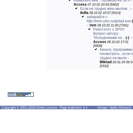
Намыльте мне....проверю на SP3
-
Access
07.10.02 20:59 [5402]
Если не трудно кинь мылом...
-
ikdfa
08.10.02 10:07 [5514]
забирайте с
http://imm.uinc.ru/getad.exe
(
-
!
mm
08.10.02 11:00 [7341]
Работатет c SP3!!!
Вопрос автору:
"Исходниками не...
(-)
-
Access
08.10.02 17:51
[5909]
Киньте, программку 
посмотреть , если 
трудно на мыло
-
Mikhail
20.01.03 09:3
[5332]
Copyright © 2001-2026 Dmitry Leonov
Page build time: 0 s
Design: Vadim Derkach