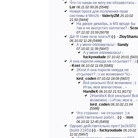
Что-то никак не могу ею обзавестись
-
Lor
06.11.02 00:26 [5548]
Новая прога для получения прав
системы в Win2k
-
ValeriyZM
25.10.02
21:50 [5644]
На дворе декабрь, а MS вроде бы
так и не выпустил заплатки?
-
Sco
07.12.02 15:59 [5079]
Да! Я тоже хочу знать!!!
(-)
-
ZloySham
06.10.02 11:28 [5498]
А у меня обломалась!
-
Sandy
07.10.02 11:39 [5647]
А у меня обломалась!
-
fuckyoudude
07.10.02 20:01 [5633
А она пароли никуда не отсылает? ;-)
(
-
Kost
06.10.02 11:09 [5585]
2Kost А она пароли никуда не
отсылает? ;-) не возможно! %)
-
lord_coden
07.10.02 18:09 [5657]
Всё реально! Всё возможно ;-)
Итак, мои впечатлени...
-
HandleX
08.10.02 21:51 [6171]
2HandleX Всё реально! Вс
возможно ;-) Итак, мои в...
-
lord_coden
09.10.02 21:04
[5588]
Что странно - не отсылает :) и
действительно работ...
(-)
-
!
mm
06.10.02 12:45 [5459]
Однако действительно прет! [w2kSP2
(build 2195)]
(-)
-
fuckyoudude
06.10.02
11:02 [5957]