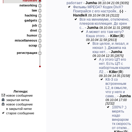
hardware
работает
-
Jumha
08.10.04 21:09 [3035]
networking
Фильмы MPEG4? Кодек DivX?
law
Поиграйся с его настройк...
(-)
-
HandleX
hacking
09.10.04 09:16 [3122]
Все на минимуме, отключено,
gadgets
плееров коллекция. До хрен
job
с...
-
Jumha
09.10.04 11:31 [2858]
dnet
А может его там нету?
humor
Кэша этого...
-
Killer
{
R
}
09.10.04 11:58 [2913]
miscellaneous
Все целое, и лизал, и
scrap
нюхал :). Джампа на
кэш нет...
-
Jumha
регистрация
09.10.04 12:35 [2875]
А у этого ЦП его
нет. Есть ЦП с
набортным кэшем
Л2...
-
Killer
{
R
}
09.10.04 14:35 [3158]
K6-3 со
встроенным
L2, в смысле,
Легенда:
что у него и
новое сообщение
сама...
-
Jumha
закрытая нитка
09.10.04 17:00
[3232]
новое сообщение
100%? ;)
в закрытой нитке
мерять
старое сообщение
надо
винраром
тк скорость
от отклю...