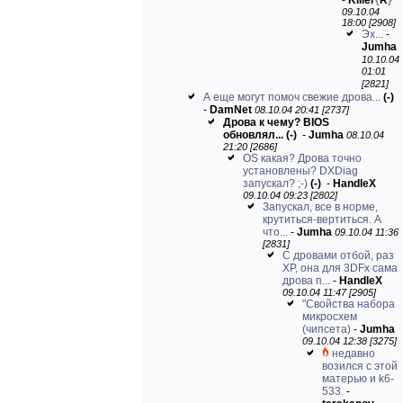
-
Killer
{
R
}
09.10.04
18:00 [2908]
Эх...
-
Jumha
10.10.04
01:01
[2821]
А еще могут помоч свежие дрова...
(-)
-
DamNet
08.10.04 20:41 [2737]
Дрова к чему? BIOS
обновлял...
(-)
-
Jumha
08.10.04
21:20 [2686]
OS какая? Дрова точно
установлены? DXDiag
запускал? ;-)
(-)
-
HandleX
09.10.04 09:23 [2802]
Запускал, все в норме,
крутиться-вертиться. А
что...
-
Jumha
09.10.04 11:36
[2831]
С дровами отбой, раз
XP, она для 3DFx сама
дрова п...
-
HandleX
09.10.04 11:47 [2905]
"Свойства набора
микросхем
(чипсета)
-
Jumha
09.10.04 12:38 [3275]
недавно
возился с этой
матерью и k6-
533.
-