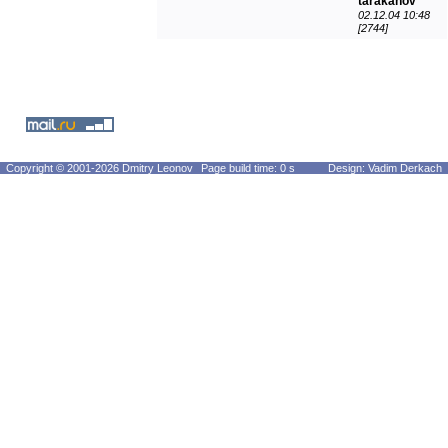
tarakanov
02.12.04 10:48
[2744]
Copyright © 2001-2026 Dmitry Leonov
Page build time: 0 s
Design: Vadim Derkach