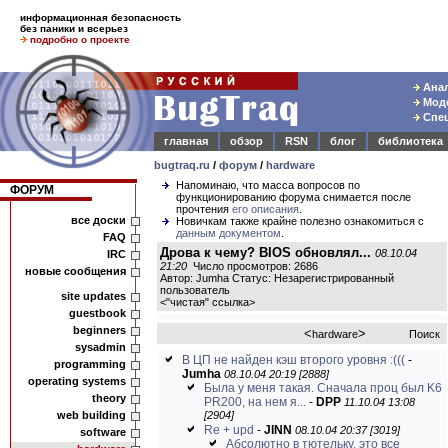
информационная безопасность
без паники и всерьез
подробно о проекте
Анал
Моде
Спец
главная
обзор
RSN
блог
библиотека
bugtraq.ru
/
форум
/
hardware
Напоминаю, что масса вопросов по
ФОРУМ
функционированию форума снимается после
прочтения
его описания
.
все доски
Новичкам также крайне полезно ознакомиться с
данным документом
.
FAQ
Дрова к чему? BIOS обновлял...
08.10.04
IRC
21:20
Число просмотров: 2686
новые сообщения
Автор: Jumha Статус: Незарегистрированный
пользователь
site updates
<
"чистая" ссылка
>
guestbook
beginners
<
>
hardware
Поиск
sysadmin
В ЦП не найден кэш второго уровня :(((
-
programming
Jumha
08.10.04 20:19 [2888]
operating systems
Была у меня такая. Сначала проц был K6
theory
PR200, на нем я...
-
DPP
11.10.04 13:08
web building
[2904]
Re + upd
-
JINN
08.10.04 20:37 [3019]
software
Абсолютно в тютельку, это все