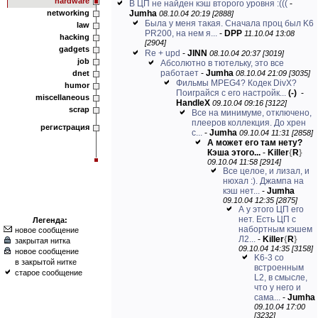
hardware
В ЦП не найден кэш второго уровня :(((
-
networking
Jumha
08.10.04 20:19 [2888]
Была у меня такая. Сначала проц был K6
law
PR200, на нем я...
-
DPP
11.10.04 13:08
hacking
[2904]
gadgets
Re + upd
-
JINN
08.10.04 20:37 [3019]
job
Абсолютно в тютельку, это все
работает
-
Jumha
dnet
08.10.04 21:09 [3035]
Фильмы MPEG4? Кодек DivX?
humor
Поиграйся с его настройк...
(-)
-
miscellaneous
HandleX
09.10.04 09:16 [3122]
scrap
Все на минимуме, отключено,
плееров коллекция. До хрен
регистрация
с...
-
Jumha
09.10.04 11:31 [2858]
А может его там нету?
Кэша этого...
-
Killer
{
R
}
09.10.04 11:58 [2914]
Все целое, и лизал, и
нюхал :). Джампа на
кэш нет...
-
Jumha
09.10.04 12:35 [2875]
А у этого ЦП его
нет. Есть ЦП с
Легенда:
набортным кэшем
новое сообщение
Л2...
-
Killer
{
R
}
закрытая нитка
09.10.04 14:35 [3158]
новое сообщение
K6-3 со
в закрытой нитке
встроенным
старое сообщение
L2, в смысле,
что у него и
сама...
-
Jumha
09.10.04 17:00
[3232]