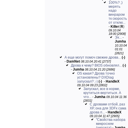
100%? ;)
мерять
надо
винраром
тк скорость
от отклю...
-
Killer
{
R
}
09.10.04
18:00 [2908]
Эх...
-
Jumha
10.10.04
01:01
[2821]
А еще могут помоч свежие дрова...
(-)
-
DamNet
08.10.04 20:41 [2737]
Дрова к чему? BIOS обновлял...
(-)
-
Jumha
08.10.04 21:20 [2686]
OS какая? Дрова точно
установлены? DXDiag
запускал? ;-)
(-)
-
HandleX
09.10.04 09:23 [2802]
Запускал, все в норме,
крутиться-вертиться. А
что...
-
Jumha
09.10.04 11:36
[2831]
С дровами отбой, раз
XP, она для 3DFx сама
дрова п...
-
HandleX
09.10.04 11:47 [2905]
"Свойства набора
микросхем
(чипсета)
-
Jumha