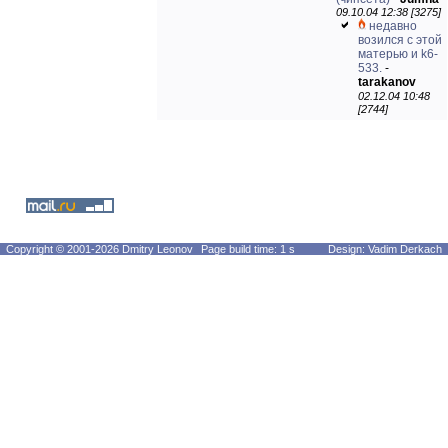
09.10.04 12:38 [3275]
недавно
возился с этой
матерью и k6-
533.
-
tarakanov
02.12.04 10:48
[2744]
Copyright © 2001-2026 Dmitry Leonov
Page build time: 1 s
Design: Vadim Derkach