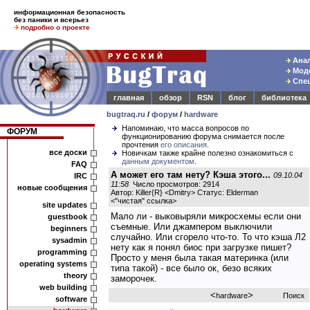
информационная безопасность
без паники и всерьез
подробно о проекте
Анал
Моде
Спец
главная
обзор
RSN
блог
библиотека
bugtraq.ru
/
форум
/
hardware
Напоминаю, что масса вопросов по
ФОРУМ
функционированию форума снимается после
прочтения
его описания
.
все доски
Новичкам также крайне полезно ознакомиться с
данным документом
.
FAQ
А может его там нету? Кэша этого...
09.10.04
IRC
11:58
Число просмотров: 2914
новые сообщения
Автор: Killer{R} <Dmitry> Статус: Elderman
<
"чистая" ссылка
>
site updates
Мало ли - выковыряли микросхемы если они
guestbook
съемные. Или джампером выключили
beginners
случайно. Или сгорело что-то. То что кэша Л2
sysadmin
нету как я понял биос при загрузке пишет?
programming
Просто у меня была такая материнка (или
operating systems
типа такой) - все было ок, безо всяких
theory
заморочек.
web building
<
>
hardware
Поиск
software