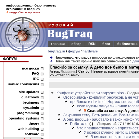
информационная безопасность
без паники и всерьез
подробно о проекте
главная
обзор
RSN
блог
библиотека
bugtraq.ru
/
форум
/
hardware
Напоминаю, что масса вопросов по функционирова
ФОРУМ
Новичкам также крайне полезно ознакомиться с
дан
Спасибо за ссылку. А дело все было в мате
все доски
Автор:
Людмила
1 Статус: Незарегистрированный польз
FAQ
<
"чистая" ссылка
>
IRC
новые сообщения
site updates
Конфликт устройств при загрузке bios
-
Людм
guestbook
Оговорилась - конфликт ресурсов, а не уст
пробовал и rtl и intel. Нормально зараб
beginners
если нужны мануалы - пиши root at 
sysadmin
Спасибо за ссылку. А дело 
programming
Закрываю тему. Есть решение. Все-таки ш
operating systems
А оно, вообще - работало в такой конфиг
theory
Работало.
(-)
-
Людмила
1
17.11.04 10:5
Что предшествовало неприятностям
web building
У юзеров рученочки-то шаловли
software
В смысле, он, что - сам же