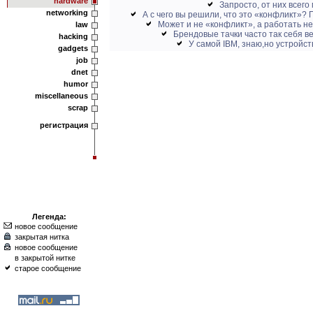
hardware
Запросто, от них всего
networking
А с чего вы решили, что это «конфликт»? П
Может и не «конфликт», а работать не 
law
Брендовые тачки часто так себя вед
hacking
У самой IBM, знаю,но устройств
gadgets
job
dnet
humor
miscellaneous
scrap
регистрация
Легенда:
новое сообщение
закрытая нитка
новое сообщение
в закрытой нитке
старое сообщение