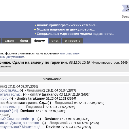
Анализ криптографических сетевых...
Модель надежности двухузлового...
Специальные марковские модели надежности...
закон
бред
форум
dnet
о проекте
нию форума снимается после прочтения
его описания
.
ным документом
.
ринке. Сдали на замену по гарантии.
06.12.04 10:39
Число просмотров: 2649
ователь
<
>
hardware
ила
1
17.11.04 09:37 [2528]
ройств.Ра...
(-)
-
Людмила
1
19.11.04 08:54 [2877]
отали тольк...
(-)
-
dmitry tarakanov
02.12.04 11:29 [2608]
irp.ru
(-)
-
dmitry tarakanov
02.12.04 11:31 [2684]
все было в материнке. Сд...
(-)
-
Людмила
1
06.12.04 10:39 [2649]
аловливые р...
-
Людмила
1
17.11.04 14:52 [2598]
урации?
[url]
-
Deviator
17.11.04 10:10 [2503]
2 [2545]
? Само по себе - р...
(-)
-
Deviator
17.11.04 11:40 [2636]
вые. Думаю, он постав...
(-)
-
Людмила
1
17.11.04 12:40 [2699]
лезку втыкал? Может ещё...
-
Deviator
17.11.04 12:51 [2651]