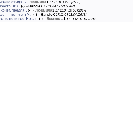
 можно ожидать.
-
Людмила
1
17.11.04 13:16 [2536]
росто BIO...
(-)
-
HandleX
17.11.04 09:53 [2567]
хочет, предла...
(-)
-
Людмила
1
17.11.04 10:56 [2627]
ут — вот я в IBM...
(-)
-
HandleX
17.11.04 11:04 [2638]
о-то не новое. Не сл...
(-)
-
Людмила
1
17.11.04 12:57 [2759]