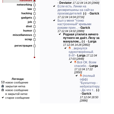
hardware
-
Deviator
17.12.04 14:20 [2968]
networking
Если есть. Линки на
law
десккрипшины на сайтах
hacking
производителей.
(-)
-
Garick
17.12.04 14:04 [2716]
gadgets
Был у меня "тонко
job
настроенный" кривыми
dnet
руками прин...
-
Garick
humor
17.12.04 14:02 [2889]
Родная утилита ничего
miscellaneous
путного не даёт. Лезу за
scrap
мануалом...
(-)
-
Lurga
17.12.04 14:28 [2882]
регистрация
...вернулся
одухотворённый.
8-////
-
Lurga
17.12.04
17:03 [2848]
Всё ОК. Всем
спасибо.
-
Lurga
17.12.04 17:22
[2850]
(полный
Легенда:
офф)
новое сообщение
"Бухгалтер -
закрытая нитка
небухгалтеру.
- Да что т...
(-)
новое сообщение
-
Garick
в закрытой нитке
17.12.04 18:50
старое сообщение
[2886]