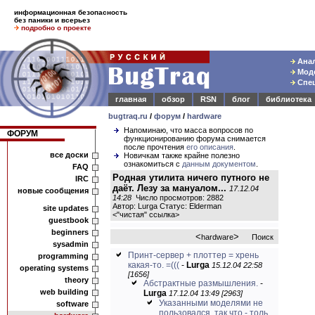
информационная безопасность
без паники и всерьез
подробно о проекте
Анал
Моде
Спец
главная
обзор
RSN
блог
библиотека
bugtraq.ru
/
форум
/
hardware
Напоминаю, что масса вопросов по
ФОРУМ
функционированию форума снимается
после прочтения
его описания
.
все доски
Новичкам также крайне полезно
ознакомиться с
данным документом
.
FAQ
Родная утилита ничего путного не
IRC
даёт. Лезу за мануалом...
17.12.04
новые сообщения
14:28
Число просмотров: 2882
Автор: Lurga Статус: Elderman
site updates
<
"чистая" ссылка
>
guestbook
beginners
<
>
hardware
Поиск
sysadmin
Принт-сервер + плоттер = хрень
programming
какая-то. =(((
-
Lurga
15.12.04 22:58
operating systems
[1656]
theory
Абстрактные размышления.
-
web building
Lurga
17.12.04 13:49 [2963]
Указанными моделями не
software
пользовался, так что - толь...