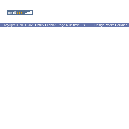
Copyright © 2001-2026 Dmitry Leonov
Page build time: 0 s
Design: Vadim Derkach