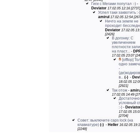
Гиги с Мегами попутал :-)
-
Deviator
17.02.05 12:16 [2737
Успел таки заквотить :-
amirul
17.02.05 12:54 [267
Ничто на земле не
проходит бесследно
Deviator
17.02.05 13
[2426]
В догонку: С
увеличением
плотности зап
на пласт...
-
DP
17.02.05 23:07 [24
[offtop] То
одно замеч
-
(де)кодиро
в...
(-)
-
Devi
18.02.05 12:0
[2921]
Так отож
-
amiru
17.02.05 14:49 [27
Достаточно
условный с
:-)
-
Deviato
17.02.05 15:0
[2704]
Совет: выключите caps lock (на
клавиатуре)
(-)
-
Heller
16.02.05 19:
[2248]