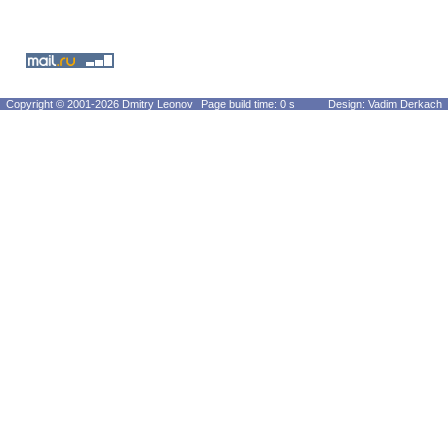
Copyright © 2001-2026 Dmitry Leonov
Page build time: 0 s
Design: Vadim Derkach