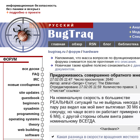
информационная безопасность
без паники и всерьез
подробно о проекте
Анал
Моде
Спец
главная
обзор
RSN
блог
библиотека
bugtraq.ru
/
форум
/
hardware
Напоминаю, что масса вопросов по функционирова
ФОРУМ
форума снимается после прочтения
его описания
.
Новичкам также крайне полезно ознакомиться с
дан
все доски
документом
.
FAQ
Придерживаюсь совершенно обратного мн
IRC
17.02.05 11:47
Число просмотров: 2640
Автор: amirul <Serge> Статус: The Elderman
новые сообщения
Отредактировано
17.02.05 11:59
Количество правок: 1
<
"чистая" ссылка
>
site updates
На номинальную скорость в большинстве
guestbook
РЕАЛЬНЫХ ситуаций ты не выйдешь никогда (
beginners
пару раз видел как мой винт вытягивал 30 Мб 
sysadmin
секунду, но чаще всего он работает примерно 
programming
6 Мб), с другой стороны объем винта равен
operating systems
номинальному ВСЕГДА.
theory
<
>
hardware
П
web building
software
Какая разница в скорости вращения жесткого