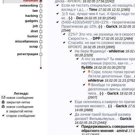
hardware
диска
-
КРОКУС
16.02.05 17:56 [2242]
Если не тестить специально, но наощупь 
networking
взгляд и т.д.)...
-
Time
17.02.05 12:31 [2385]
law
:)) 5 тыс. лучше чем 4 тыс. А брать надо тот
hacking
ко...
(-)
-
Den
16.02.05 19:30 [2545]
gadgets
(5400-4200)/5400*100=22% - теоретически
job
Практически до 10%.
(-)
-
Garick
16.02.05 1
[2544]
dnet
22%? Это что, не разница ли в скорос
humor
Скорости ч...
-
DPP
17.02.05 10:22 [2484]
miscellaneous
Спасибо. но как-то сложно мне осозна
scrap
КРОКУС
16.02.05 19:03 [2895]
Не бери Фуджицу!
-
whiletrue
18.02.
регистрация
00:28 [2329]
А что за винты? Ты именно пр
ноутбучные (просто, как-то...
-
fly4life
18.02.05 01:00 [2573]
Cори, плохо топик прочи
Летели десктопные. Одн...
whiletrue
18.02.05 11:23 [2762
Вообще то умирали
десктопные винты. компау
чипа...
(-)
-
Garick
Легенда:
18.02.05 
[2607]
новое сообщение
Еще склоняюсь к самунгу по причи
закрытая нитка
наличия множест...
(-)
-
Garick
17.0
новое сообщение
14:08 [2888]
в закрытой нитке
Да зачем такой большой размер
старое сообщение
дисков? Фильмы/музык...
-
Garick
16.02.05 19:23 [2440]
Придерживаюсь совершенно
обратного мнения
-
amirul
17.0
11:47 [2640]