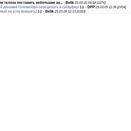
м телека поставить небольшие ак...
-
Belik
25.03.05 09:58 [2276]
й динамик телевизора переделать в сабвуфер!
(-)
-
DPP
25.03.05 11:36 [2434]
овый не хочу вскрывть)
(-)
-
Belik
25.03.05 12:13 [2183]