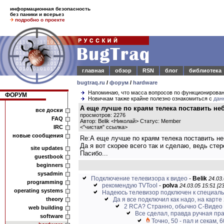
информационная безопасность
без паники и всерьез
подробно о проекте
главная
обзор
RSN
блог
библиотека
bugtraq.ru
/
форум
/
hardware
Напоминаю, что масса вопросов по функционирова
ФОРУМ
Новичкам также крайне полезно ознакомиться с
дан
А еще лучше по краям телека поставить н
все доски
просмотров: 2276
FAQ
Автор: Belik <Николай> Статус: Member
IRC
<
"чистая" ссылка
>
новые сообщения
Re:А еще лучше по краям телека поставить не
Да я вот скорее всего так и сделаю, ведь стере
site updates
Пасибо...
guestbook
beginners
sysadmin
Подключение телевизора к видео
-
Belik
24.03.
programming
рекомендую TVTool
-
polva
24.03.05 15:51 [2
operating systems
Надеюсь телевизор подключен к специальн
theory
Да я все подключил как надо, на карте 
2 RCA? Странно, обычно С-Видео о
web building
Все сделал, правда ручная пра
software
Точно, 50 - пал и секам, 6