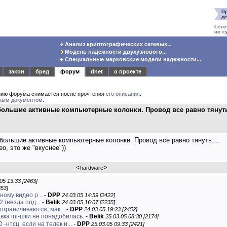
Анализ криптографических сетевых...
Модель надежности двухузлового...
Специальные марковские модели надежности...
закон
бред
форум
dnet
о проекте
нию форума снимается после прочтения
его описания
.
ным документом
.
ебольшие активные компьютерные колонки. Провод все равно тянут
большие активные компьютерные колонки. Провод все равно тянуть....
о, это же "вкуснее"))
<
>
hardware
05 13:33 [2463]
353]
ому видео р...
-
DPP
24.03.05 14:59 [2422]
2 гнезда под...
-
Belik
24.03.05 16:07 [2235]
граничиваются, мак...
-
DPP
24.03.05 19:23 [2452]
вка ini-шки не понадобилась.
-
Belik
25.03.05 08:30 [2174]
0 -нтсц. если на телек и...
-
DPP
25.03.05 09:33 [2421]