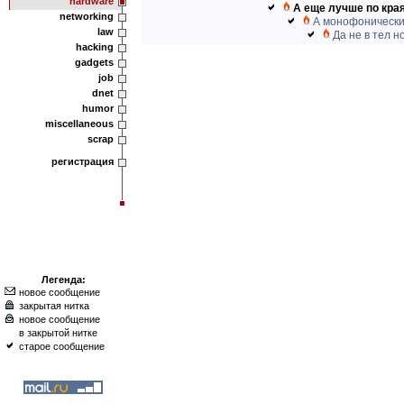
hardware
А еще лучше по края
networking
А монофонически
law
Да не в тел н
hacking
gadgets
job
dnet
humor
miscellaneous
scrap
регистрация
Легенда:
новое сообщение
закрытая нитка
новое сообщение
в закрытой нитке
старое сообщение