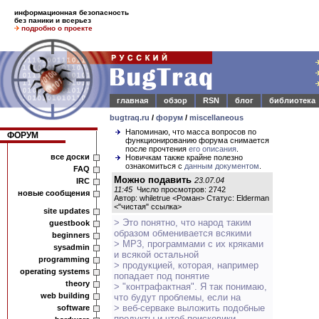
информационная безопасность
без паники и всерьез
подробно о проекте
главная
обзор
RSN
блог
библиотека
bugtraq.ru
/
форум
/
miscellaneous
Напоминаю, что масса вопросов по
ФОРУМ
функционированию форума снимается
после прочтения
его описания
.
все доски
Новичкам также крайне полезно
ознакомиться с
данным документом
.
FAQ
Можно подавить
23.07.04
IRC
11:45
Число просмотров: 2742
новые сообщения
Автор: whiletrue <Роман> Статус: Elderman
<
"чистая" ссылка
>
site updates
> Это понятно, что народ таким
guestbook
образом обменивается всякими
beginners
> MP3, программами с их кряками
sysadmin
и всякой остальной
programming
> продукцией, которая, например
operating systems
попадает под понятие
theory
> "контрафактная". Я так понимаю,
web building
что будут проблемы, если на
> веб-серваке выложить подобные
software
продукты и чтоб поисковики