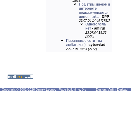
[2936]
Под этим звеном в
интернете
подразумевается
доменный...
-
DPP
23.07.04 14:49 [2751]
Одного узла
нет
-
amirul
23.07.04 15:33
[2563]
Пиринговые сети - на
любителя ;)
-
cybervlad
22.07.04 14:34 [2772]
Copyright © 2001-2026 Dmitry Leonov
Page build time: 0 s
Design: Vadim Derkach