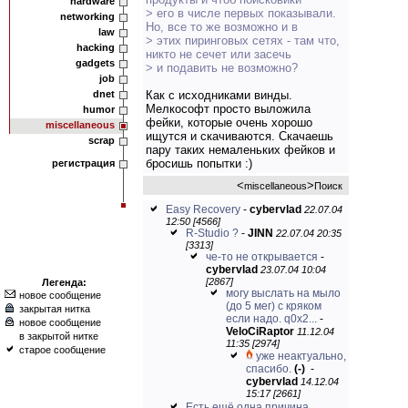
hardware
> его в числе первых показывали.
networking
Но, все то же возможно и в
law
> этих пиринговых сетях - там что,
hacking
никто не сечет или засечь
gadgets
> и подавить не возможно?
job
dnet
Как с исходниками винды.
Мелкософт просто выложила
humor
фейки, которые очень хорошо
miscellaneous
ищутся и скачиваются. Скачаешь
scrap
пару таких немаленьких фейков и
бросишь попытки :)
регистрация
<
>
miscellaneous
Поиск
Easy Recovery
-
cybervlad
22.07.04
12:50 [4566]
R-Studio ?
-
JINN
22.07.04 20:35
[3313]
че-то не открывается
-
cybervlad
23.07.04 10:04
[2867]
Легенда:
могу выслать на мыло
новое сообщение
(до 5 мег) с кряком
закрытая нитка
если надо. q0x2...
-
новое сообщение
VeloCiRaptor
11.12.04
в закрытой нитке
11:35 [2974]
старое сообщение
уже неактуально,
спасибо.
(-)
-
cybervlad
14.12.04
15:17 [2661]
Есть ещё одна причина,