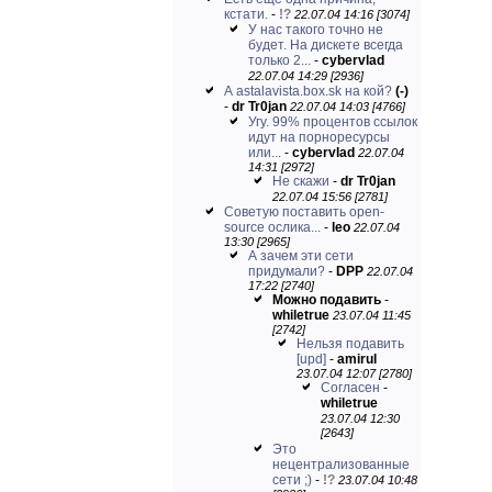
кстати.
-
!?
22.07.04 14:16 [3074]
У нас такого точно не
будет. На дискете всегда
только 2...
-
cybervlad
22.07.04 14:29 [2936]
А astalavista.box.sk на кой?
(-)
-
dr Tr0jan
22.07.04 14:03 [4766]
Угу. 99% процентов ссылок
идут на порноресурсы
или...
-
cybervlad
22.07.04
14:31 [2972]
Не скажи
-
dr Tr0jan
22.07.04 15:56 [2781]
Советую поставить open-
source ослика...
-
leo
22.07.04
13:30 [2965]
А зачем эти сети
придумали?
-
DPP
22.07.04
17:22 [2740]
Можно подавить
-
whiletrue
23.07.04 11:45
[2742]
Нельзя подавить
[upd]
-
amirul
23.07.04 12:07 [2780]
Согласен
-
whiletrue
23.07.04 12:30
[2643]
Это
нецентрализованные
сети ;)
-
!?
23.07.04 10:48