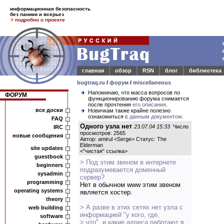
информационная безопасность
без паники и всерьез
подробно о проекте
главная
обзор
RSN
блог
библиотека
bugtraq.ru
/
форум
/
miscellaneous
Напоминаю, что масса вопросов по
ФОРУМ
функционированию форума снимается
после прочтения
его описания
.
все доски
Новичкам также крайне полезно
ознакомиться с
данным документом
.
FAQ
Одного узла нет
23.07.04 15:33
Число
IRC
просмотров: 2565
новые сообщения
Автор: amirul <Serge> Статус: The
Elderman
site updates
<
"чистая" ссылка
>
guestbook
> Под этим звеном в интернете
beginners
подразумевается доменный
sysadmin
сервер?
programming
Нет в обычном www этим звеном
operating systems
является хостер.
theory
> А разве в этих сетях нет узла с
web building
информацией "у кого, где,
software
> что", и какие адреса работают в