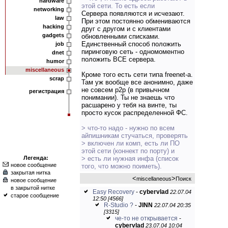
hardware
этой сети. То есть если
networking
Сервера появляются и исчезают.
law
При этом постоянно обмениваются
hacking
друг с другом и с клиентами
gadgets
обновленными списками.
Единственный способ положить
job
пиринговую сеть - одномоментно
dnet
положить ВСЕ сервера.
humor
miscellaneous
Кроме того есть сети типа freenet-а.
scrap
Там уж вообще все анонимно, даже
не совсем p2p (в привычном
регистрация
понимании). Ты не знаешь что
расшарено у тебя на винте, ты
просто кусок распределенной ФС.
> что-то надо - нужно по всем
айпишникам стучаться, проверять
> включен ли комп, есть ли ПО
этой сети (коннект по порту) и
Легенда:
> есть ли нужная инфа (список
новое сообщение
того, что можно поиметь).
закрытая нитка
<
>
miscellaneous
Поиск
новое сообщение
в закрытой нитке
Easy Recovery
-
cybervlad
22.07.04
старое сообщение
12:50 [4566]
R-Studio ?
-
JINN
22.07.04 20:35
[3315]
че-то не открывается
-
cybervlad
23.07.04 10:04