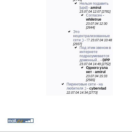
Нельзя подавить
[upd]
-
amirul
23.07.04 12:07 [2781]
Согласен
-
whiletrue
23.07.04 12:30
[2644]
Это
нецентрализованные
сети ;)
-
!?
23.07.04 10:48
[2937]
Под этим звеном в
интернете
подразумевается
доменный...
-
DPP
23.07.04 14:49 [2752]
Одного узла
нет
-
amirul
23.07.04 15:33
[2565]
Пиринговые сети - на
любителя ;)
-
cybervlad
22.07.04 14:34 [2773]