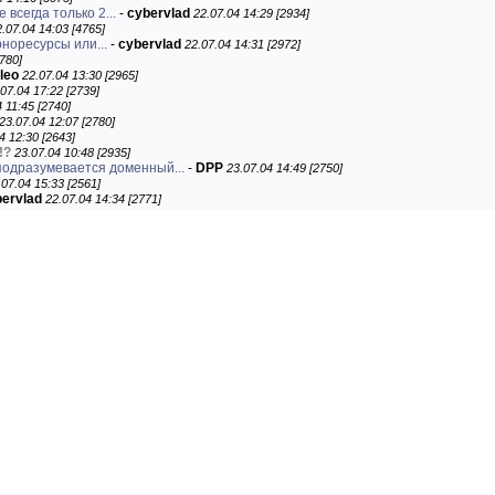
 всегда только 2...
-
cybervlad
22.07.04 14:29 [2934]
.07.04 14:03 [4765]
рноресурсы или...
-
cybervlad
22.07.04 14:31 [2972]
780]
leo
22.07.04 13:30 [2965]
07.04 17:22 [2739]
 11:45 [2740]
23.07.04 12:07 [2780]
4 12:30 [2643]
!?
23.07.04 10:48 [2935]
подразумевается доменный...
-
DPP
23.07.04 14:49 [2750]
.07.04 15:33 [2561]
ervlad
22.07.04 14:34 [2771]