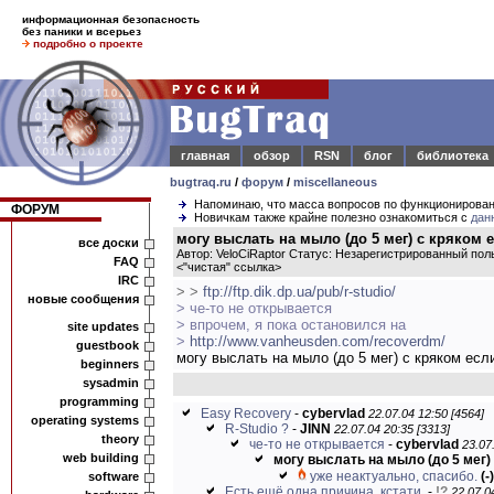
информационная безопасность
без паники и всерьез
подробно о проекте
главная
обзор
RSN
блог
библиотека
bugtraq.ru
/
форум
/
miscellaneous
Напоминаю, что масса вопросов по функционирова
ФОРУМ
Новичкам также крайне полезно ознакомиться с
дан
могу выслать на мыло (до 5 мег) с кряком ес
все доски
Автор: VeloCiRaptor Статус: Незарегистрированный пол
FAQ
<
"чистая" ссылка
>
IRC
> >
ftp://ftp.dik.dp.ua/pub/r-studio/
новые сообщения
> че-то не открывается
> впрочем, я пока остановился на
site updates
>
http://www.vanheusden.com/recoverdm/
guestbook
могу выслать на мыло (до 5 мег) с кряком если 
beginners
sysadmin
programming
Easy Recovery
-
cybervlad
22.07.04 12:50 [4564]
operating systems
R-Studio ?
-
JINN
22.07.04 20:35 [3313]
theory
че-то не открывается
-
cybervlad
23.07
web building
могу выслать на мыло (до 5 мег) 
уже неактуально, спасибо.
(-)
software
Есть ещё одна причина, кстати.
-
!?
22.07.0