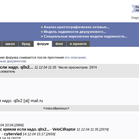
Анализ криптографических сетевых...
Модель надежности двухузлового...
Специальные марковские модели надежности...
закон
бред
форум
dnet
о проекте
нию форума снимается после прочтения
его описания
.
ным документом
.
ли надо. q0x2...
11.12.04 11:35
Число просмотров: 2974
ьзователь
надо. q0x2 [at] mail.ru
<
>
miscellaneous
.04 10:04 [2866]
с кряком если надо. q0x2...
-
VeloCiRaptor
11.12.04 11:35 [2974]
-
cybervlad
14.12.04 15:17 [2659]
4 14:16 [3073]