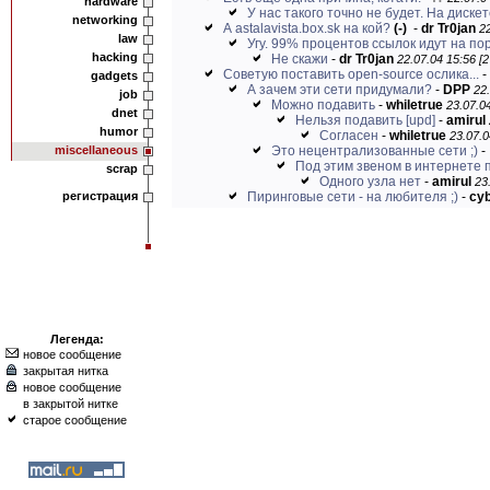
hardware
У нас такого точно не будет. На дискете
networking
А astalavista.box.sk на кой?
(-)
-
dr Tr0jan
22
law
Угу. 99% процентов ссылок идут на по
hacking
Не скажи
-
dr Tr0jan
22.07.04 15:56 [2
Советую поставить open-source ослика...
-
gadgets
А зачем эти сети придумали?
-
DPP
22.
job
Можно подавить
-
whiletrue
23.07.04
dnet
Нельзя подавить [upd]
-
amirul
humor
Согласен
-
whiletrue
23.07.0
miscellaneous
Это нецентрализованные сети ;)
-
Под этим звеном в интернете 
scrap
Одного узла нет
-
amirul
23
регистрация
Пиринговые сети - на любителя ;)
-
cyb
Легенда:
новое сообщение
закрытая нитка
новое сообщение
в закрытой нитке
старое сообщение