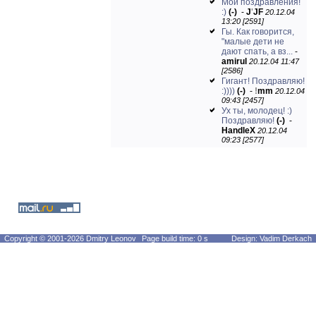
Мои поздравления!
:)
(-)
-
J
'
JF
20.12.04
13:20 [2591]
Гы. Как говорится,
"малые дети не
дают спать, а вз...
-
amirul
20.12.04 11:47
[2586]
Гигант! Поздравляю!
:))))
(-)
-
!
mm
20.12.04
09:43 [2457]
Ух ты, молодец! :)
Поздравляю!
(-)
-
HandleX
20.12.04
09:23 [2577]
Copyright © 2001-2026 Dmitry Leonov
Page build time: 0 s
Design: Vadim Derkach