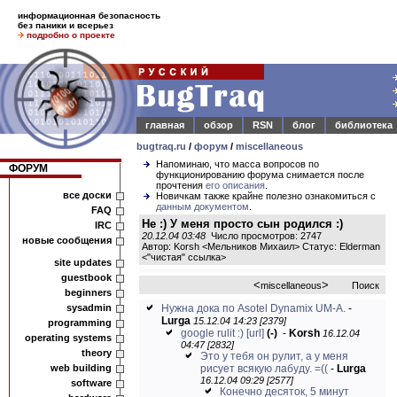
информационная безопасность
без паники и всерьез
подробно о проекте
главная
обзор
RSN
блог
библиотека
bugtraq.ru
/
форум
/
miscellaneous
Напоминаю, что масса вопросов по
ФОРУМ
функционированию форума снимается после
прочтения
его описания
.
все доски
Новичкам также крайне полезно ознакомиться с
данным документом
.
FAQ
Не :) У меня просто сын родился :)
IRC
20.12.04 03:48
Число просмотров: 2747
новые сообщения
Автор: Korsh <Мельников Михаил> Статус: Elderman
<
"чистая" ссылка
>
site updates
guestbook
<
>
miscellaneous
Поиск
beginners
sysadmin
Нужна дока по Asotel Dynamix UM-A.
-
Lurga
15.12.04 14:23 [2379]
programming
google rulit :)
[url]
(-)
-
Korsh
16.12.04
operating systems
04:47 [2832]
theory
Это у тебя он рулит, а у меня
web building
рисует всякую лабуду. =((
-
Lurga
16.12.04 09:29 [2577]
software
Конечно десяток, 5 минут