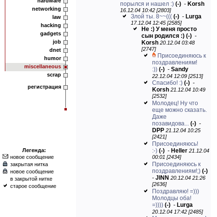
hardware
порылся и нашел :)
(-)
-
Korsh
networking
16.12.04 10:42 [2803]
Злой ты. 8~~(((
(-)
-
Lurga
law
17.12.04 12:45 [2585]
hacking
Не :) У меня просто
gadgets
сын родился :)
(-)
-
job
Korsh
20.12.04 03:48
[2747]
dnet
Присоединяюсь к
humor
поздравлениям!
miscellaneous
:))
(-)
-
Sandy
scrap
22.12.04 12:09 [2513]
Спасибо! :)
(-)
-
регистрация
Korsh
21.12.04 10:49
[2532]
Молодец! Ну что
еще можно сказать.
Даже
позавидова...
(-)
-
DPP
21.12.04 10:25
[2421]
Присоединяюсь!
Легенда:
:-)
(-)
-
Heller
21.12.04
новое сообщение
00:01 [2434]
Присоединяюсь к
закрытая нитка
поздравлениям!;)
(-)
новое сообщение
-
JINN
20.12.04 21:26
в закрытой нитке
[2636]
старое сообщение
Поздравляю! =)))
Молодцы оба!
=))))
(-)
-
Lurga
20.12.04 17:42 [2485]