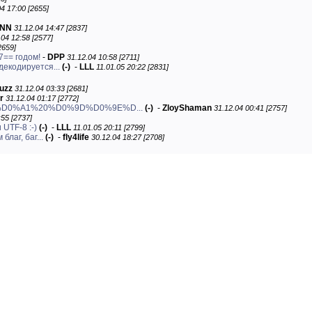
4 17:00 [2655]
INN
31.12.04 14:47 [2837]
.04 12:58 [2577]
2659]
7== годом!
-
DPP
31.12.04 10:58 [2711]
декодируется...
(-)
-
LLL
11.01.05 20:22 [2831]
uzz
31.12.04 03:33 [2681]
r
31.12.04 01:17 [2772]
D0%A1%20%D0%9D%D0%9E%D...
(-)
-
ZloyShaman
31.12.04 00:41 [2757]
:55 [2737]
 UTF-8 :-)
(-)
-
LLL
11.01.05 20:11 [2799]
лаг, баг...
(-)
-
fly4life
30.12.04 18:27 [2708]