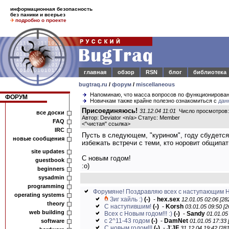
информационная безопасность
без паники и всерьез
подробно о проекте
главная
обзор
RSN
блог
библиотека
bugtraq.ru
/
форум
/
miscellaneous
Напоминаю, что масса вопросов по функционирова
ФОРУМ
Новичкам также крайне полезно ознакомиться с
дан
Присоединяюсь!
31.12.04 11:01
Число просмотров:
все доски
Автор: Deviator <n/a> Статус: Member
FAQ
<
"чистая" ссылка
>
IRC
Пусть в следующем, "курином", году сбудется
новые сообщения
избежать встречи с теми, кто норовит общипат
site updates
С новым годом!
guestbook
:о)
beginners
sysadmin
programming
Форумяне! Поздравляю всех с наступающим Н
operating systems
Зиг хайль :)
(-)
-
hex.sex
12.01.05 02:06 [28
theory
С наступившим!
(-)
-
Korsh
03.01.05 09:50 [2
web building
Всех с Новым годом!!! :)
(-)
-
Sandy
01.01.05
с 2^11-43 годом
(-)
-
DamNet
software
01.01.05 17:33 
С новым годом!!!
(-)
-
J
'
JF
31.12.04 19:42 [281