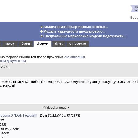
Анализ криптографических сетевых...
Модель надежности двухузлового...
Специальные марковские модели надежности...
закон
бред
форум
dnet
о проекте
нию форума снимается после прочтения
его описания
.
ным документом
.
 2659
 вековая мечта любого человека - заполучить курицу несущую золотые я
ь перья!
<
>
miscellaneous
овым 07D5h Годом!!!
-
Den
30.12.04 14:47 [1878]
22]
653]
 18:03 [2726]
[2698]
5]