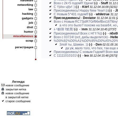
hardware
Всех с 2k+5 годом!!! Удачи!
(-)
-
Stuff
31.12.0
networking
C Yjdsv ujljv! :)
(-)
-
Ktirf
31.12.04 16:09 [3231]
law
Присоединяюсь! Happy New Year!-))
(-)
-
J
hacking
C Новым 5*401 годом!!!
(-)
-
whiletrue
31.12
Присоединяюсь!
-
Deviator
31.12.04 11:01 [
gadgets
Всех с Новым RC73jdR7Grf96efBxs16Tfdvy
job
а что это было? похоже на base64, но 
dnet
ﾑ ﾍ魵隯 ﾃ鮏黑!
(-)
-
!
mm
31.12.04 10:45 [2737]
humor
Присоединяюсь!! Всех с НГ!! %))
(-)
-
n0xi0
miscellaneous
Всех с 03724! (oct, дабы выделится)
-
Helle
scrap
%D0%92%D0%A1%D0%95%D0%A5%20%
Злой ты, Шаман. :))
(-)
-
Den
02.01.05 16
регистрация
да уж, мало того, что hex, так еще и
Присоединяюсь! С новым Годом!!! Всех вам б
C 11111010101!
(-)
-
leo
30.12.04 15:48 [2573]
Легенда:
новое сообщение
закрытая нитка
новое сообщение
в закрытой нитке
старое сообщение