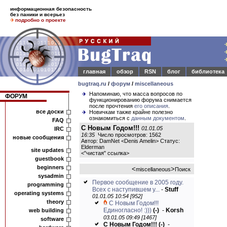
информационная безопасность
без паники и всерьез
подробно о проекте
главная
обзор
RSN
блог
библиотека
bugtraq.ru
/
форум
/
miscellaneous
Напоминаю, что масса вопросов по
ФОРУМ
функционированию форума снимается
после прочтения
его описания
.
все доски
Новичкам также крайне полезно
ознакомиться с
данным документом
.
FAQ
С Новым Годом!!!
01.01.05
IRC
16:35
Число просмотров: 1562
новые сообщения
Автор: DamNet <Denis Amelin> Статус:
Elderman
site updates
<
"чистая" ссылка
>
guestbook
beginners
<
>
miscellaneous
Поиск
sysadmin
Первое сообщение в 2005 году.
programming
Всех с наступившем у...
-
Stuff
operating systems
01.01.05 10:54 [952]
theory
С Новым Годом!!!
Единогласно! :)))
(-)
-
Korsh
web building
03.01.05 09:49 [1467]
software
С Новым Годом!!!
(-)
-