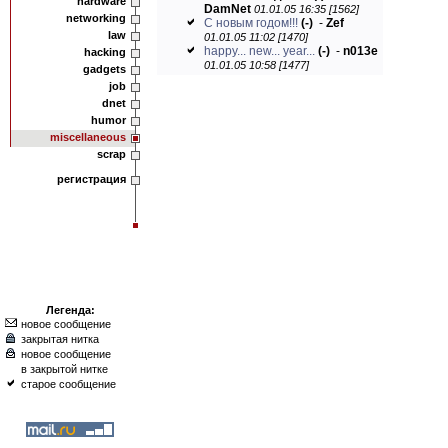
hardware
DamNet
01.01.05 16:35 [1562]
networking
С новым годом!!!
(-)
-
Zef
law
01.01.05 11:02 [1470]
happy... new... year...
(-)
-
n013e
hacking
01.01.05 10:58 [1477]
gadgets
job
dnet
humor
miscellaneous
scrap
регистрация
Легенда:
новое сообщение
закрытая нитка
новое сообщение
в закрытой нитке
старое сообщение