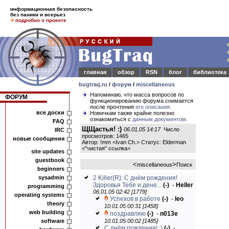
информационная безопасность
без паники и всерьез
подробно о проекте
главная
обзор
RSN
блог
библиотека
bugtraq.ru
/
форум
/
miscellaneous
Напоминаю, что масса вопросов по
ФОРУМ
функционированию форума снимается
после прочтения
его описания
.
все доски
Новичкам также крайне полезно
ознакомиться с
данным документом
.
FAQ
ЩЩастья! :)
06.01.05 14:17
Число
IRC
просмотров: 1465
новые сообщения
Автор: !mm <Ivan Ch.> Статус: Elderman
<
"чистая" ссылка
>
site updates
guestbook
<
>
miscellaneous
Поиск
beginners
sysadmin
2 Killer{R}: С днём рождения!
Здоровья Тебе и дене...
(-)
-
Heller
programming
06.01.05 02:42 [1779]
operating systems
Успехов в работе
(-)
-
leo
theory
10.01.05 00:31 [1458]
web building
поздравляю
(-)
-
n013e
software
10.01.05 00:02 [1485]
С днём рождения! :)
(-)
-