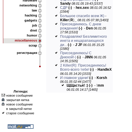
hardware
Sandy
08.01.05 19:43 [1537]
networking
CДР
(-)
-
hex.sex
08.01.05 16:52
law
[1564]
hacking
Большое спасибо всем Ж)
-
Killer
{
R
}
_
08.01.05 07:38 [1493]
gadgets
Присоединяюсь. С днем
job
рождения!
(-)
-
Den
06.01.05
dnet
17:58 [1510]
humor
Поздравляю! Безлимитного
miscellaneous
инета и нецарапающихся
ди...
(-)
-
J
'
JF
06.01.05 15:25
scrap
[1580]
регистрация
Присоединяюсь! С
Днюхой!-)
(-)
-
JINN
06.01.05
14:35 [1505]
2 Killer{R}: Присоединяюсь!
Всего-всего тебе!
(-)
-
HandleX
06.01.05 14:20 [1533]
И главное удачи!
(-)
-
Korsh
06.01.05 02:44 [1477]
ЩЩастья! :)
(-)
-
!
mm
06.01.05 14:17 [1465]
Легенда:
новое сообщение
закрытая нитка
новое сообщение
в закрытой нитке
старое сообщение