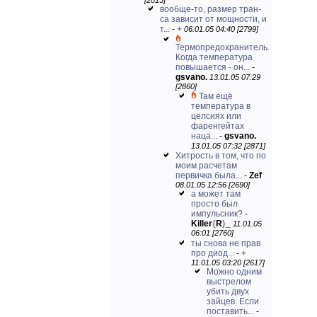
[2815]
вообще-то, размер тран-
са зависит от мощности, и
т...
-
+
06.01.05 04:40 [2799]
Термопредохранитель.
Когда температура
повышается - он...
-
gsvano.
13.01.05 07:29
[2860]
Там ещё
температура в
целсиях или
фаренгейтах
наца...
-
gsvano.
13.01.05 07:32 [2871]
Хитрость в том, что по
моим расчетам
первичка была...
-
Zef
08.01.05 12:56 [2690]
а может там
просто был
импульсник?
-
Killer
{
R
}
_
11.01.05
06:01 [2760]
ты снова не прав
про диод...
-
+
11.01.05 03:20 [2617]
Можно одним
выстрелом
убить двух
зайцев. Если
поставить...
-