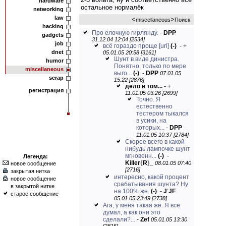
hardware
остальное нормалёк
networking
law
<
>
miscellaneous
Поиск
hacking
Про елочную гирлянду.
-
DPP
gadgets
31.12.04 12:04 [2534]
job
всё гораздо проще
[url]
(-)
-
+
dnet
05.01.05 20:58 [3161]
Шунт в виде динистра.
humor
Понятно, только по мере
miscellaneous
выго...
(-)
-
DPP
07.01.05
scrap
15:22 [2876]
дело в том...
-
+
регистрация
11.01.05 03:26 [2699]
Точно. Я
естественно
тестером тыкался
в усики, на
которых...
-
DPP
11.01.05 10:37 [2784]
Скорее всего в какой
нибудь лампочке шунт
мгновенн...
(-)
-
Легенда:
Killer
{
R
}
_
08.01.05 07:40
новое сообщение
[2716]
закрытая нитка
интересно, какой процент
новое сообщение
срабатывания шунта? Ну
в закрытой нитке
на 100% же.
(-)
-
J
'
JF
старое сообщение
05.01.05 23:49 [2738]
Ага, у меня такая же. Я все
думал, а как они это
сделали?...
-
Zef
05.01.05 13:30