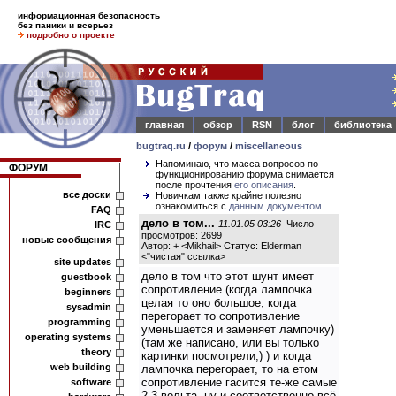
информационная безопасность
без паники и всерьез
подробно о проекте
главная
обзор
RSN
блог
библиотека
bugtraq.ru
/
форум
/
miscellaneous
Напоминаю, что масса вопросов по
ФОРУМ
функционированию форума снимается
после прочтения
его описания
.
все доски
Новичкам также крайне полезно
ознакомиться с
данным документом
.
FAQ
дело в том...
11.01.05 03:26
Число
IRC
просмотров: 2699
новые сообщения
Автор: + <Mikhail> Статус: Elderman
<
"чистая" ссылка
>
site updates
дело в том что этот шунт имеет
guestbook
сопротивление (когда лампочка
beginners
целая то оно большое, когда
sysadmin
перегорает то сопротивление
programming
уменьшается и заменяет лампочку)
operating systems
(там же написано, или вы только
theory
картинки посмотрели;) ) и когда
web building
лампочка перегорает, то на етом
сопротивление гасится те-же самые
software
2-3 вольта, ну и соответственно всё