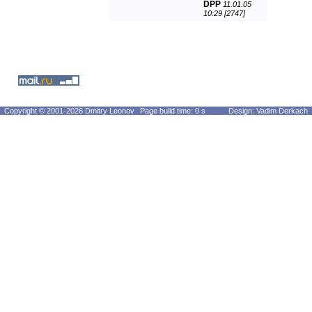
DPP
11.01.05
10:29 [2747]
Copyright © 2001-2026 Dmitry Leonov
Page build time: 0 s
Design: Vadim Derkach