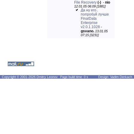
File Recovery
(-)
-
nio
12.01.05 06:09 [1881]
Да ну его..
попробуй лучше
FinalData
Enterprise
v2.0.1.1028
-
gsvano.
13.01.05
07:15 [3231]
Copyright © 2001-2026 Dmitry Leonov
Page build time: 0 s
Design: Vadim Derkach