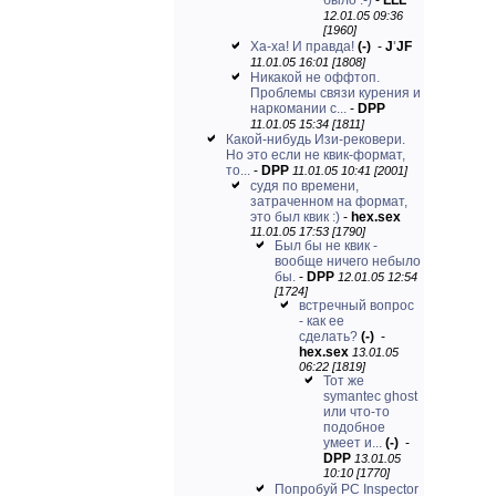
было :-)
-
LLL
12.01.05 09:36
[1960]
Ха-ха! И правда!
(-)
-
J
'
JF
11.01.05 16:01 [1808]
Никакой не оффтоп.
Проблемы связи курения и
наркомании с...
-
DPP
11.01.05 15:34 [1811]
Какой-нибудь Изи-рековери.
Но это если не квик-формат,
то...
-
DPP
11.01.05 10:41 [2001]
судя по времени,
затраченном на формат,
это был квик :)
-
hex.sex
11.01.05 17:53 [1790]
Был бы не квик -
вообще ничего небыло
бы.
-
DPP
12.01.05 12:54
[1724]
встречный вопрос
- как ее
сделать?
(-)
-
hex.sex
13.01.05
06:22 [1819]
Тот же
symantec ghost
или что-то
подобное
умеет и...
(-)
-
DPP
13.01.05
10:10 [1770]
Попробуй PC Inspector