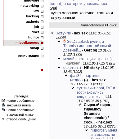
hardware
format, о котором упоминалось
networking
бля!
law
шутка хорошая конечно, только я
hacking
не укуренный
gadgets
<
>
miscellaneous
Поиск
job
dnet
Ахтунг!!!
-
hex.sex
11.01.05 00:51
humor
[2230]
GetDataBack рулит, и
miscellaneous
Tiramisu именно той самой
scrap
древней...
-
Gercog
13.01.05
17:28 [1993]
регистрация
меняй поставщика травы:-)
-
_
йцукенг
_
11.01.05 17:15 [1925]
оффтоп :)
-
NKritsky
11.01.05
12:43 [1902]
фат32 - партишн
меджик
(-)
-
hex.sex
11.01.05 17:51 [2330]
тут значит boot, FAT и
root накрылись,
Легенда:
следователь...
-
LLL
новое сообщение
11.01.05 23:35 [1910]
Сырный пирог-
закрытая нитка
тирамису
новое сообщение
(tiramisu
в закрытой нитке
cheesecake) /
старое сообщение
cook...
-
hex.sex
12.01.05 02:01 [2225]
пирогов у меня
и в мыслях не