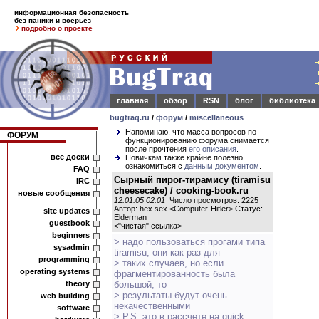
информационная безопасность
без паники и всерьез
подробно о проекте
главная
обзор
RSN
блог
библиотека
bugtraq.ru
/
форум
/
miscellaneous
Напоминаю, что масса вопросов по
ФОРУМ
функционированию форума снимается
после прочтения
его описания
.
все доски
Новичкам также крайне полезно
ознакомиться с
данным документом
.
FAQ
Сырный пирог-тирамису (tiramisu
IRC
cheesecake) / cooking-book.ru
новые сообщения
12.01.05 02:01
Число просмотров: 2225
Автор: hex.sex <Computer-Hitler> Статус:
site updates
Elderman
guestbook
<
"чистая" ссылка
>
beginners
> надо пользоваться прогами типа
sysadmin
tiramisu, они как раз для
programming
> таких случаев, но если
operating systems
фрагментированность была
theory
большой, то
> результаты будут очень
web building
некачественными
software
> P.S. это в рассчете на quick