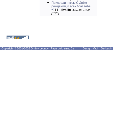
Присоединяюсь! С Днём
рождения, и всех благ тебе!
=)
(-)
-
fly4life
26.01.05 11:00
[1620]
Copyright © 2001-2026 Dmitry Leonov
Page build time: 0 s
Design: Vadim Derkach