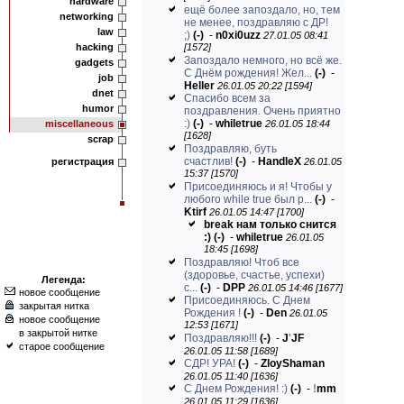
hardware
ещё более запоздало, но, тем
networking
не менее, поздравляю с ДР!
law
;)
(-)
-
n0xi0uzz
27.01.05 08:41
hacking
[1572]
Запоздало немного, но всё же.
gadgets
С Днём рождения! Жел...
(-)
-
job
Heller
26.01.05 20:22 [1594]
dnet
Спасибо всем за
humor
поздравления. Очень приятно
:)
(-)
-
whiletrue
miscellaneous
26.01.05 18:44
[1628]
scrap
Поздравляю, буть
счастлив!
(-)
-
HandleX
регистрация
26.01.05
15:37 [1570]
Присоединяюсь и я! Чтобы у
любого while true был р...
(-)
-
Ktirf
26.01.05 14:47 [1700]
break нам только снится
:)
(-)
-
whiletrue
26.01.05
18:45 [1698]
Поздравляю! Чтоб все
(здоровье, счастье, успехи)
Легенда:
с...
(-)
-
DPP
26.01.05 14:46 [1677]
новое сообщение
Присоединяюсь. С Днем
закрытая нитка
Рождения !
(-)
-
Den
26.01.05
новое сообщение
12:53 [1671]
в закрытой нитке
Поздравляю!!!
(-)
-
J
'
JF
старое сообщение
26.01.05 11:58 [1689]
СДР! УРА!
(-)
-
ZloyShaman
26.01.05 11:40 [1636]
С Днем Рождения! :)
(-)
-
!
mm
26.01.05 11:29 [1636]