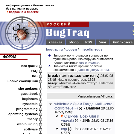
информационная безопасность
без паники и всерьез
подробно о проекте
главная
обзор
RSN
блог
библиотека
bugtraq.ru
/
форум
/
miscellaneous
Напоминаю, что масса вопросов по
ФОРУМ
функционированию форума снимается
после прочтения
его описания
.
все доски
Новичкам также крайне полезно
ознакомиться с
данным документом
.
FAQ
break нам только снится :)
26.01.05
IRC
18:45
Число просмотров: 1698
новые сообщения
Автор: whiletrue <Роман> Статус: Elderman
<
"чистая" ссылка
>
site updates
guestbook
<
>
miscellaneous
Поиск
beginners
sysadmin
whiletrue с Днем Рождения!! Фсиго-
фсиго тебе =)
(-)
-
DamNet
26.01.05
programming
10:58 [1589]
operating systems
С ДР-ом! Всех благ и
theory
удачи!;)
(-)
-
JINN
28.01.05 15:16
web building
[1598]
сдр
(-)
-
hex.sex
28.01.05 02:36
software
[1577]