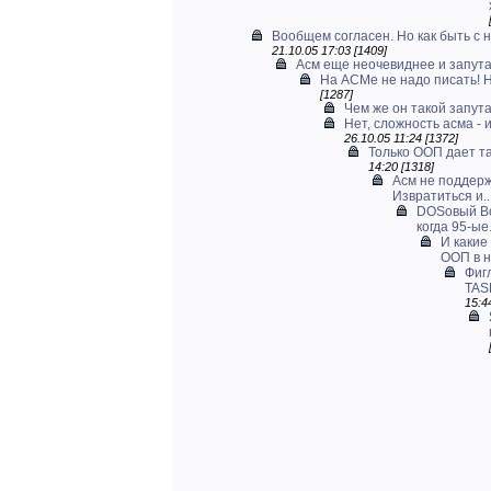
Вообщем согласен. Но как быть с н
21.10.05 17:03 [1409]
Асм еще неочевиднее и запут
На АСМе не надо писать! Н
[1287]
Чем же он такой запут
Нет, сложность асма - 
26.10.05 11:24 [1372]
Только ООП дает та
14:20 [1318]
Асм не поддерж
Извратиться и..
DOSовый Bo
когда 95-ые.
И какие
ООП в 
Фигл
TAS
15:4