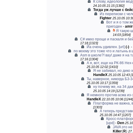
К слову, идеология модул
24.10.05 21:15 [1382]
Тогда уж лучше с бей
Из переписки с чел
Fighter
25.10.05 10:3
Вот и я о том ж
пригоден
-
amir
Я такую ш
14:03 [1854]
C# имхо проще и паскаля и бейс
17:18 [1323]
Йа очень удивлен.
[url]
(-)
-
по моему это тоже что и латынь в ш
Asm в школе?! вау! даже я на т
17:16 [1304]
А я, вот, еще на РК-86 Hex-
25.10.05 12:02 [1410]
Я не забивал, но дико х
HandleX
25.10.05 12:43 [
Ты, наверное, никогда БЗ-34
25.10.05 10:17 [1359]
ну почему же, на 34 даж
25.10.05 14:19 [1239]
Я немного против асма из-з
HandleX
22.10.05 10:06 [1244]
Платформа не важна, 
[1303]
А теперь представ
25.10.05 14:47 [1207]
Кросс-платформ
[upd]
-
Den
25.10
JAVA это н
Killer
{
R
}
27.