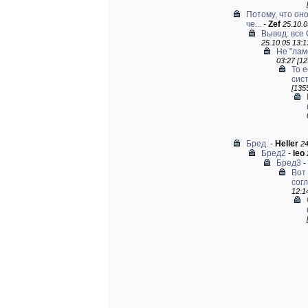
Потому, что он
че...
-
Zef
25.10.0
Вывод: все
25.10.05 13:1
Не "лам
03:27 [12
То 
сист
[135
Бред.
-
Heller
24
Бред2
-
leo
Бред3
-
Вот 
согл
12:1