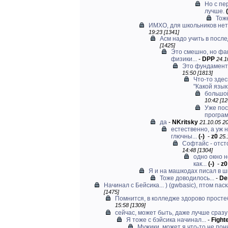
Но с пе
лучше.
(
Тож
ИМХО, для школьников нет 
19:23 [1341]
Асм надо учить в посл
[1425]
Это смешно, но фа
физики...
-
DPP
24.1
Это фундамент
15:50 [1813]
Что-то здес
"Какой язык.
большой
10:42 [12
Уже пос
програм
да
-
NKritsky
21.10.05 20
естественно, а уж 
глючны...
(-)
-
z0
25.
Софтайс - отсто
14:48 [1304]
одно окно н
как...
(-)
-
z0
Я и на машкодах писал в 
Тоже доводилось...
-
De
Начинал с Бейсика... ) (gwbasic), птом паска
[1475]
Помнится, в колледже здорово простеб
15:58 [1309]
сейчас, может быть, даже лучше сразу 
Я тоже с бэйсика начинал...
-
Fight
Мужики, может я что-то не пони