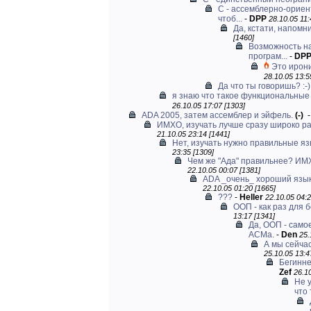
C - ассемблерно-ориен
чтоб...
-
DPP
28.10.05 11:
Да, кстати, напомн
[1460]
Возможность н
програм...
-
DP
Это ирони
28.10.05 13:5
Да что ты говоришь? :-)
я знаю что такое функциональные 
26.10.05 17:07 [1303]
ADA 2005, затем ассемблер и эйфель.
(-)
ИМХО, изучать лучше сразу широко р
21.10.05 23:14 [1441]
Нет, изучать нужно правильные язы
23:35 [1309]
Чем же "Ада" правильнее? ИМХО
22.10.05 00:07 [1381]
ADA _очень_ хороший язык,
22.10.05 01:20 [1665]
???
-
Heller
22.10.05 04:2
ООП - как раз для 
13:17 [1341]
Да, ООП - самое
АСМа.
-
Den
25.
А мы сейча
25.10.05 13:4
Бегинне
Zef
26.10
Не 
что 