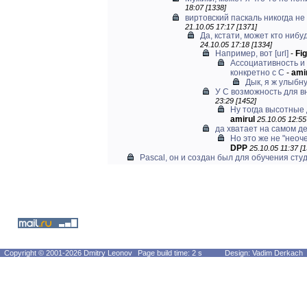
18:07 [1338]
виртовский паскаль никогда н
21.10.05 17:17 [1371]
Да, кстати, может кто нибуд
24.10.05 17:18 [1334]
Например, вот
[url]
-
Fi
Ассоциативность и
конкретно с С
-
ami
Дык, я ж улыбну
У C возможность для 
23:29 [1452]
Ну тогда высотные 
amirul
25.10.05 12:55
да хватает на самом д
Но это же не "неоче
DPP
25.10.05 11:37 [
Pascal, он и создан был для обучения сту
Copyright © 2001-2026 Dmitry Leonov
Page build time: 2 s
Design: Vadim Derkach