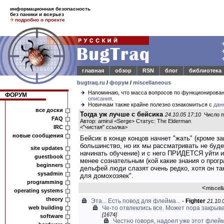
информационная безопасность
без паники и всерьез
подробно о проекте
главная
обзор
RSN
блог
библиотека
bugtraq.ru
/
форум
/
miscellaneous
Напоминаю, что масса вопросов по функционирова
ФОРУМ
описания
.
Новичкам также крайне полезно ознакомиться с
дан
все доски
Тогда уж лучше с бейсика
24.10.05 17:10
Число п
FAQ
Автор: amirul <Serge> Статус: The Elderman
IRC
<
"чистая" ссылка
>
новые сообщения
Бейсик в конце концов начнет "жать" (кроме з
большинство, но их мы рассматривать не будем
site updates
начинать обучение) и с него ПРИДЕТСЯ уйти и
guestbook
менее сознательным (кой какие знания о прогр
beginners
дельфей люди слазят очень редко, хотя он та
sysadmin
для домохозяек".
programming
<
miscel
operating systems
theory
Эта... Есть повод для флейма...
-
Fighter
21.10.
web building
Че-то отвлеклись все. Может пора закрыват
[1674]
software
Честно говоря, надоел уже этот флейм.