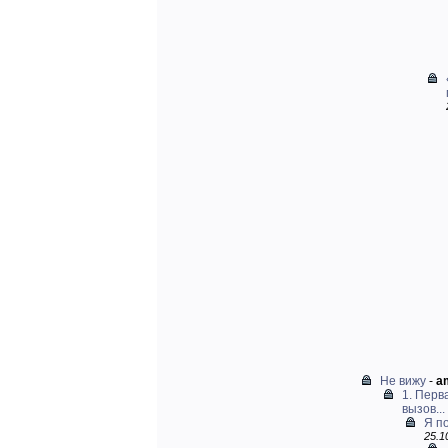
Не вижу
-
am
1. Перв
вызов...
Я по
25.1