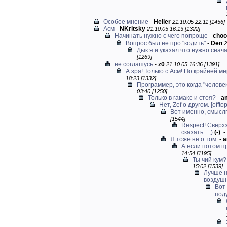
Особое мнение
-
Heller
21.10.05 22:11 [1456]
Асм
-
NKritsky
21.10.05 16:13 [1322]
Начинать нужно с чего попроще
-
choo
Вопрос был не про "кодить"
-
Den
2
Дык я и указал что нужно снача
[1269]
не соглашусь
-
z0
21.10.05 16:36 [1391]
А зря! Только с Асм! По крайней мер
18:23 [1332]
Программер, это когда "человек
03:40 [1250]
Только в гамаке и стоя?
-
am
Нет, Zef о другом. [offtop
Вот именно, смысл
[1544]
Respect! Сверх
сказать... ;)
(-)
-
Я тоже не о том.
-
a
А если потом п
14:54 [1195]
Ты чий кум?
15:02 [1539]
Лучше н
воздушн
Вот
поду