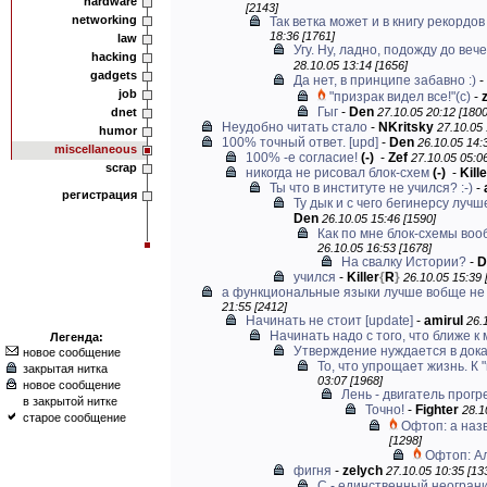
hardware
[2143]
networking
Так ветка может и в книгу рекордов
18:36 [1761]
law
Угу. Ну, ладно, подожду до вече
hacking
28.10.05 13:14 [1656]
gadgets
Да нет, в принципе забавно :)
-
job
"призрак видел все!"(с)
-
Гыг
-
Den
dnet
27.10.05 20:12 [1800
Неудобно читать стало
-
NKritsky
27.10.05 
humor
100% точный ответ. [upd]
-
Den
26.10.05 14:
miscellaneous
100% -е согласие!
(-)
-
Zef
27.10.05 05:06
scrap
никогда не рисовал блок-схем
(-)
-
Kille
Ты что в институте не учился? :-)
-
регистрация
Ту дык и с чего бегинерсу луч
Den
26.10.05 15:46 [1590]
Как по мне блок-схемы вооб
26.10.05 16:53 [1678]
На свалку Истории?
-
D
учился
-
Killer
{
R
}
26.10.05 15:39 
а функциональные языки лучше вобще не у
21:55 [2412]
Начинать не стоит [update]
-
amirul
26.
Начинать надо с того, что ближе к
Легенда:
Утверждение нуждается в док
новое сообщение
То, что упрощает жизнь. К
закрытая нитка
03:07 [1968]
новое сообщение
Лень - двигатель прогр
в закрытой нитке
Точно!
-
Fighter
28.1
старое сообщение
Офтоп: а наз
[1298]
Офтоп: А
фигня
-
zelych
27.10.05 10:35 [13
С - единственный неогран