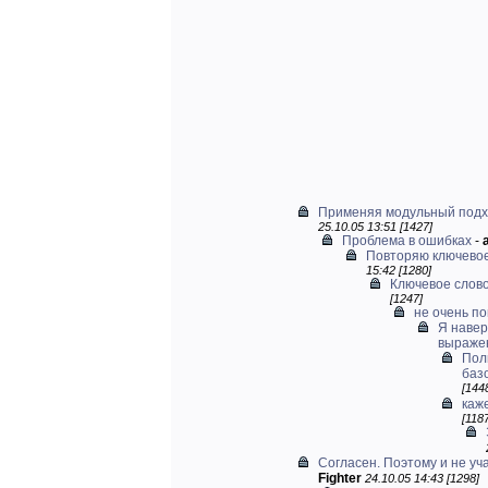
Применяя модульный подхо
25.10.05 13:51 [1427]
Проблема в ошибках
-
Повторяю ключевое
15:42 [1280]
Ключевое слово 
[1247]
не очень п
Я навер
выраже
Пол
базо
[144
каж
[118
Согласен. Поэтому и не уча
Fighter
24.10.05 14:43 [1298]