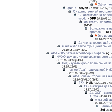
[1296]
Офтоп: А
фигня
-
zelych
27.10.05 10:35 [13
С - единственный неогран
C - ассемблерно-ориен
чтоб...
-
DPP
28.10.05 11:
Да, кстати, напомн
[1456]
Возможность н
програм...
-
DP
Это ирони
28.10.05 13:5
Да что ты говоришь? :-)
я знаю что такое функциональные 
26.10.05 17:07 [1301]
ADA 2005, затем ассемблер и эйфель.
(-)
ИМХО, изучать лучше сразу широко р
21.10.05 23:14 [1438]
Нет, изучать нужно правильные язы
23:35 [1309]
Чем же "Ада" правильнее? ИМХО
22.10.05 00:07 [1381]
ADA _очень_ хороший язык,
22.10.05 01:20 [1662]
???
-
Heller
22.10.05 04:2
ООП - как раз для 
13:17 [1340]
Да, ООП - самое
АСМа.
-
Den
25.
А мы сейча
25.10.05 13:4
Бегинне
Zef
26.10