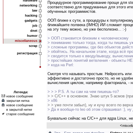
hardware
Процедурное программирование проще для step
networking
соответствено для придуманных для этого ите
law
обученных программистов.
hacking
ООП ближе к сути, а процедуры к популярному
gadgets
ближайшите полвека (IMHO) ИИ сломает проце
job
на эту тему можно, но уже бесполезно... :-)
dnet
humor
> ООП становится близким к человеческому
miscellaneous
> пониманию только тогда, когда ты пишешь у
scrap
> сложные программы, где без объектов дейст
> обойтись. На начальном этапе, когда всё п
регистрация
> сводится только к вводу/выводу, вычислен
> простейших понятий ветвления - объекты 
> кода на Perl:
Смотря что называть простым. Нейросеть или
эффективно и достаточно просто, но не удобн
вычисления циклом, например факториала, - н
> > > P.S. А ты сам на чем пишешь-то?
Легенда:
> > C/C++ в основном. Знаю штук 5 асмов (пр
новое сообщение
> x86
закрытая нитка
> > уже почти забыл), ну и кучу всего по верх
новое сообщение
> Да я вообще-то leo об этом спрашивал :), ну 
в закрытой нитке
старое сообщение
Буквально сейчас на C/C++ для ядра Linux, не 
<
miscel