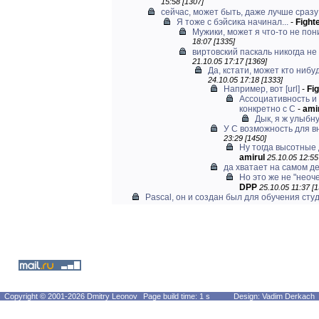
15:58 [1307]
сейчас, может быть, даже лучше сразу 
Я тоже с бэйсика начинал...
-
Fight
Мужики, может я что-то не пони
18:07 [1335]
виртовский паскаль никогда н
21.10.05 17:17 [1369]
Да, кстати, может кто нибуд
24.10.05 17:18 [1333]
Например, вот
[url]
-
Fi
Ассоциативность и
конкретно с С
-
ami
Дык, я ж улыбну
У C возможность для 
23:29 [1450]
Ну тогда высотные 
amirul
25.10.05 12:55
да хватает на самом д
Но это же не "неоче
DPP
25.10.05 11:37 [
Pascal, он и создан был для обучения сту
Copyright © 2001-2026 Dmitry Leonov
Page build time: 1 s
Design: Vadim Derkach