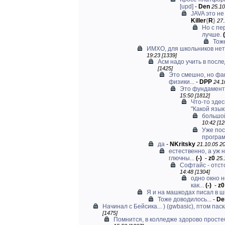
[upd]
-
Den
25.10
JAVA это н
Killer
{
R
}
27.
Но с пе
лучше.
(
Тож
ИМХО, для школьников нет 
19:23 [1339]
Асм надо учить в посл
[1425]
Это смешно, но фа
физики...
-
DPP
24.1
Это фундамент
15:50 [1812]
Что-то здес
"Какой язык.
большой
10:42 [12
Уже пос
програм
да
-
NKritsky
21.10.05 20
естественно, а уж 
глючны...
(-)
-
z0
25.
Софтайс - отсто
14:48 [1304]
одно окно н
как...
(-)
-
z0
Я и на машкодах писал в 
Тоже доводилось...
-
De
Начинал с Бейсика... ) (gwbasic), птом паска
[1475]
Помнится, в колледже здорово простеб