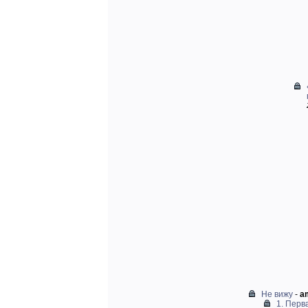
Не вижу
-
am
1. Перв