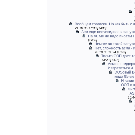
Вообщем согласен. Но как быть с н
21.10.05 17:03 [1406]
Асм еще неочевиднее и запут
На АСМе не надо писать! Н
[1286]
Чем же он такой запут
Нет, сложность асма - 
26.10.05 11:24 [1372]
Только ООП дает та
14:20 [1318]
Асм не поддерж
Извратиться и..
DOSовый Bo
когда 95-ые.
И какие
ООП в 
Фигл
TAS
15:4