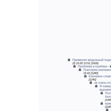
Применяя модульный подхо
25.10.05 13:51 [1426]
Проблема в ошибках
-
Повторяю ключевое
15:42 [1280]
Ключевое слово 
[1245]
не очень п
Я навер
выраже
Пол
базо
[144
каж
[118