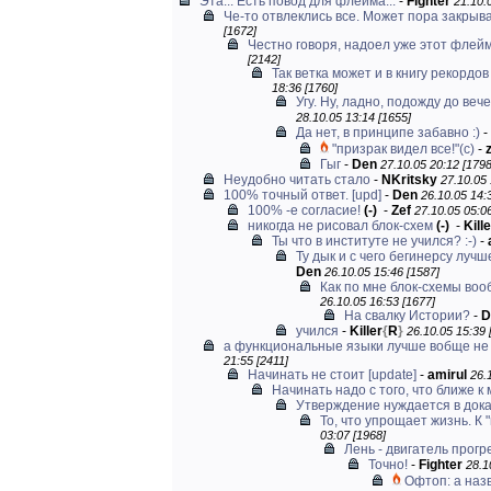
Эта... Есть повод для флейма...
-
Fighter
21.10.
Че-то отвлеклись все. Может пора закрыват
[1672]
Честно говоря, надоел уже этот флейм.
[2142]
Так ветка может и в книгу рекордов
18:36 [1760]
Угу. Ну, ладно, подожду до вече
28.10.05 13:14 [1655]
Да нет, в принципе забавно :)
-
"призрак видел все!"(с)
-
Гыг
-
Den
27.10.05 20:12 [1798
Неудобно читать стало
-
NKritsky
27.10.05 
100% точный ответ. [upd]
-
Den
26.10.05 14:
100% -е согласие!
(-)
-
Zef
27.10.05 05:06
никогда не рисовал блок-схем
(-)
-
Kille
Ты что в институте не учился? :-)
-
Ту дык и с чего бегинерсу луч
Den
26.10.05 15:46 [1587]
Как по мне блок-схемы вооб
26.10.05 16:53 [1677]
На свалку Истории?
-
D
учился
-
Killer
{
R
}
26.10.05 15:39 
а функциональные языки лучше вобще не у
21:55 [2411]
Начинать не стоит [update]
-
amirul
26.
Начинать надо с того, что ближе к
Утверждение нуждается в док
То, что упрощает жизнь. К
03:07 [1968]
Лень - двигатель прогр
Точно!
-
Fighter
28.1
Офтоп: а наз