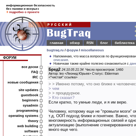
информационная безопасность
без паники и всерьез
подробно о проекте
главная
обзор
RSN
блог
библиотека
bugtraq.ru
/
форум
/
miscellaneous
Напоминаю, что масса вопросов по функционирова
ФОРУМ
описания
.
Новичкам также крайне полезно ознакомиться с
дан
все доски
Бред2
24.10.05 21:34
Число просмотров: 1460
FAQ
Автор: leo <Леонид Юрьев> Статус: Elderman
IRC
<
"чистая" ссылка
>
новые сообщения
> > Именно потому, что оно ближе к человеч
> чем
site updates
> > процедурное.
guestbook
> Кто сказал?
beginners
Если кратко, то умные люди, и я им верю.
sysadmin
programming
Человеку, которому еще не "промыли мозги" о
т.д, ООП подход ближе и понятнее. Важно, ч
operating systems
многомерность информационных связей и одн
theory
актуализацию (выполнение сгенерированного и
web building
много еще чего.
software