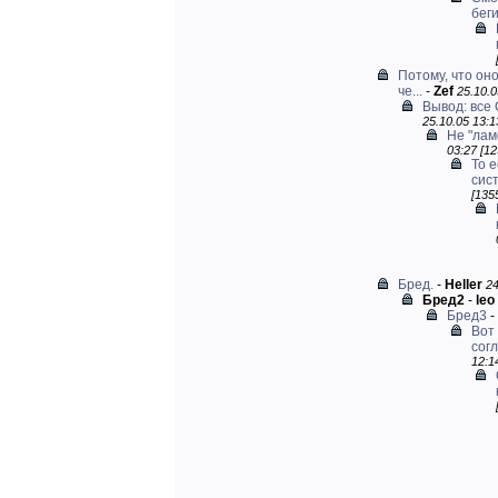
бег
Потому, что он
че...
-
Zef
25.10.0
Вывод: все
25.10.05 13:1
Не "лам
03:27 [12
То 
сист
[135
Бред.
-
Heller
24
Бред2
-
leo
Бред3
-
Вот 
согл
12:1