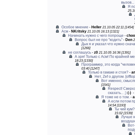
вызов...
Я по
25.1
Особое мнение
-
Heller
21.10.05 22:11 [1454]
Асм
-
NKritsky
21.10.05 16:13 [1321]
Начинать нужно с чего попроще
-
choo
Вопрос был не про "кодить"
-
Den
2
Дык я и указал что нужно снача
[1266]
не соглашусь
-
z0
21.10.05 16:36 [1391]
А зря! Только с Асм! По крайней мер
18:23 [1330]
Программер, это когда "человек
03:40 [1247]
Только в гамаке и стоя?
-
am
Нет, Zef о другом. [offtop
Вот именно, смысл
[1541]
Respect! Сверх
сказать... ;)
(-)
-
Я тоже не о том.
-
a
А если потом п
14:54 [1193]
Ты чий кум?
15:02 [1539]
Лучше н
воздушн
Вот
поду