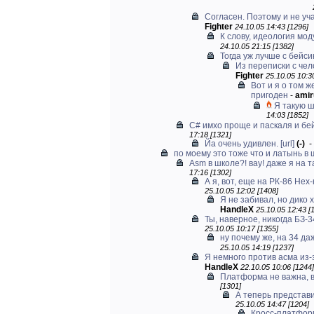
Согласен. Поэтому и не уча
Fighter
24.10.05 14:43 [1296]
К слову, идеология модул
24.10.05 21:15 [1382]
Тогда уж лучше с бейси
Из переписки с чел
Fighter
25.10.05 10:3
Вот и я о том ж
пригоден
-
amir
Я такую ш
14:03 [1852]
C# имхо проще и паскаля и бейс
17:18 [1321]
Йа очень удивлен.
[url]
(-)
-
по моему это тоже что и латынь в ш
Asm в школе?! вау! даже я на т
17:16 [1302]
А я, вот, еще на РК-86 Hex-
25.10.05 12:02 [1408]
Я не забивал, но дико х
HandleX
25.10.05 12:43 [
Ты, наверное, никогда БЗ-34
25.10.05 10:17 [1355]
ну почему же, на 34 даж
25.10.05 14:19 [1237]
Я немного против асма из-з
HandleX
22.10.05 10:06 [1244]
Платформа не важна, 
[1301]
А теперь представ
25.10.05 14:47 [1204]
Кросс-платформ