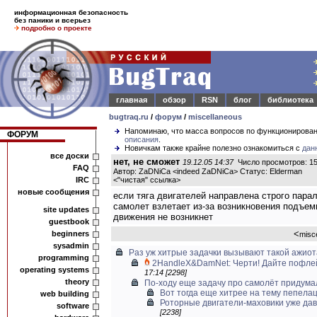
информационная безопасность
без паники и всерьез
подробно о проекте
главная
обзор
RSN
блог
библиотека
bugtraq.ru
/
форум
/
miscellaneous
Напоминаю, что масса вопросов по функционирова
ФОРУМ
описания
.
Новичкам также крайне полезно ознакомиться с
дан
все доски
нет, не сможет
19.12.05 14:37
Число просмотров: 1
FAQ
Автор: ZaDNiCa <indeed ZaDNiCa> Статус: Elderman
IRC
<
"чистая" ссылка
>
новые сообщения
если тяга двигателей направлена строго пара
самолет взлетает из-за возникновения подъем
site updates
движения не возникнет
guestbook
<
beginners
misc
sysadmin
Раз уж хитрые задачки вызывают такой ажиот
programming
2HandleX&DamNet: Черти! Дайте пофлейм
operating systems
17:14 [2298]
theory
По-ходу еще задачу про самолёт придума
Вот тогда еще хитрее на тему пепела
web building
Роторные двигатели-маховики уже дав
software
[2238]