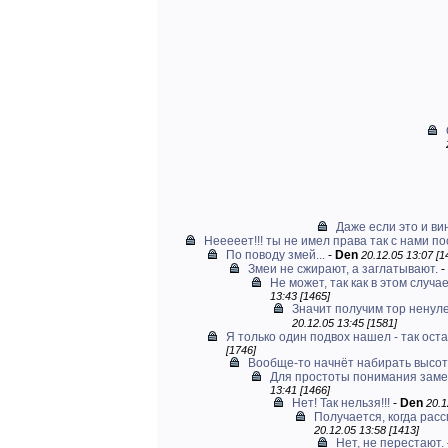
Даже если это и ви
Нееееет!!! ты не имел права так с нами пос
По поводу змей...
-
Den
20.12.05 13:07 [1
Змеи не сжирают, а заглатывают.
-
Не может, так как в этом случа
13:43 [1465]
Значит получим тор ненуле
20.12.05 13:45 [1581]
Я только один подвох нашел - так оста
[1746]
Вообще-то начнёт набирать высот
Для простоты понимания замен
13:41 [1466]
Нет! Так нельзя!!!
-
Den
20.1
Получается, когда расс
20.12.05 13:58 [1413]
Нет, не перестают.