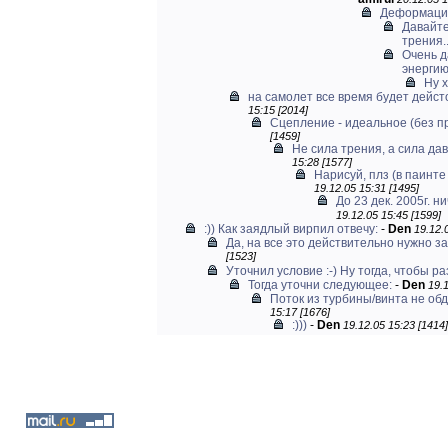
Деформации
Давайте
трения..
Очень д
энерги
Ну х
на самолет все время будет дейсто
15:15 [2014]
Сцепление - идеальное (без п
[1459]
Не сила трения, а сила дав
15:28 [1577]
Нарисуй, плз (в паинте о
19.12.05 15:31 [1495]
До 23 дек. 2005г. н
19.12.05 15:45 [1599]
:)) Как заядлый вирпил отвечу:
-
Den
19.12.
Да, на все это действительно нужно закр
[1523]
Уточнил условие :-) Ну тогда, чтобы раз
Тогда уточни следующее:
-
Den
19.1
Поток из турбины/винта не обду
15:17 [1676]
:)))
-
Den
19.12.05 15:23 [1414]