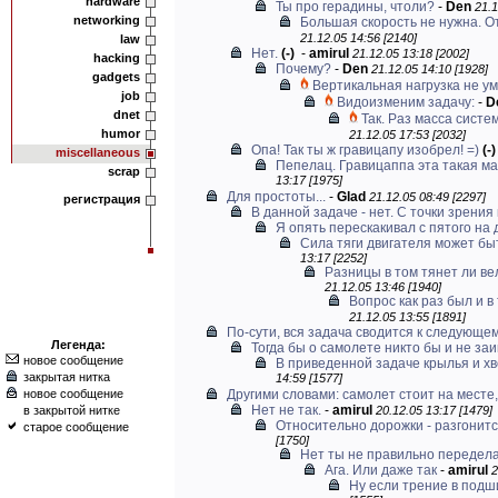
hardware
Ты про герадины, чтоли?
-
Den
21.1
networking
Большая скорость не нужна. От
21.12.05 14:56 [2140]
law
Нет.
(-)
-
amirul
21.12.05 13:18 [2002]
hacking
Почему?
-
Den
21.12.05 14:10 [1928]
gadgets
Вертикальная нагрузка не у
job
Видоизменим задачу:
-
D
dnet
Так. Раз масса систе
humor
21.12.05 17:53 [2032]
Опа! Так ты ж гравицапу изобрел! =)
(-)
miscellaneous
Пепелац. Гравицаппа эта такая мал
scrap
13:17 [1975]
Для простоты...
-
Glad
21.12.05 08:49 [2297]
регистрация
В данной задаче - нет. С точки зрения к
Я опять перескакивал с пятого на 
Сила тяги двигателя может быт
13:17 [2252]
Разницы в том тянет ли вел
21.12.05 13:46 [1940]
Вопрос как раз был и в 
21.12.05 13:55 [1891]
По-сути, вся задача сводится к следующем
Легенда:
Тогда бы о самолете никто бы и не заи
новое сообщение
В приведенной задаче крылья и хв
закрытая нитка
14:59 [1577]
новое сообщение
Другими словами: самолет стоит на месте, 
Нет не так.
-
amirul
в закрытой нитке
20.12.05 13:17 [1479]
Относительно дорожки - разгонится
старое сообщение
[1750]
Нет ты не правильно передел
Ага. Или даже так
-
amirul
2
Ну если трение в подши