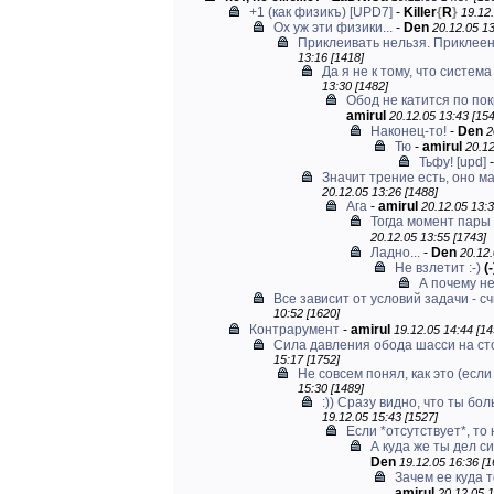
+1 (как физикъ) [UPD7]
-
Killer
{
R
}
19.12.
Ох уж эти физики...
-
Den
20.12.05 13
Приклеивать нельзя. Приклеенн
13:16 [1418]
Да я не к тому, что систем
13:30 [1482]
Обод не катится по пок
amirul
20.12.05 13:43 [154
Наконец-то!
-
Den
2
Тю
-
amirul
20.12
Тьфу! [upd]
Значит трение есть, оно ма
20.12.05 13:26 [1488]
Ага
-
amirul
20.12.05 13:3
Тогда момент пары 
20.12.05 13:55 [1743]
Ладно...
-
Den
20.12.
Не взлетит :-)
(-
А почему не
Все зависит от условий задачи - с
10:52 [1620]
Контрарумент
-
amirul
19.12.05 14:44 [14
Сила давления обода шасси на стой
15:17 [1752]
Не совсем понял, как это (если
15:30 [1489]
:)) Сразу видно, что ты бо
19.12.05 15:43 [1527]
Если *отсутствует*, то
А куда же ты дел с
Den
19.12.05 16:36 [1
Зачем ее куда т
amirul
20.12.05 1