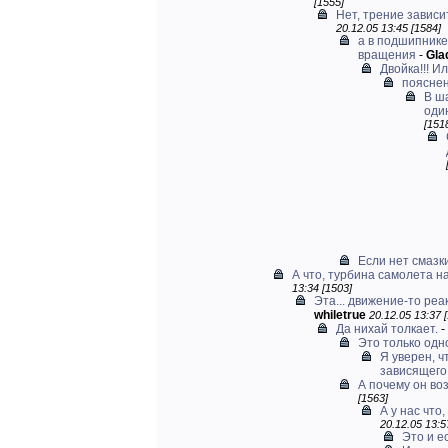
[1555]
Нет, трение завис
20.12.05 13:45 [1584]
а в подшипнике
вращения
-
Gla
Двойка!!! Ил
поясне
В ш
оди
[151
Если нет смазки
А что, турбина самолета на
13:34 [1503]
Эта... движение-то реа
whiletrue
20.12.05 13:37 
Да нихай толкает.
-
Это только одн
Я уверен, ч
зависящего 
А почему он во
[1563]
А у нас что
20.12.05 13:5
Это и ес