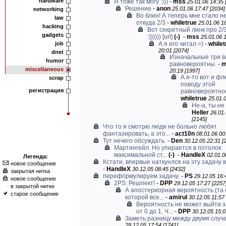
hardware
Я тоже так могу :)))
-
mss
25.01.06 14:35 
Решение
-
anon
25.01.06 17:47 [2034]
networking
Во блин! А теперь мне стало н
law
откуда 2/3
-
whiletrue
25.01.06 18
hacking
Вот секретный линк про 2/
gadgets
:))))))
[url]
(-)
-
mss
25.01.06 1
job
А я его читал =)
-
whilet
20:01 [2074]
dnet
Изначальные три в
humor
равновероятны.
-
m
miscellaneous
20:19 [1997]
А я-то вот и ф
scrap
поводу этой
регистрация
равновероятност
whiletrue
25.01.0
Не-а, ты не 
Heller
26.01.
[2145]
Что то я смотрю люди не больно любят
фантазировать, а это...
-
act10n
08.01.06 00
Тут нечего обсуждать.
-
Den
30.12.05 22:31 [
Мартингейл. Но упирается в потолок
максимальной ст...
(-)
-
HandleX
02.01.0
Легенда:
Кстати, впервые наткунлся на эту задачу в
новое сообщение
-
HandleX
30.12.05 08:45 [2432]
закрытая нитка
переформулируем задачу.
-
PS
29.12.05 16:
новое сообщение
2PS: Решпект!
-
DPP
29.12.05 17:27 [2257
в закрытой нитке
А апостериорная вероятность (та 
старое сообщение
которой все...
-
amirul
30.12.05 11:57
Вероятность не может выйти 
от 0 до 1. Ч...
-
DPP
30.12.05 15:0
Заметь разницу между двумя случ
29.12.05 17:54 [1741]