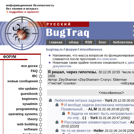
информационная безопасность
без паники и всерьез
подробно о проекте
главная
обзор
RSN
блог
библиотека
bugtraq.ru
/
форум
/
miscellaneous
Напоминаю, что масса вопросов по функционирова
ФОРУМ
снимается после прочтения
его описания
.
Новичкам также крайне полезно ознакомиться с
дан
все доски
документом
.
FAQ
Я решал, через гипотезы.
30.12.05 10:55
Число п
IRC
1659
Автор: ZloyShaman <ZloyShaman> Статус: Elderman
новые сообщения
<
"чистая" ссылка
>
<обсужд
site updates
<
>
miscellaneous
guestbook
beginners
Любителям хитрых задачек
-
Yurii
29.12.05 00:01
sysadmin
И вообще задача рассказана неправиль
programming
Правильный...
-
AL
/
M
31.01.06 20:08 [2176]
Задача не может быть неправильно
operating systems
по опр...
(-)
-
Yurii
31.01.06 20:47 [2091]
theory
Рассуждения элементарно простые:
-
A
web building
20:02 [2220]
software
Че-то не вяжется
-
Heller
25.01.06 14:09 [209