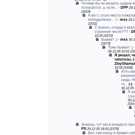
Почему бы не решить задачу к
полагается, а, если...
-
DPP
29.
[1619]
А вот с этого места пожалу
поподробнее... :)
-
mss
29.1
[1531]
Странно, откуда я взял
странное число???
-
D
10:20 [1672]
Бывает ;)
-
mss
30.1
[1673]
Тоже бывает :).
30.12.05 10:51 [16
Я решал, ч
гипотезы.
(
ZloyShama
10:55 [1659]
Хоть ка
решени
сюда. Р
то...
(-)
30.12.05 
Я у
ссы
30.1
[161
Знаешь, тут как в анекдоте пр
PS
29.12.05 18:02 [1578]
Вон там снизу я привел на