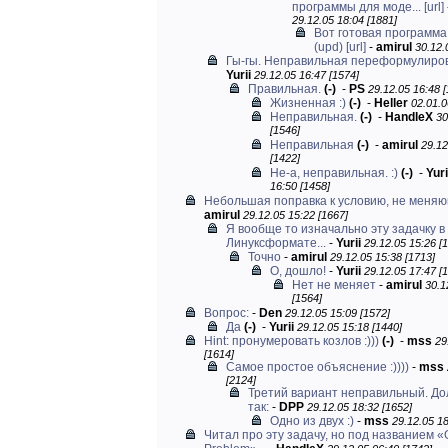
программы для моде...
[url]
29.12.05 18:04 [1881]
Вот готовая программа
(upd)
[url]
-
amirul
30.12.
Гы-гы. Неправильная переформулировк
Yurii
29.12.05 16:47 [1574]
Правильная.
(-)
-
PS
29.12.05 16:48 [
Жизненная :)
(-)
-
Heller
02.01.0
Неправильная.
(-)
-
HandleX
30
[1546]
Неправильная
(-)
-
amirul
29.12
[1422]
Не-а, неправильная. :)
(-)
-
Yuri
16:50 [1458]
Небольшая поправка к условию, не меня
amirul
29.12.05 15:22 [1667]
Я вообще то изначально эту задачку в
Линуксформате...
-
Yurii
29.12.05 15:26 [
Точно
-
amirul
29.12.05 15:38 [1713]
О, дошло!
-
Yurii
29.12.05 17:47 [
Нет не меняет
-
amirul
30.1
[1564]
Вопрос:
-
Den
29.12.05 15:09 [1572]
Да
(-)
-
Yurii
29.12.05 15:18 [1440]
Hint: пронумеровать козлов :)))
(-)
-
mss
29
[1614]
Самое простое объяснение :))))
-
mss
[2124]
Третий вариант неправильный. До
так:
-
DPP
29.12.05 18:32 [1652]
Одно из двух :)
-
mss
29.12.05 18
Читал про эту задачу, но под названием