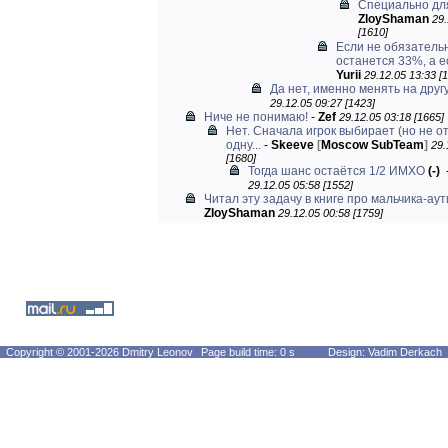
Специально дл
ZloyShaman
29.
[1610]
Если не обязательн
останется 33%, а ес
Yurii
29.12.05 13:33 [
Да нет, именно менять на друг
29.12.05 09:27 [1423]
Ниче не понимаю!
-
Zef
29.12.05 03:18 [1665]
Нет. Сначала игрок выбирает (но не о
одну...
-
Skeeve
[
Moscow SubTeam
]
29.
[1680]
Тогда шанс остаётся 1/2 ИМХО
(-)
29.12.05 05:58 [1552]
Читал эту задачу в книге про мальчика-аут
ZloyShaman
29.12.05 00:58 [1759]
Copyright © 2001-2026 Dmitry Leonov
Page build time: 0 s
Design: Vadim Derkach