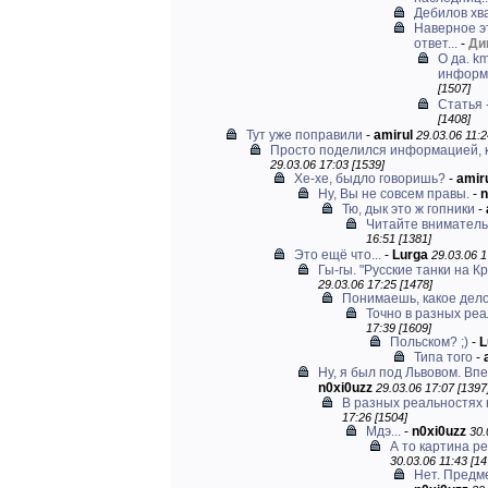
Дебилов хв
Наверное э
ответ...
-
Ди
О да. k
информа
[1507]
Статья 
[1408]
Тут уже поправили
-
amirul
29.03.06 11:2
Просто поделился информацией, ко
29.03.06 17:03 [1539]
Хе-хе, быдло говоришь?
-
amir
Ну, Вы не совсем правы.
-
n
Тю, дык это ж гопники
-
Читайте вниматель
16:51 [1381]
Это ещё что...
-
Lurga
29.03.06 1
Гы-гы. "Русские танки на К
29.03.06 17:25 [1478]
Понимаешь, какое дело.
Точно в разных ре
17:39 [1609]
Польском? ;)
-
L
Типа того
-
Ну, я был под Львовом. Впе
n0xi0uzz
29.03.06 17:07 [1397
В разных реальностях
17:26 [1504]
Мдэ...
-
n0xi0uzz
30.
А то картина р
30.03.06 11:43 [14
Нет. Предме