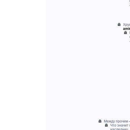
Хру
amir
Между прочим
Что значит 
наследниц..