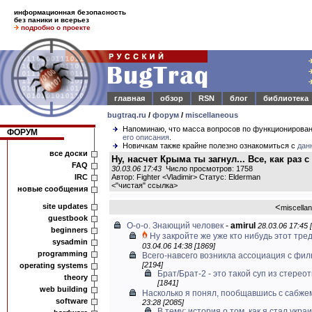
информационная безопасность
без паники и всерьез
подробно о проекте
главная
обзор
RSN
блог
библиотека
bugtraq.ru
/
форум
/
miscellaneous
Напоминаю, что масса вопросов по функционирова
ФОРУМ
его описания
.
Новичкам также крайне полезно ознакомиться с
дан
все доски
Ну, насчет Крыма ты загнул... Все, как раз 
FAQ
30.03.06 17:43
Число просмотров: 1758
IRC
Автор: Fighter <Vladimir> Статус: Elderman
<
"чистая" ссылка
>
новые сообщения
site updates
<
miscella
guestbook
О-о-о. Знающий человек
-
amirul
28.03.06 17:45 
beginners
Ну закройте же уже кто нибудь этот тред
sysadmin
03.04.06 14:38 [1869]
programming
Всего-навсего возникла ассоциация с филь
[2194]
operating systems
Брат/Брат-2 - это такой суп из стереот
theory
[1841]
web building
Насколько я понял, пообщавшись с сабжем
software
23:28 [2085]
В тему: история о том, как я стал укра