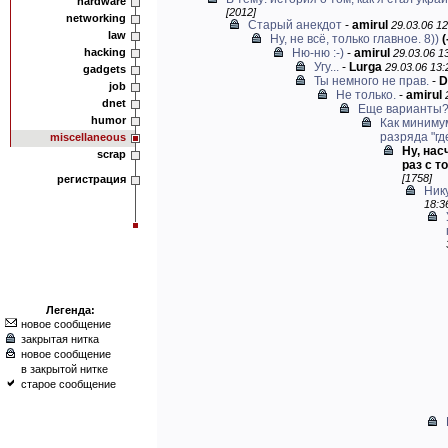
hardware
[2012]
networking
Старый анекдот
-
amirul
29.03.06 12
law
Ну, не всё, только главное. 8))
(
hacking
Ню-ню :-)
-
amirul
29.03.06 13
Угу...
-
Lurga
29.03.06 13:
gadgets
Ты немного не прав.
-
D
job
Не только.
-
amirul
dnet
Еще варианты
humor
Как миниму
разряда "где
miscellaneous
Ну, нас
scrap
раз с то
[1758]
регистрация
Нику
18:3
Легенда:
новое сообщение
закрытая нитка
новое сообщение
в закрытой нитке
старое сообщение