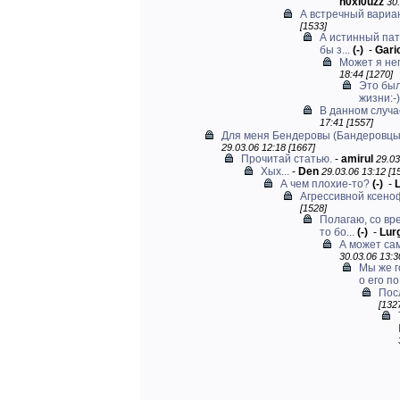
n0xi0uzz
30.
А встречный вариан
[1533]
А истинный пат
бы з...
(-)
-
Gari
Может я не
18:44 [1270]
Это был
жизни:-)
В данном случа
17:41 [1557]
Для меня Бендеровы (Бандеровцы)
29.03.06 12:18 [1667]
Прочитай статью.
-
amirul
29.03
Хых...
-
Den
29.03.06 13:12 [1
А чем плохие-то?
(-)
-
Агрессивной ксено
[1528]
Полагаю, со вр
то бо...
(-)
-
Lur
А может са
30.03.06 13:3
Мы же г
о его по.
Пос
[132