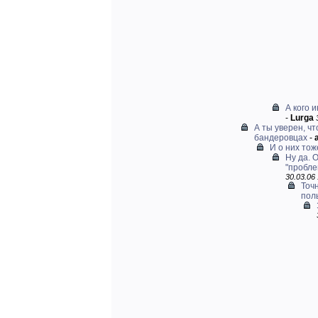
А кого 
-
Lurga
А ты уверен, чт
бандеровцах
-
И о них тож
Ну да. 
"проблем
30.03.06 
Точн
поль