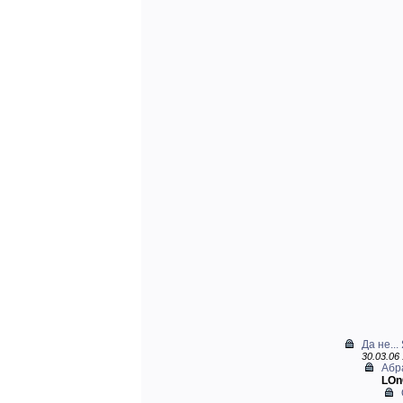
Да не...
30.03.06 
Абр
LOn