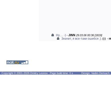
Ну..... -)
-
JINN
29.03.06 00:36 [1819]
Значит, я все-таки ошибся ;).
(-)
-
n
Copyright © 2001-2026 Dmitry Leonov
Page build time: 0 s
Design: Vadim Derkach