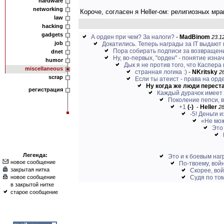
hardware
networking
Короче, согласен я Heller-ом: религиозных мра
law
hacking
gadgets
А орден при чем? За налоги?
-
MadBinom
23.12
job
Докатились. Теперь награды за IT выдают в
Пора собирать подписи за возвращени
dnet
Ну, во-первых, "орден" - понятие изна
humor
Дык я не против того, что Каспера
miscellaneous
странная логика :)
-
NKritsky
26
scrap
Если ты атеист - права на орд
Ну когда же люди переста
регистрация
Каждый дурачок имеет 
Поколение пепси, в
+1
(-)
-
Heller
28
-5! Деньги 
«Не мож
Это
Легенда:
Это и к боевым на
новое сообщение
По-твоему, вой
закрытая нитка
Скорее, вой
новое сообщение
Судя по том
в закрытой нитке
старое сообщение