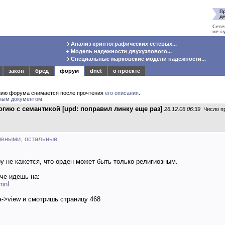
Анализ криптографических сетевых...
Модель надежности двухузлового...
Специальные марковские модели надежности...
закон
бред
форум
dnet
о проекте
нию форума снимается после прочтения
его описания
.
ным документом
.
огию с семантикой [upd: поправил линку еще раз]
26.12.06 06:39
Число пр
ковными, остальные
ру не кажется, что орден может быть только религиозным.
оче идешь на:
tmnl
->view и смотришь страницу 468