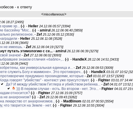
кобесов - к ответу
<
>
miscellaneous
.06 18:27 [2495]
 храме хр...
(-)
-
Heller
24.12.06 05:57 [3394]
е бассейну "Мос...
(-)
-
amirul
26.12.06 06:40 [3859]
чально религиозное,
-
Zef
25.12.06 05:12 [3530]
 наградили
-
Heller
25.12.06 11:08 [3528]
.12.06 13:06 [3645]
ен не имеешь.
-
Zef
26.12.06 04:19 [3273]
нут путать этимологию с се...
-
amirul
26.12.06 06:39 [3279]
свой значок!
-
Zef
27.12.06 06:02 [3093]
ыбравшее знаком отличия «бабло»,...
(-)
-
HandleX
28.12.06 14:51 [3433]
.12.06 18:09 [3442]
изобретены, как универсальная единица и...
-
Zef
29.12.06 09:53 [3009]
ете служить Богу и маммоне». Это противореч...
(-)
-
HandleX
03.01.07 10:52 [32
 противоречие придумано прохиндеями, которые
-
Zef
03.01.07 13:57 [3290]
Когда говорят "убийство" - контекст уже присутствует.
(-)
-
Fighter
03.01.07 14:44
Да? И между убийством Гитлера и убийством ребенка...
-
Zef
04.01.07 13:52 
:))) В первом случае - есть. Во втором - нет. Это...
-
Fighter
04.01.07 23:
градам относится?
(-)
-
Fighter
27.12.06 15:09 [3757]
на не анахронизм?
(-)
-
Zef
29.12.06 09:43 [3282]
на лекарство от анахронизмов...
(-)
-
MadBinom
02.01.07 00:50 [3554]
у, что творится на Земле - нет.
(-)
-
Fighter
29.12.06 10:55 [3004]