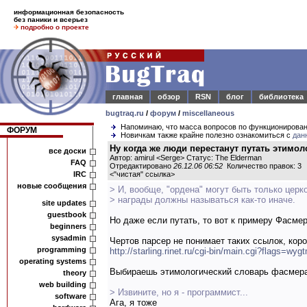
информационная безопасность
без паники и всерьез
подробно о проекте
главная
обзор
RSN
блог
библиотека
bugtraq.ru
/
форум
/
miscellaneous
Напоминаю, что масса вопросов по функционирова
ФОРУМ
Новичкам также крайне полезно ознакомиться с
дан
Ну когда же люди перестанут путать этимол
все доски
Автор: amirul <Serge> Статус: The Elderman
FAQ
Отредактировано
26.12.06 06:52
Количество правок: 3
IRC
<
"чистая" ссылка
>
новые сообщения
> И, вообще, "ордена" могут быть только цер
> награды должны называться как-то иначе.
site updates
guestbook
Но даже если путать, то вот к примеру Фасме
beginners
sysadmin
Чертов парсер не понимает таких ссылок, кор
programming
http://starling.rinet.ru/cgi-bin/main.cgi?flags=wyg
operating systems
Выбираешь этимологический словарь фасмера
theory
web building
> Извините, но я - программист...
software
Ага, я тоже