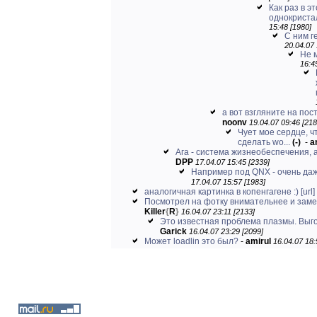
Как раз в э
однокристал
15:48 [1980]
С ним г
20.04.07 
Не 
16:4
а вот взгляните на пост
noonv
19.04.07 09:46 [218
Чует мое сердце, ч
сделать wo...
(-)
-
a
Ага - система жизнеобеспечения, а
DPP
17.04.07 15:45 [2339]
Например под QNX - очень даж
17.04.07 15:57 [1983]
аналогичная картинка в копенгагене :)
[url]
Посмотрел на фотку внимательнее и замет
Killer
{
R
}
16.04.07 23:11 [2133]
Это известная проблема плазмы. Выгор
Garick
16.04.07 23:29 [2099]
Может loadlin это был?
-
amirul
16.04.07 18: