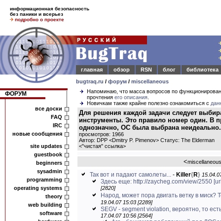
информационная безопасность
без паники и всерьез
подробно о проекте
главная
обзор
RSN
блог
библиотека
bugtraq.ru
/
форум
/
miscellaneous
Напоминаю, что масса вопросов по функционирова
ФОРУМ
прочтения
его описания
.
Новичкам также крайне полезно ознакомиться с
дан
все доски
Для решения каждой задачи следует выбир
FAQ
инструменты. Это правило номер один. В 
IRC
однозначно, ОС была выбрана неидеально.
новые сообщения
просмотров: 1966
Автор: DPP <Dmitry P. Pimenov> Статус: The Elderman
site updates
<
"чистая" ссылка
>
guestbook
<
miscellaneou
beginners
sysadmin
Так вот и падают самолеты...
-
Killer
{
R
}
15.04.0
programming
Здесь еще: http://zaycheg.com/view/2550
[ur
operating systems
[2820]
Народ, может пора двигать ветку в миск? Т
theory
19.04.07 15:03 [2289]
web building
SEGV - segment violation, вероятно, то ест
software
17.04.07 10:56 [2564]