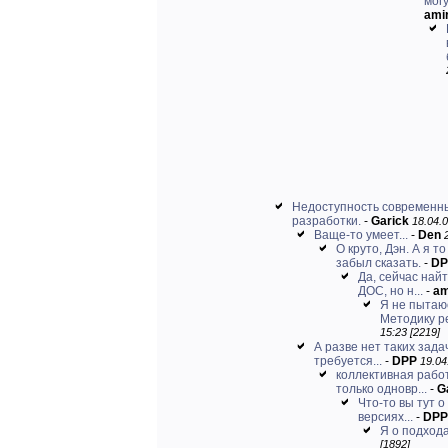
мог
amir
Недоступность современны
разработки.
-
Garick
18.04.0
Ваще-то умеет...
-
Den
О круто, Дэн. А я т
забыл сказать.
-
DP
Да, сейчас най
ДОС, но н...
-
am
Я не пытаю
Методику р
15:23 [2219]
А разве нет таких зада
требуется...
-
DPP
19.04
коллективная рабо
только одновр...
-
G
Что-то вы тут о
версиях...
-
DPP
Я о подходах
[1892]