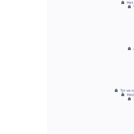
Нет.
Тут не 
Нес