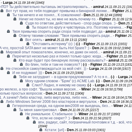
-
Lurga
24.11.09 18:44 [1940]
ЧТО? Ты действительно пытаешь экстраполировать...
-
amirul
24.11.09 21:21 [19
Вот тут прав, но тебя подводит привычка к бинарной логике...
-
Fighter
25.1
Ты так ничего и не понял... К сожалению!
-
Den
25.11.09 12:44 [1899]
Ничег не понял ты, но мне не жаль почему-то.
-
Fighter
25.11.09 12:5
Судя по ответам, действительно - спор ради спора. :)
-
Den
25.1
Ты пошел по кругу и чувствуешь это. Поэтому начина...
-
Fig
Твоя привычка спорить ради спора тебя подводит, да
-
amirul
25.11.09 1
Отвечу твоими словами: "Твоя привычка спорить ради...
-
Fighter
25
Вот опять
-
amirul
25.11.09 13:11 [2180]
"Отставить истерику" (с) :)
(-)
-
Fighter
25.11.09 13:21 [1931]
А что, простой SATA винт не может быть Hot Spare? :)
-
Den
24.11.09 19:02 [1984]
Мировой опыт показателен, конечно, но даже он необ...
-
amirul
24.11.09 21
Перечитал несколько раз и понял только одно: когда...
-
Fighter
25.11.09
Кто еще будет про бинарную логику рассказывать?
-
amirul
25.11.09
Во блин, тебе и там не повезло? )
(-)
-
Fighter
25.11.09 13:23 [183
Не стесняйся самоутверждаться за мой счёт. :))
-
Lurga
24.11.09 19:08 [1917]
И не подумаю! :)))
-
Den
24.11.09 19:23 [1906]
Тебя не затруднит -- в одном предложении? А то я п...
(-)
-
Lurga
24
Могу одним словом - "Бряк" (с) ACME Lab.
(-)
-
Den
24.11.09 19:29
Слил? Ладно, я никому не скажу.
(-)
-
Lurga
24.11.09 19:31 [17
про железо, а про софт. "Вышла новая версия...
-
Winer
24.11.09 16:50 [1799]
колько простых вопросов:
-
Den
24.11.09 17:51 [1906]
1. А зачем? Либо кластер, либо виртуалка, либо нек...
-
Winer
24.11.09 18:04 [179
Либо Windows Server 2008 без кластеров и виртуалок.
-
Den
24.11.09 18:36 [
Гетерогенная среда, на одном вин2008 не выедешь, без...
-
Winer
24.11
Ты меня заинтриговал.
-
Den
24.11.09 21:25 [2217]
Не уникальное. Стабильное :)
-
Winer
24.11.09 21:37 [1890]
Что, если не секрет? :)
-
Den
24.11.09 21:56 [2027]
впн, радиус, сайт, пограничный почтовик и т.д. - всё, что.
[2044]
Кстати:
[url]
-
Den
25.11.09 03:03 [1901]