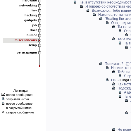
hardware
Т.е. в отсутствии необходимости
networking
Я говорю об отсутствии не
law
Возможно... Тебе видне
Наконец-то ты начи
hacking
"Beating the av
gadgets
Опа, подпис
job
Ты типи
dnet
Опа
humor
Тебе ко
miscellaneous
Та 
scrap
регистрация
Понимать?! :))) 
Извини, кон
Тебе на
Я в
ОК.
-
Lurga
Как мот
Подожди
Легенда:
А гд
новое сообщение
Ты 
закрытая нитка
новое сообщение
в закрытой нитке
старое сообщение
Не пове