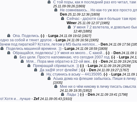
С той поры, как я последний раз его читал, там 
25.11.09 09:26 [1869]
Не сомневаюсь... Но как-то уж все просто дл
Den
25.11.09 12:36 [1809]
Сейчас - да(хотя сам я больше там ярю н
Winer
25.11.09 12:37 [1985]
У меня 7.2 взлетела, и довольно быс
12:48 [1885]
Опа. Поделись.
(-)
-
Lurga
24.11.09 19:02 [1827]
одно за собой и тянет другое.
-
Lurga
24.11.09 16:56 [1905]
Зачем под пираткой? Кстати, летом у MS была неплох...
-
Den
24.11.09 17:56 [18
Поделись машиной времени. :))
-
Lurga
24.11.09 18:59 [1809]
Обращайся, поделюсь! ;) У меня их много... С какой...
(-)
-
Den
24.11.09 1
Без цели. Просто напоминаю, что сегодня 2007 год.
(-)
-
Lurga
24.1
Мля... Пора мне обратно в 22-ой век...
(-)
-
Den
24.11.09 19:24 [19
Прекращай сбриваться. :))
(-)
-
Lurga
24.11.09 19:26 [2539]
Да за@# этот флейм! :)
(-)
-
Den
24.11.09 19:27 [1767]
Ну, стукнись в аську -- 44135095.
(-)
-
Lurga
24.11.09 
Аська дома на флешке забылась. Пиши в личку.
[1935]
Мне ни о чём никому в личку писать смысла н
24.11.09 19:35 [1952]
Лады :)
(-)
-
Den
24.11.09 19:41 [1798]
о! Хотя и... лучше
-
Zef
24.11.09 05:43 [1910]