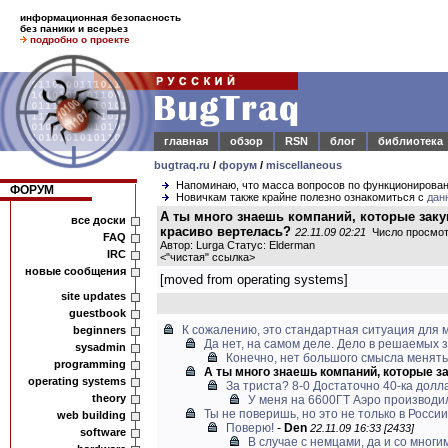
информационная безопасность
без паники и всерьез
подробно о проекте
главная
обзор
RSN
блог
библиотека
bugtraq.ru
/
форум
/
miscellaneous
Напоминаю, что масса вопросов по функционирова
ФОРУМ
Новичкам также крайне полезно ознакомиться с
дан
А ты много знаешь компаний, которые заку
все доски
красиво вертелась?
22.11.09 02:21
Число просмот
FAQ
Автор: Lurga Статус: Elderman
IRC
<
"чистая" ссылка
>
новые сообщения
[moved from operating systems]
site updates
guestbook
К сожалению, это стандартная ситуация для мн
beginners
Да нет, на самом деле. Дело в решаемых за
sysadmin
Конечно, нет большого смысла менять
programming
А ты много знаешь компаний, которые за
operating systems
За триста? 8-0 Достаточно 40-ка долла
theory
У меня на 6600ГТ Аэро производил
Ты не поверишь, но это не только в России
web building
Поверю!
-
Den
22.11.09 16:33 [2433]
software
В случае с немцами, да и со многим