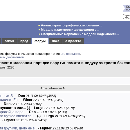
Анализ криптографических сетевых...
Модель надежности двухузлового...
Специальные марковские модели надежности...
закон
бред
форум
dnet
о проекте
нию форума снимается после прочтения
его описания
.
ным документом
.
пают в массовом порядке пару гиг памяти и видуху за триста баксо
ров: 2270
<
>
miscellaneous
огих S...
-
Den
21.11.09 19:43 [3885]
дачах. Ес...
-
Winer
22.11.09 19:11 [2347]
.
-
Den
22.11.09 20:43 [2166]
купают в мас...
(-)
-
Lurga
22.11.09 02:21 [2270]
ровой, а поро...
-
Den
22.11.09 16:02 [2313]
о жуткое впечатлен...
(-)
-
Lurga
24.11.09 16:34 [2289]
.
-
Fighter
21.11.09 23:06 [2414]
и другими, дело не в...
-
Fighter
23.11.09 13:56 [2288]