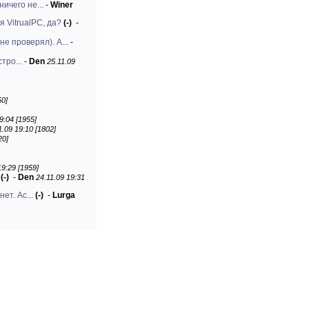
ничего не...
-
Winer
я VitrualPC, да?
(-)
-
е проверял). А...
-
тро...
-
Den
25.11.09
50]
9:04 [1955]
1.09 19:10 [1802]
20]
19:29 [1959]
(-)
-
Den
24.11.09 19:31
ет. Ас...
(-)
-
Lurga