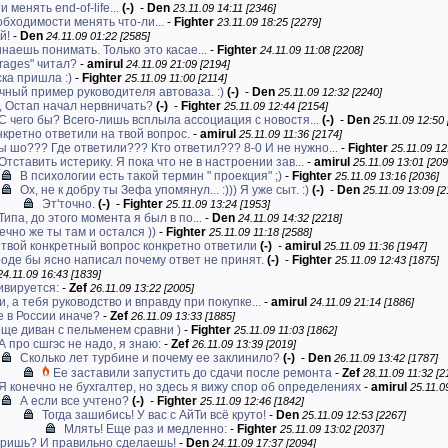
 менять end-of-life...
(-)
-
Den
23.11.09 14:11 [2346]
обходимости менять что-ли...
-
Fighter
23.11.09 18:25 [2279]
й!
-
Den
24.11.09 01:22 [2585]
наешь понимать. Только это касае...
-
Fighter
24.11.09 11:08 [2208]
erages" читал?
-
amirul
24.11.09 21:09 [2194]
ка пришла :)
-
Fighter
25.11.09 11:00 [2114]
чный пример руководителя автоваза. :)
(-)
-
Den
25.11.09 12:32 [2240]
, Остап начал нервничать?
(-)
-
Fighter
25.11.09 12:44 [2154]
С чего бы? Всего-лишь всплыла ассоциация с новостя...
(-)
-
Den
25.11.09 12:50 
нкретно ответили на твой вопрос.
-
amirul
25.11.09 11:36 [2174]
ты шо??? Где ответили??? Кто ответил??? 8-0 И не нужно...
-
Fighter
25.11.09 12
Отставить истерику. Я пока что не в настроении зав...
-
amirul
25.11.09 13:01 [209
В психологии есть такой термин " проекция" ;)
-
Fighter
25.11.09 13:16 [2036]
Ох, не к добру ты Зефа упомянул... :))) Я уже сыт. :)
(-)
-
Den
25.11.09 13:09 [2
Эт'точно.
(-)
-
Fighter
25.11.09 13:24 [1953]
Типа, до этого момента я был в по...
-
Den
24.11.09 14:32 [2218]
ечно же ты там и остался ))
-
Fighter
25.11.09 11:18 [2588]
 твой конкретный вопрос конкретно ответили
(-)
-
amirul
25.11.09 11:36 [1947]
роде бы ясно написал почему ответ не принят.
(-)
-
Fighter
25.11.09 12:43 [1875]
24.11.09 16:43 [1839]
ивируется:
-
Zef
26.11.09 13:22 [2005]
, а тебя руководство и вправду при покупке...
-
amirul
24.11.09 21:14 [1886]
е в России иначе?
-
Zef
26.11.09 13:33 [1885]
еще диван с пельменем сравни )
-
Fighter
25.11.09 11:03 [1862]
А про сшгэс не надо, я знаю:
-
Zef
26.11.09 13:39 [2019]
Сколько лет турбине и почему ее заклинило?
(-)
-
Den
26.11.09 13:42 [1787]
Ее заставили запустить до сдачи после ремонта
-
Zef
28.11.09 11:32 [2
Я конечно не бухгалтер, но здесь я вижу спор об определениях
-
amirul
25.11.0
А если все учтено?
(-)
-
Fighter
25.11.09 12:46 [1842]
Тогда зашибись! У вас с АйТи всё круто!
-
Den
25.11.09 12:53 [2267]
Млять! Еще раз и медленно:
-
Fighter
25.11.09 13:02 [2037]
ришь? И правильно сделаешь!
-
Den
24.11.09 17:37 [2094]