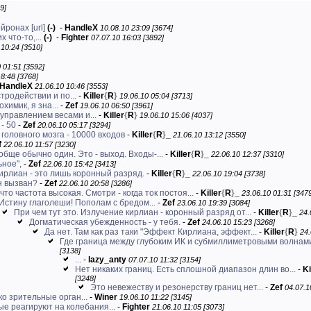
9]
ейронах
[url]
(-)
-
HandleX
10.08.10 23:09 [3674]
 что-то,...
(-)
-
Fighter
07.07.10 16:03 [3892]
 10:24 [3510]
 01:51 [3592]
8:48 [3768]
HandleX
21.06.10 10:46 [3553]
тродействии и по...
-
Killer
{
R
}
19.06.10 05:04 [3713]
химик, я зна...
-
Zef
19.06.10 06:50 [3961]
управлением весами и...
-
Killer
{
R
}
19.06.10 15:06 [4037]
- 50
-
Zef
20.06.10 05:17 [3294]
головного мозга - 10000 входов
-
Killer
{
R
}
_
21.06.10 13:12 [3550]
f
22.06.10 11:57 [3230]
обще обычно один. Это - выход. Входы-...
-
Killer
{
R
}
_
22.06.10 12:37 [3310]
ьное",
-
Zef
22.06.10 15:42 [3413]
ирлиан - это лишь коронный разряд.
-
Killer
{
R
}
_
22.06.10 19:04 [3738]
н вызван?
-
Zef
22.06.10 20:58 [3286]
что частота высокая. Смотри - когда ток постоя...
-
Killer
{
R
}
_
23.06.10 01:31 [3479
Истину глаголеши! Пополам с бредом...
-
Zef
23.06.10 19:39 [3084]
При чем тут это. Излучение кирлиан - коронный разряд от...
-
Killer
{
R
}
_
24.
Догматическая убежденность - у тебя.
-
Zef
24.06.10 15:23 [3268]
Да нет. Там как раз таки "Эффект Кирлиана, эффект...
-
Killer
{
R
}
24.
Где граница между глубоким ИК и субмиллиметровыми волнам
[3138]
...
-
lazy_anty
07.07.10 11:32 [3154]
Нет никаких границ. Есть сплошной диапазон длин во...
-
Ki
[3248]
Это невежеству и резонерству границ нет...
-
Zef
04.07.1
о зрительные орган...
-
Winer
19.06.10 11:22 [3145]
ые реагируют на колебания...
-
Fighter
21.06.10 11:05 [3073]