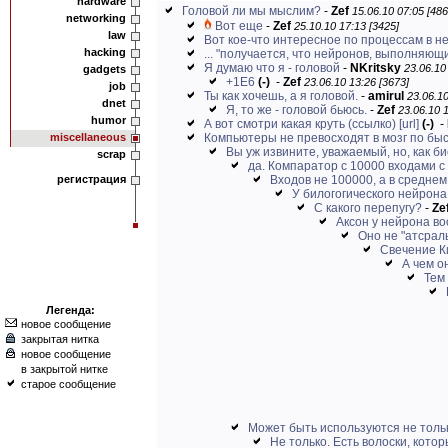
hardware
Головой ли мы мыслим?
-
Zef
15.06.10 07:05 [486
networking
Вот еще
-
Zef
25.10.10 17:13 [3425]
law
Вот кое-что интересное по процессам в н
hacking
... "получается, что нейронов, выполняющих
Я думаю что я - головой
-
NKritsky
23.06.10
gadgets
+1Е6
(-)
-
Zef
23.06.10 13:26 [3673]
job
Ты как хочешь, а я головой.
-
amirul
23.06.10
dnet
Я, то же - головой бьюсь.
-
Zef
23.06.10 1
humor
А вот смотри какая круть (ссылко)
[url]
(-)
-
miscellaneous
Компьютеры не превосходят в мозг по быс
Вы уж извините, уважаемый, но, как био
scrap
да. Компаратор с 10000 входами с 
регистрация
Входов не 100000, а в среднем 
У билогогического нейрона 
С какого перепугу?
-
Ze
Аксон у нейрона во
Оно не "атсрал
Свечение К
А чем о
Тем 
Легенда:
новое сообщение
закрытая нитка
новое сообщение
в закрытой нитке
старое сообщение
Может быть используются не тольк
Не только. Есть волоски, котор