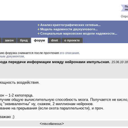
Анализ криптографических сетевых...
Модель надежности двухузлового...
Специальные марковские модели надежности...
закон
бред
форум
dnet
о проекте
нию форума снимается после прочтения
его описания
.
ным документом
.
рирода передачи информации между нейронами импульсная.
15.06.10 18
 мощность воздействия.
н -- 1-2 килогерца.
олучим общую вычислительную способность мозга. Получается не кисло,
ц "эквивалентны" ну, скажем, 2 миллионам нейронов.
ивание на прерывания (если охота параллельности), и проч.
важаю ;)
<
>
miscellaneous