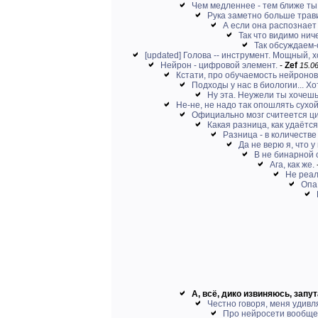
Чем медленнее - тем ближе ты 
Рука заметно больше трави
А если она распознает
Так что видимо ниче
Так обсуждаем-
[updated] Голова -- инструмент. Мощный, х
Нейрон - цифровой элемент.
-
Zef
15.06
Кстати, про обучаемость нейронов
Подходы у нас в биологии... Хо
Ну эта. Неужели ты хочешь
Не-не, не надо так опошлять сухой
Официально мозг считеется ц
Какая разница, как удаётся
Разница - в количестве
Да не верю я, что у
В не бинарной 
Ага, как же.
Не реаль
Опа
А, всё, дико извиняюсь, запут
Честно говоря, меня удивля
Про нейросети вообще