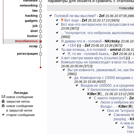
hardware
параметры для объекта и сравнить с эталонн
networking
<
miscella
law
hacking
Головой ли мы мыслим?
-
Zef
15.06.10 07:05 [486
Вот еще
-
Zef
25.10.10 17:13 [3425]
gadgets
Вот кое-что интересное по процессам в н
job
23:09 [3672]
dnet
... "получается, что нейронов, выполняющих
humor
[3892]
miscellaneous
Я думаю что я - головой
-
NKritsky
23.06.10
+1Е6
(-)
-
Zef
23.06.10 13:26 [3672]
scrap
Ты как хочешь, а я головой.
-
amirul
23.06.10
регистрация
Я, то же - головой бьюсь.
-
Zef
23.06.10 1
А вот смотри какая круть (ссылко)
[url]
(-)
-
Компьютеры не превосходят в мозг по быс
19.06.10 05:04 [3713]
Вы уж извините, уважаемый, но, как био
[3961]
да. Компаратор с 10000 входами с 
19.06.10 15:06 [4037]
Входов не 100000, а в среднем 
У билогогического нейрона 
Легенда:
Killer
{
R
}
_
21.06.10 13:12 [355
новое сообщение
С какого перепугу?
-
Ze
закрытая нитка
Аксон у нейрона во
новое сообщение
Входы-...
-
Killer
{
R
}
в закрытой нитке
Оно не "атсрал
Свечение К
старое сообщение
разряд.
-
Ki
А чем о
Тем 
ток 