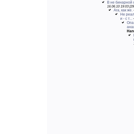
В не бинарной 
16.06.10 19:03 [29
Ага, как же.
Не реал
и - с т...
Опа
ана
Han