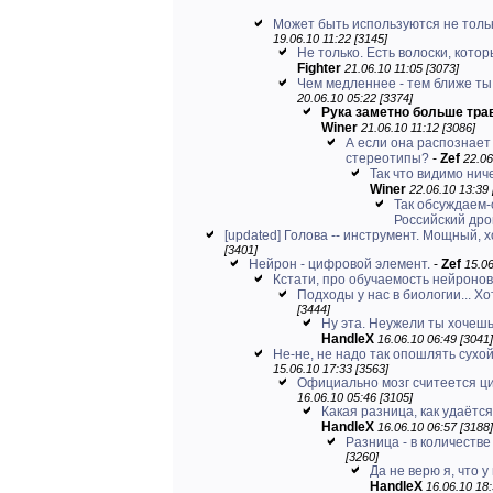
Может быть используются не тольк
19.06.10 11:22 [3145]
Не только. Есть волоски, котор
Fighter
21.06.10 11:05 [3073]
Чем медленнее - тем ближе ты 
20.06.10 05:22 [3374]
Рука заметно больше трав
Winer
21.06.10 11:12 [3086]
А если она распознает
стереотипы?
-
Zef
22.06
Так что видимо ниче
Winer
22.06.10 13:39 
Так обсуждаем-
Российский дрон
[updated] Голова -- инструмент. Мощный, х
[3401]
Нейрон - цифровой элемент.
-
Zef
15.06
Кстати, про обучаемость нейронов
Подходы у нас в биологии... Хо
[3444]
Ну эта. Неужели ты хочешь
HandleX
16.06.10 06:49 [3041]
Не-не, не надо так опошлять сухой
15.06.10 17:33 [3563]
Официально мозг считеется ц
16.06.10 05:46 [3105]
Какая разница, как удаётся
HandleX
16.06.10 06:57 [3188]
Разница - в количестве
[3260]
Да не верю я, что у
HandleX
16.06.10 18: