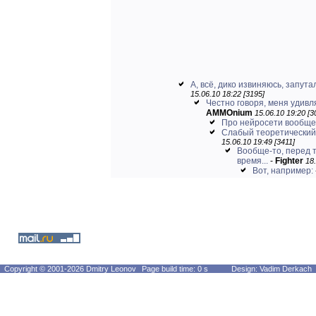
А, всё, дико извиняюсь, запутал
15.06.10 18:22 [3195]
Честно говоря, меня удивля
AMMOnium
15.06.10 19:20 [3
Про нейросети вообще
Слабый теоретический
15.06.10 19:49 [3411]
Вообще-то, перед т
время...
-
Fighter
18.
Вот, например:
Copyright © 2001-2026 Dmitry Leonov
Page build time: 0 s
Design: Vadim Derkach