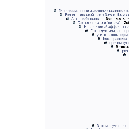
Гидротермальные источники срединно-ок
Вклад в тепловой поток Земли, безусло
Ага, я тебя понял...
-
Den
10.09.09 13
Так нет его, этого "потока"!
-
Ze
И парниковый эффект на р
Его подметили, а не п
учите законы термо
Какая разница 
причем тут 
В том-т
раз
В этом случае парн