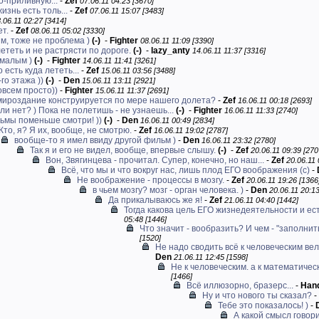
-приливную...
-
Zef
07.06.11 04:23 [3670]
знь есть толь...
-
Zef
07.06.11 15:07 [3483]
.06.11 02:27 [3414]
ет.
-
Zef
08.06.11 05:02 [3330]
м, тоже не проблема )
(-)
-
Fighter
08.06.11 11:09 [3390]
ететь и не растрясти по дороге.
(-)
-
lazy_anty
14.06.11 11:37 [3316]
 малым )
(-)
-
Fighter
14.06.11 11:41 [3261]
 есть куда лететь...
-
Zef
15.06.11 03:56 [3488]
го этажа ))
(-)
-
Den
15.06.11 13:11 [2921]
овсем просто))
-
Fighter
15.06.11 11:37 [2691]
мироздание конструируется по мере нашего долета?
-
Zef
16.06.11 00:18 [2693]
ли нет? ) Пока не полетишь - не узнаешь...
(-)
-
Fighter
16.06.11 11:33 [2740]
ьмы поменьше смотри! ))
(-)
-
Den
16.06.11 00:49 [2834]
Кто, я? Я их, вообще, не смотрю.
-
Zef
16.06.11 19:02 [2787]
вообще-то я имел ввиду другой фильм )
-
Den
16.06.11 23:32 [2780]
Так я и его не видел, вообще, впервые слышу.
(-)
-
Zef
20.06.11 09:39 [270
Вон, Звягинцева - прочитал. Супер, конечно, но наш...
-
Zef
20.06.11 
Всё, что мы и что вокруг нас, лишь плод ЕГО воображения (c)
-
Не воображение - процессы в мозгу.
-
Zef
20.06.11 19:26 [1366
в чьем мозгу? мозг - орган человека. )
-
Den
20.06.11 20:13
Да прикалываюсь же я!
-
Zef
21.06.11 04:40 [1442]
Тогда какова цель ЕГО жизнедеятельности и есть
05:48 [1446]
Что значит - вообразить? И чем - "заполнит
[1520]
Не надо сводить всё к человеческим ве
Den
21.06.11 12:45 [1598]
Не к человеческим. а к математичес
[1466]
Всё иллюзорно, бразерс...
-
Han
Ну и что нового ты сказал?
-
Тебе это показалось! )
-
А какой смысл говори