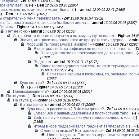
 не будем!
-
Zef
12.09.09 06:43 [2216]
ереизлучает! :)))
(-)
-
Den
12.09.09 20:28 [2265]
невозможно, потому что не может быть...
(-)
-
amirul
12.09.09 22:41 [2460]
-)
-
Den
13.09.09 02:59 [2021]
ы старательно меня перевираете.
-
Zef
13.09.09 10:34 [2262]
ет. Ты просто говорил, что если бы Земля имела...
-
amirul
13.09.09 23:06 [2307]
Гонишь.
-
Fighter
14.09.09 00:39 [2345]
Нет не гоню
-
amirul
14.09.09 02:34 [2155]
Ага, значит я многое пропустил и потому шутку не понял.
-
Fighter
14.09
Значит, что гравитационное сжатие прекратилось, ядерно...
-
amiru
Хороший ты программист, амирул )
-
Fighter
15.09.09 09:27 [2293]
Я официальной астрофизике не поверю, я ее знаю - с...
-
Z
В звездах сжатие не прекращается до тех пор, пока...
(-
[2109]
Подколол
-
amirul
15.09.09 11:47 [2173]
Очаги термоядерного синтеза - по сути термоядерные 
15.09.09 13:12 [2345]
Если такие взрывы и возможны, то, очевидно, только
[1993]
Куда сжатия?
-
Zef
14.09.09 15:53 [2020]
)
(-)
-
Fighter
14.09.09 17:51 [2123]
Превышающий что?
-
Zef
14.09.09 06:01 [2021]
Патстулом! :)
-
Den
14.09.09 01:01 [2144]
На стуле ))
-
Fighter
14.09.09 02:18 [2047]
В этом вся суть
-
amirul
14.09.09 02:43 [2096]
Куда она его рассеивает? В 4е измерение?
-
Zef
14.09.09 06:23 [
Супер! Всё с равным давлением и плотностью!!! Yaho...
(-)
Зеф, ты не учитываешь низкую теплопроводность кор...
(-)
[2168]
Чтобы в коре поддерживался градиент температур в 1...
-
a
С чего она низкая? Вот, зациклило!
-
Zef
14.09.09 15:38 [2
Ниже - жидкость. Там тепло переносится еще и кон