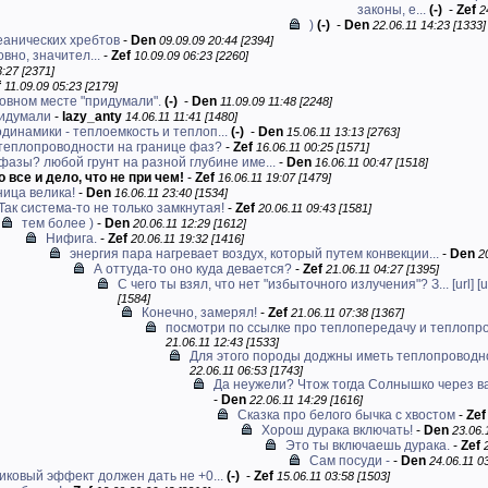
законы, е...
(-)
-
Zef
2
)
(-)
-
Den
22.06.11 14:23 [1333]
еанических хребтов
-
Den
09.09.09 20:44 [2394]
вно, значител...
-
Zef
10.09.09 06:23 [2260]
:27 [2371]
f
11.09.09 05:23 [2179]
овном месте "придумали".
(-)
-
Den
11.09.09 11:48 [2248]
ридумали
-
lazy_anty
14.06.11 11:41 [1480]
динамики - теплоемкость и теплоп...
(-)
-
Den
15.06.11 13:13 [2763]
теплопроводности на границе фаз?
-
Zef
16.06.11 00:25 [1571]
фазы? любой грунт на разной глубине име...
-
Den
16.06.11 00:47 [1518]
о все и дело, что не при чем!
-
Zef
16.06.11 19:07 [1479]
ница велика!
-
Den
16.06.11 23:40 [1534]
Так система-то не только замкнутая!
-
Zef
20.06.11 09:43 [1581]
тем более )
-
Den
20.06.11 12:29 [1612]
Нифига.
-
Zef
20.06.11 19:32 [1416]
энергия пара нагревает воздух, который путем конвекции...
-
Den
2
А оттуда-то оно куда девается?
-
Zef
21.06.11 04:27 [1395]
С чего ты взял, что нет "избыточного излучения"? З...
[url]
[u
[1584]
Конечно, замерял!
-
Zef
21.06.11 07:38 [1367]
посмотри по ссылке про теплопередачу и теплопр
21.06.11 12:43 [1533]
Для этого породы доджны иметь теплопроводно
22.06.11 06:53 [1743]
Да неужели? Чтож тогда Солнышко через ва
-
Den
22.06.11 14:29 [1616]
Сказка про белого бычка с хвостом
-
Zef
Хорош дурака включать!
-
Den
23.06.
Это ты включаешь дурака.
-
Zef
Сам посуди -
-
Den
24.06.11 0
иковый эффект должен дать не +0...
(-)
-
Zef
15.06.11 03:58 [1503]