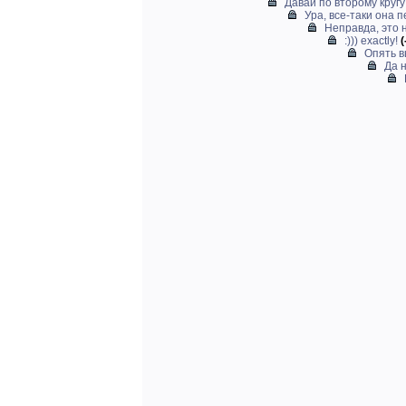
Давай по второму кругу
Ура, все-таки она п
Неправда, это 
:))) exactly!
(
Опять в
Да н