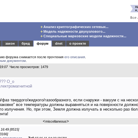
Анализ криптографических сетевых...
Модель надежности двухузлового...
Специальные марковские модели надежности...
закон
бред
форум
dnet
о проекте
нию форума снимается после прочтения
его описания
.
ным документом
.
19:07
Число просмотров: 1479
е??? O_o
электромагнитной
/фаз твердого/жидкого/газообразного, если снаружи - вакуум с на неско
аковке" все температуры должны выравняться и на поверхности должно
го излучения. Но, при этом, Земля должна излучать в несколько раз бо
ента!
<
>
miscellaneous
 16:49 [8515]
[3166]