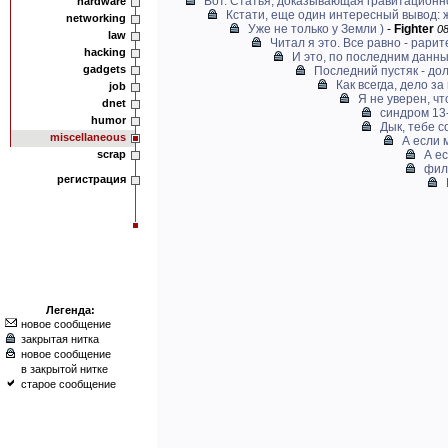
Вот. Статья, доказывающая гравитационно
hardware
Кстати, еще один интересный вывод: жи
networking
Уже не только у Земли )
-
Fighter
08
law
Читал я это. Все равно - рарит
hacking
И это, по последним данны
gadgets
Последний пустяк - дол
Как всегда, дело за
job
Я не уверен, что
dnet
синдром 13-
humor
Дык, тебе с
miscellaneous
А если 
scrap
А ес
фил
регистрация
Легенда:
новое сообщение
закрытая нитка
новое сообщение
в закрытой нитке
старое сообщение