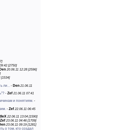
7]
09:42 [2750]
Den
20.06.11 12:28 [2596]
]
 [1534]
 ли...
-
Den
21.06.11
ь"?
-
Zef
21.06.11 07:41
личинам и понятиям.
-
ким.
-
Zef
22.06.11 06:45
dleX
22.06.11 13:04 [1590]
Zef
23.06.11 04:46 [1709]
Den
23.06.11 09:19 [1281]
ть о том, кто создал