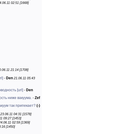
4.06.11 02:51 [1668]
0.06.11 21:14 [1708]
rl]
-
Den
21.06.11 05:43
оводность
[url]
-
Den
сть ниже вакуума.
-
Zef
куум так припекает?
(-)
23.06.11 04:31 [1578]
11 09:27 [1453]
24.06.11 02:59 [1369]
3:16 [1450]