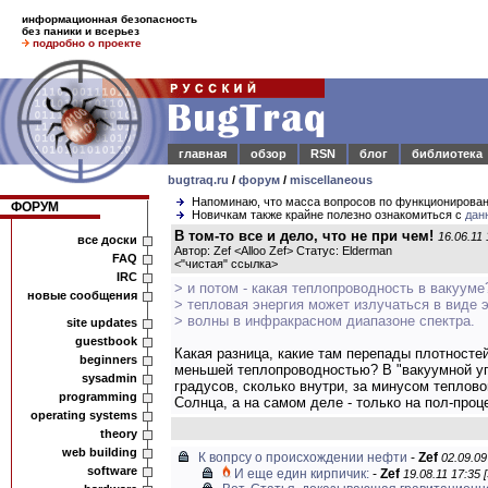
информационная безопасность
без паники и всерьез
подробно о проекте
главная
обзор
RSN
блог
библиотека
bugtraq.ru
/
форум
/
miscellaneous
Напоминаю, что масса вопросов по функционирова
ФОРУМ
Новичкам также крайне полезно ознакомиться с
дан
В том-то все и дело, что не при чем!
16.06.11 
все доски
Автор: Zef <Alloo Zef> Статус: Elderman
FAQ
<
"чистая" ссылка
>
IRC
> и потом - какая теплопроводность в вакуум
новые сообщения
> тепловая энергия может излучаться в виде 
> волны в инфракрасном диапазоне спектра.
site updates
guestbook
Какая разница, какие там перепады плотностей
beginners
меньшей теплопроводностью? В "вакуумной уп
sysadmin
градусов, сколько внутри, за минусом теплово
programming
Солнца, а на самом деле - только на пол-проц
operating systems
theory
web building
К вопрсу о происхождении нефти
-
Zef
02.09.09
software
И еще един кирпичик:
-
Zef
19.08.11 17:35 