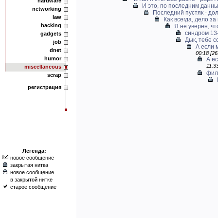
hardware
И это, по последним данны
networking
Последний пустяк - дол
law
Как всегда, дело за
hacking
Я не уверен, что
синдром 13-
gadgets
Дык, тебе с
job
А если 
dnet
00:18 [26
humor
А ес
11:3
miscellaneous
фил
scrap
регистрация
Легенда:
новое сообщение
закрытая нитка
новое сообщение
в закрытой нитке
старое сообщение