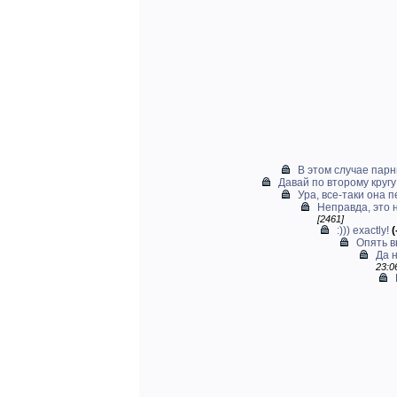
В этом случае парн
Давай по второму кругу
Ура, все-таки она п
Неправда, это 
[2461]
:))) exactly!
(
Опять в
Да н
23:0