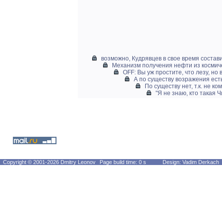
возможно, Кудрявцев в свое время состави
Механизм получения нефти из космиче
OFF: Вы уж простите, что лезу, но 
А по существу возражения ест
По существу нет, т.к. не ком
"Я не знаю, кто такая Ч
Copyright © 2001-2026 Dmitry Leonov
Page build time: 0 s
Design: Vadim Derkach