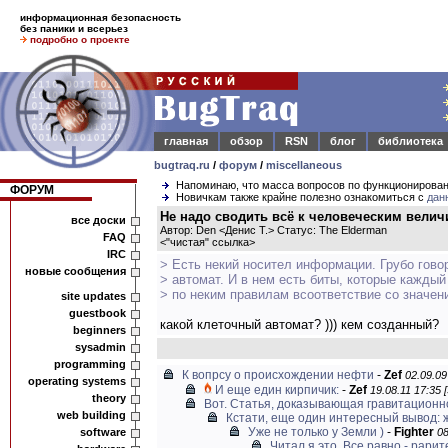
информационная безопасность
без паники и всерьез
подробно о проекте
главная
обзор
RSN
блог
библиотека
bugtraq.ru
/
форум
/
miscellaneous
Напоминаю, что масса вопросов по функционирова
ФОРУМ
Новичкам также крайне полезно ознакомиться с
дан
Не надо сводить всё к человеческим велич
все доски
Автор: Den <Денис Т.> Статус: The Elderman
FAQ
<
"чистая" ссылка
>
IRC
> Есть некий носител информации. Грубо гово
новые сообщения
> автомат. И в нем есть биты, которые каждый
> по неким правилам всоответствие со значен
site updates
guestbook
какой клеточный автомат? ))) кем созданный?
beginners
sysadmin
programming
К вопрсу о происхождении нефти
-
Zef
02.09.09
operating systems
И еще един кирпичик:
-
Zef
19.08.11 17:35 
theory
Вот. Статья, доказывающая гравитационно
web building
Кстати, еще один интересный вывод: жи
Уже не только у Земли )
-
Fighter
software
08
Читал я это. Все равно - рарит