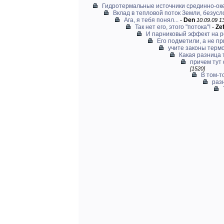
Гидротермальные источники срединно-ок
Вклад в тепловой поток Земли, безусло
Ага, я тебя понял...
-
Den
10.09.09 13
Так нет его, этого "потока"!
-
Ze
И парниковый эффект на р
Его подметили, а не п
учите законы термо
Какая разница 
причем тут 
[1520]
В том-то
раз