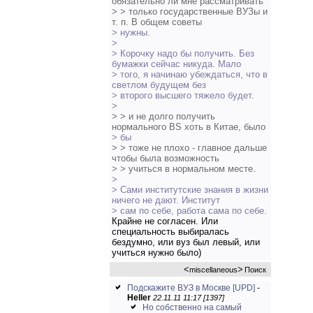
обязательно ли мне рассматривать
> > только государственные ВУЗы и
т. п. В общем советы
> нужны.
>
> Корочку надо бы получить. Без
бумажки сейчас никуда. Мало
> того, я начинаю убеждаться, что в
светлом будущем без
> второго высшего тяжело будет.
>
> > и не долго получить
нормального BS хоть в Китае, было
> бы
> > тоже не плохо - главное дальше
чтобы была возможность
> > учиться в нормальном месте.
>
> Сами институтские знания в жизни
ничего не дают. Институт
> сам по себе, работа сама по себе.
Крайне не согласен. Или
специальность выбиралась
бездумно, или вуз был левый, или
учиться нужно было)
<
>
miscellaneous
Поиск
Подскажите ВУЗ в Москве [UPD]
-
Heller
22.11.11 11:17 [1397]
Но собственно на самый