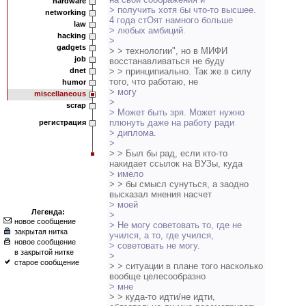
hardware
> получить хотя бы что-то высшее.
networking
4 года стОят намного больше
law
> любых амбиций.
hacking
>
gadgets
> > технологии", но в МИФИ
job
восстанавливаться не буду
dnet
> > принципиально. Так же в силу
того, что работаю, не
humor
> могу
miscellaneous
>
scrap
> Может быть зря. Может нужно
плюнуть даже на работу ради
регистрация
> диплома.
>
> > Был бы рад, если кто-то
накидает ссылок на ВУЗы, куда
> имело
> > бы смысл сунуться, а заодно
высказал мнения насчет
> моей
Легенда:
>
новое сообщение
> Не могу советовать то, где не
закрытая нитка
учился, а то, где учился,
новое сообщение
> советовать не могу.
в закрытой нитке
>
старое сообщение
> > ситуации в плане того насколько
вообще целесообразно
> мне
> > куда-то идти/не идти,