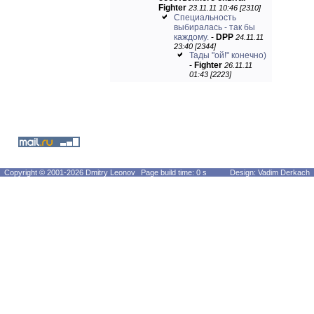
Fighter
23.11.11 10:46 [2310]
Специальность
выбиралась - так бы
каждому.
-
DPP
24.11.11
23:40 [2344]
Тады "ой!" конечно)
-
Fighter
26.11.11
01:43 [2223]
Copyright © 2001-2026 Dmitry Leonov
Page build time: 0 s
Design: Vadim Derkach