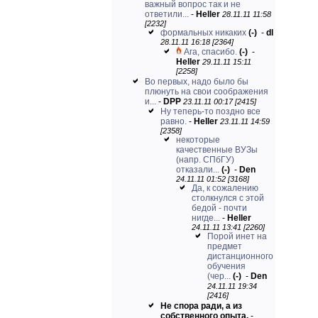
важный вопрос так и не
ответили...
-
Heller
28.11.11 11:58
[2232]
формальных никаких
(-)
-
dl
28.11.11 16:18 [2364]
Ага, спасибо.
(-)
-
Heller
29.11.11 15:11
[2258]
Во первых, надо было бы
плюнуть на свои соображения
и...
-
DPP
23.11.11 00:17 [2415]
Ну теперь-то поздно все
равно.
-
Heller
23.11.11 14:59
[2358]
некоторые
качественные ВУЗы
(напр. СПбГУ)
отказали...
(-)
-
Den
24.11.11 01:52 [3168]
Да, к сожалению
столкнулся с этой
бедой - почти
нигде...
-
Heller
24.11.11 13:41 [2260]
Порой инет на
предмет
дистанционного
обучения
(чер...
(-)
-
Den
24.11.11 19:34
[2416]
Не спора ради, а из
собственного опыта.
-