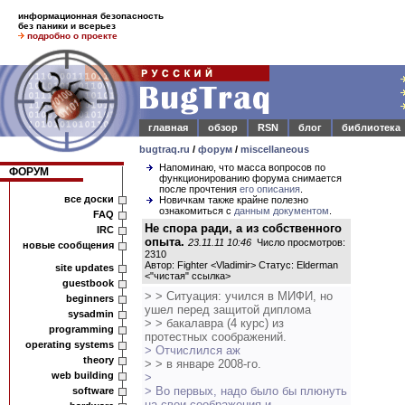
информационная безопасность
без паники и всерьез
подробно о проекте
главная
обзор
RSN
блог
библиотека
bugtraq.ru
/
форум
/
miscellaneous
Напоминаю, что масса вопросов по
ФОРУМ
функционированию форума снимается
после прочтения
его описания
.
все доски
Новичкам также крайне полезно
ознакомиться с
данным документом
.
FAQ
Не спора ради, а из собственного
IRC
опыта.
23.11.11 10:46
Число просмотров:
новые сообщения
2310
Автор: Fighter <Vladimir> Статус: Elderman
site updates
<
"чистая" ссылка
>
guestbook
> > Ситуация: учился в МИФИ, но
beginners
ушел перед защитой диплома
sysadmin
> > бакалавра (4 курс) из
programming
протестных соображений.
operating systems
> Отчислился аж
theory
> > в январе 2008-го.
web building
>
> Во первых, надо было бы плюнуть
software
на свои соображения и