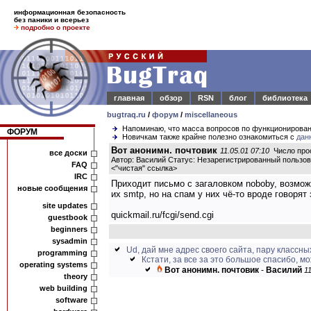
информационная безопасность
без паники и всерьез
подробно о проекте
главная
обзор
RSN
блог
библиотека
bugtraq.ru
/
форум
/
miscellaneous
Напоминаю, что масса вопросов по функционирова
ФОРУМ
Новичкам также крайне полезно ознакомиться с
дан
Вот анонимн. почтовик
11.05.01 07:10
Число прос
все доски
Автор: Василий Статус: Незарегистрированный пользо
FAQ
<
"чистая" ссылка
>
IRC
Приходит письмо с загаловком noboby, возмож
новые сообщения
их smtp, но на спам у них чё-то вроде говорят з
site updates
quickmail.ru/fcgi/send.cgi
guestbook
beginners
sysadmin
Ud, дай мне адрес своего сайта, пару классных
programming
Кстати, за все за это большое спасибо, мо
operating systems
Вот анонимн. почтовик
-
Василий
11
theory
web building
software