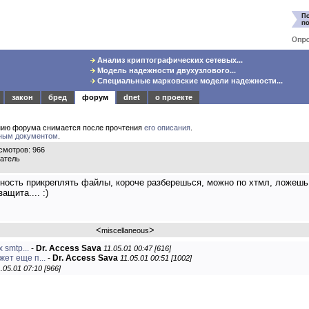
Анализ криптографических сетевых...
Модель надежности двухузлового...
Специальные марковские модели надежности...
закон
бред
форум
dnet
о проекте
нию форума снимается после прочтения
его описания
.
ным документом
.
мотров: 966
ватель
ность прикреплять файлы, короче разберешься, можно по хтмл, ложешь 
ащита.... :)
<
>
miscellaneous
 smtp...
-
Dr. Access Sava
11.05.01 00:47 [616]
жет еще п...
-
Dr. Access Sava
11.05.01 00:51 [1002]
.05.01 07:10 [966]