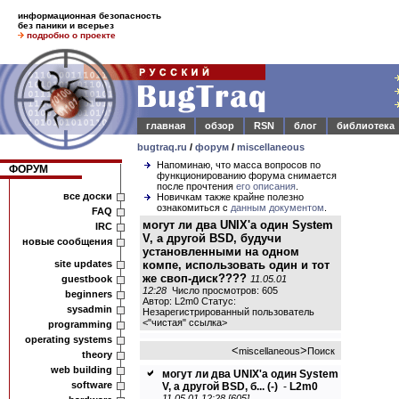
информационная безопасность
без паники и всерьез
подробно о проекте
главная
обзор
RSN
блог
библиотека
bugtraq.ru
/
форум
/
miscellaneous
Напоминаю, что масса вопросов по
ФОРУМ
функционированию форума снимается
после прочтения
его описания
.
все доски
Новичкам также крайне полезно
ознакомиться с
данным документом
.
FAQ
могут ли два UNIX'а один System
IRC
V, а другой BSD, будучи
новые сообщения
установленными на одном
site updates
компе, использовать один и тот
же своп-диск????
guestbook
11.05.01
12:28
Число просмотров: 605
beginners
Автор: L2m0 Статус:
sysadmin
Незарегистрированный пользователь
<
"чистая" ссылка
>
programming
operating systems
<
>
miscellaneous
Поиск
theory
web building
могут ли два UNIX'а один System
software
V, а другой BSD, б...
(-)
-
L2m0
11.05.01 12:28 [605]