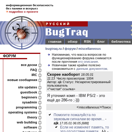
информационная безопасность
без паники и всерьез
подробно о проекте
главная
обзор
RSN
блог
библиотека
bugtraq.ru
/
форум
/
miscellaneous
Напоминаю, что масса вопросов по
ФОРУМ
функционированию форума снимается
после прочтения
его описания
.
все доски
Новичкам также крайне полезно
ознакомиться с
данным документом
.
FAQ
Скорее наоборот
18.05.01
IRC
11:13
Число просмотров: 1004
новые сообщения
Автор: ajk Статус: Незарегистрированный
пользователь
site updates
<
"чистая" ссылка
>
guestbook
Я уточнил комп - IBM PS/2 - это
beginners
ещё до 286-го ;-)))
sysadmin
<
>
programming
miscellaneous
Поиск
operating systems
Помогите пожалуйста по
theory
звуковым сигналам во время...
-
web building
ajk
17.05.01 06:05 [688]
Если не изменяет память, то
software
это отсутствие памяти...
(-)
-