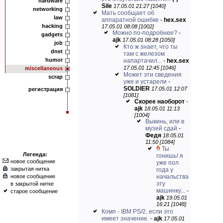
hardware
Sile
17.05.01 21:27 [1040]
networking
Мать сообщает об
law
аппаратной ошибке
-
hex.sex
hacking
17.05.01 08:08 [1002]
Можно по-подробнее?
-
gadgets
ajk
17.05.01 08:28 [1050]
job
Кто ж знает, что ты
dnet
там с железом
humor
напартачил...
-
hex.sex
17.05.01 12:45 [1046]
miscellaneous
Может эти сведения
scrap
уже и устарели
-
SOLDIER
17.05.01 12:07
регистрация
[1081]
Скорее наоборот
-
ajk
18.05.01 11:13
[1004]
Выкинь, или в
музей сдай
-
Федя
18.05.01
11:50 [1084]
Ты
Легенда:
гонишь! я
новое сообщение
уже пол
закрытая нитка
года у
новое сообщение
начальства
эту
в закрытой нитке
машинку...
-
старое сообщение
ajk
19.05.01
16:21 [1048]
Комп - IBM PS/2, если это
имеет значение.
-
ajk
17.05.01