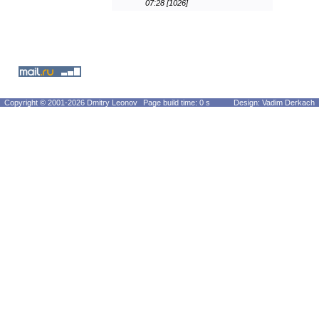
07:28 [1026]
Copyright © 2001-2026 Dmitry Leonov
Page build time: 0 s
Design: Vadim Derkach