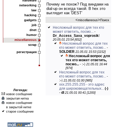
hardware
Почему не похож? Под виндами на
networking
dial-up он всегда такой. В hex это
law
выглядит как 'DEST'
hacking
<
>
gadgets
miscellaneous
Поиск
job
Несложный вопрос для тех кто
dnet
может ответить, посмо...
-
humor
Dr_Access_Sava_voprosik
!
20.05.01 23:54 [652]
miscellaneous
Несложный вопрос для тех
scrap
кто может ответить, посмо...
-
SOLDIER
21.05.01 15:53 [1152]
регистрация
Несложный вопрос для
тех кто может ответить,
посмо...
-
:
-
)
21.05.01 16:44
[974]
Несложный вопрос для тех
кто может ответить, посмо...
-
:
-
)
21.05.01 01:00 [985]
xxx.255.255.255 - это адрес
для широковещательных...
(-)
Легенда:
-
dl
21.05.01 00:41 [1200]
новое сообщение
закрытая нитка
новое сообщение
в закрытой нитке
старое сообщение