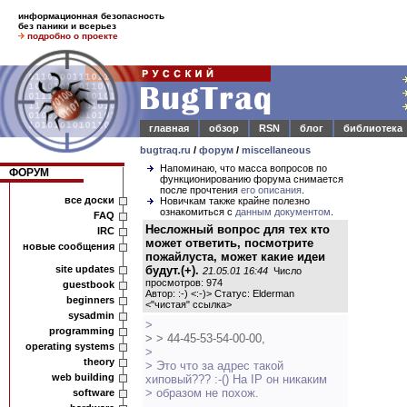
информационная безопасность
без паники и всерьез
подробно о проекте
главная
обзор
RSN
блог
библиотека
bugtraq.ru
/
форум
/
miscellaneous
Напоминаю, что масса вопросов по
ФОРУМ
функционированию форума снимается
после прочтения
его описания
.
все доски
Новичкам также крайне полезно
ознакомиться с
данным документом
.
FAQ
Несложный вопрос для тех кто
IRC
может ответить, посмотрите
новые сообщения
пожайлуста, может какие идеи
site updates
будут.(+).
21.05.01 16:44
Число
просмотров: 974
guestbook
Автор: :-) <:-)> Статус: Elderman
beginners
<
"чистая" ссылка
>
sysadmin
>
programming
> > 44-45-53-54-00-00,
operating systems
>
theory
> Это что за адрес такой
web building
хиповый??? :-() На IP он никаким
> образом не похож.
software