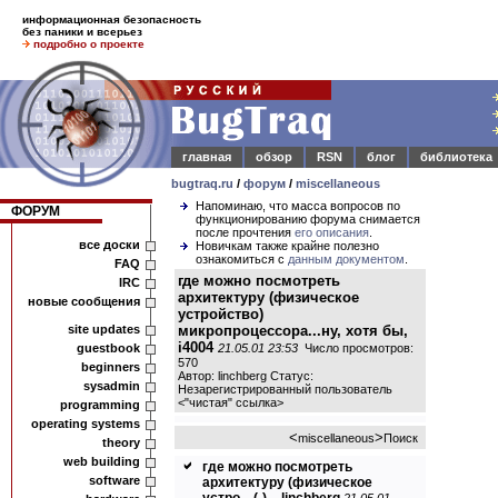
информационная безопасность
без паники и всерьез
подробно о проекте
главная
обзор
RSN
блог
библиотека
bugtraq.ru
/
форум
/
miscellaneous
Напоминаю, что масса вопросов по
ФОРУМ
функционированию форума снимается
после прочтения
его описания
.
все доски
Новичкам также крайне полезно
ознакомиться с
данным документом
.
FAQ
где можно посмотреть
IRC
архитектуру (физическое
новые сообщения
устройство)
site updates
микропроцессора...ну, хотя бы,
i4004
guestbook
21.05.01 23:53
Число просмотров:
570
beginners
Автор: linchberg Статус:
sysadmin
Незарегистрированный пользователь
<
"чистая" ссылка
>
programming
operating systems
<
>
miscellaneous
Поиск
theory
web building
где можно посмотреть
software
архитектуру (физическое