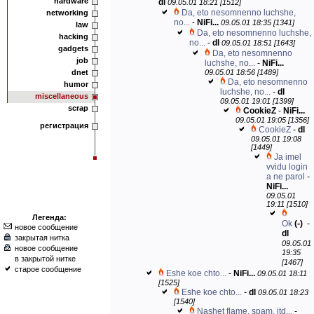
hardware
dl
09.05.01 18:21 [1512]
Da, eto nesomnenno luchshe,
networking
no...
-
NiFi...
09.05.01 18:35 [1341]
law
Da, eto nesomnenno luchshe,
hacking
no...
-
dl
09.05.01 18:51 [1643]
gadgets
Da, eto nesomnenno
job
luchshe, no...
-
NiFi...
dnet
09.05.01 18:56 [1489]
Da, eto nesomnenno
humor
luchshe, no...
-
dl
miscellaneous
09.05.01 19:01 [1399]
scrap
CookieZ
-
NiFi...
09.05.01 19:05 [1356]
регистрация
CookieZ
-
dl
09.05.01 19:08
[1449]
Ja imel
vvidu login
a ne parol
-
NiFi...
09.05.01
19:11 [1510]
Легенда:
Ok
(-)
-
новое сообщение
dl
закрытая нитка
09.05.01
новое сообщение
19:35
в закрытой нитке
[1467]
старое сообщение
Eshe koe chto...
-
NiFi...
09.05.01 18:11
[1525]
Eshe koe chto...
-
dl
09.05.01 18:23
[1540]
Nashet flame, spam, itd...
-