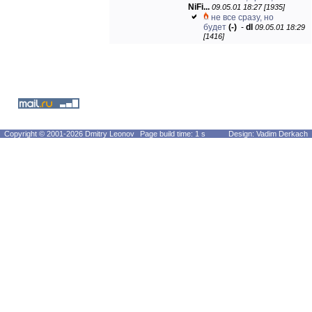
NiFi...
09.05.01 18:27 [1935]
не все сразу, но
будет
(-)
-
dl
09.05.01 18:29
[1416]
Copyright © 2001-2026 Dmitry Leonov
Page build time: 1 s
Design: Vadim Derkach