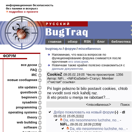
информационная безопасность
без паники и всерьез
подробно о проекте
главная
обзор
RSN
блог
библиотека
bugtraq.ru
/
форум
/
miscellaneous
Напоминаю, что масса вопросов по
ФОРУМ
функционированию форума снимается после
прочтения
его описания
.
все доски
Новичкам также крайне полезно ознакомиться с
данным документом
.
FAQ
CookieZ
09.05.01 19:05
Число просмотров: 1356
IRC
Автор: NiFi... <NiFiGaSebe!> Статус: Member
новые сообщения
<
"чистая" ссылка
>
site updates
Pri login polezno bi bilo postavit cookies, chtob
guestbook
ne vvodit svoi nick kahdij raz.
ili eto prosto u menja ne rabotaet?....
beginners
sysadmin
<
>
miscellaneous
Поиск
programming
Добро пожаловать на новый форум
(-)
-
dl
operating systems
09.05.01 15:05 [1111]
theory
Da, eto nesomnenno luchshe, no...
-
web building
NiFi...
09.05.01 18:09 [1359]
software
Da, eto nesomnenno luchshe, no...
-