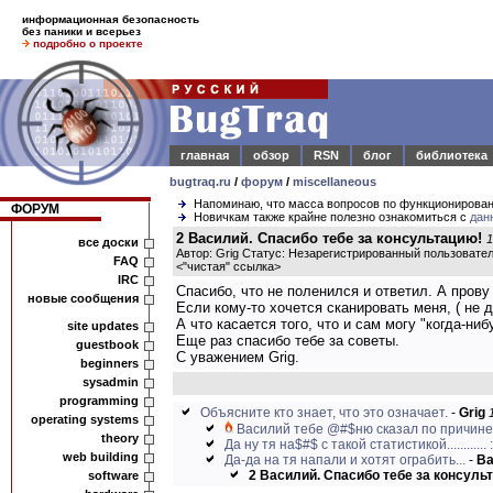
информационная безопасность
без паники и всерьез
подробно о проекте
главная
обзор
RSN
блог
библиотека
bugtraq.ru
/
форум
/
miscellaneous
Напоминаю, что масса вопросов по функционирова
ФОРУМ
Новичкам также крайне полезно ознакомиться с
дан
2 Василий. Спасибо тебе за консультацию!
1
все доски
Автор: Grig Статус: Незарегистрированный пользовате
FAQ
<
"чистая" ссылка
>
IRC
Спасибо, что не поленился и ответил. А прову
новые сообщения
Если кому-то хочется сканировать меня, ( не до
А что касается того, что и сам могу "когда-ни
site updates
Еще раз спасибо тебе за советы.
guestbook
С уважением Grig.
beginners
sysadmin
programming
Объясните кто знает, что это означает.
-
Grig
operating systems
Василий тебе @#$ню сказал по причине т
theory
Да ну тя на$#$ с такой статистикой............ :
web building
Да-да на тя напали и хотят ограбить...
-
Ва
2 Василий. Спасибо тебе за консуль
software