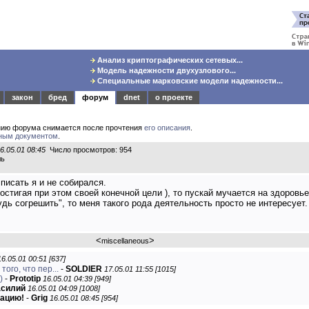
Анализ криптографических сетевых...
Модель надежности двухузлового...
Специальные марковские модели надежности...
закон
бред
форум
dnet
о проекте
нию форума снимается после прочтения
его описания
.
ным документом
.
6.05.01 08:45
Число просмотров: 954
ль
 писать я и не собирался.
стигая при этом своей конечной цели ), то пускай мучается на здоровье. :
будь согрешить", то меня такого рода деятельность просто не интересует.
<
>
miscellaneous
16.05.01 00:51 [637]
ого, что пер...
-
SOLDIER
17.05.01 11:55 [1015]
)
-
Prototip
16.05.01 04:39 [949]
силий
16.05.01 04:09 [1008]
тацию!
-
Grig
16.05.01 08:45 [954]