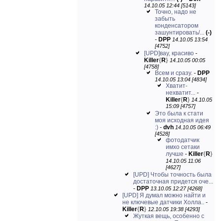
14.10.05 12:44 [5143]
Точно, надо не
забыть
конденсатором
зашунтировать/...
(-)
-
DPP
14.10.05 13:54
[4752]
[UPD]вау, красиво
-
Killer
{
R
}
14.10.05 00:05
[4758]
Всем и сразу.
-
DPP
14.10.05 13:04 [4834]
Хватит-
нехватит...
-
Killer
{
R
}
14.10.05
15:09 [4757]
Это была к стати
моя исходная идея
:)
-
dvh
14.10.05 06:49
[4528]
фотодатчик
имхо сетаки
лучше
-
Killer
{
R
}
14.10.05 11:06
[4627]
[UPD] Чтобы точность была
достаточная придется оче...
-
DPP
13.10.05 12:27 [4268]
[UPD] Я думал можно найти и
не ключевые датчики Холла..
-
Killer
{
R
}
12.10.05 19:38 [4293]
Жуткая вещь, особенно с