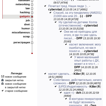
hardware
09:57 [4764]
networking
Почитал тред. Наши люди :)...
-
law
cybervlad
13.10.05 14:17 [4991]
hacking
Спасиб, за эту пиндюлину (AMI201)
21000 иен или 20...
(-)
-
DPP
gadgets
13.10.05 14:28 [4728]
job
Ну сделай на датчике Холла
dnet
(отечественном):
-
cybervlad
humor
13.10.05 14:33 [5158]
Они же не пригодны для
miscellaneous
этого, я где-то уже здесь
scrap
писал...
-
DPP
13.10.05 19:30
[5160]
регистрация
насчет включения: могу
ошибаться, но как я
понял и...
-
cybervlad
14.10.05 10:05 [4738]
У меня маленький
опыт работы с ДХ,
может и я что-т...
-
DPP
14.10.05 11:26
[4915]
Легенда:
насчет сделать...
-
Killer
{
R
}
12.10.05
новое сообщение
18:51 [4690]
Собственно, действительно, ничего
закрытая нитка
сложного.
-
DPP
12.10.05 19:09 [4870]
новое сообщение
[UPD] Индуктивность
-
Killer
{
R
}
в закрытой нитке
12.10.05 21:24 [4862]
старое сообщение
идея =)
-
dvh
13.10.05 22:59
[4464]
В контурах генераторов
не будут возникать
паразитн...
(-)
-
Den