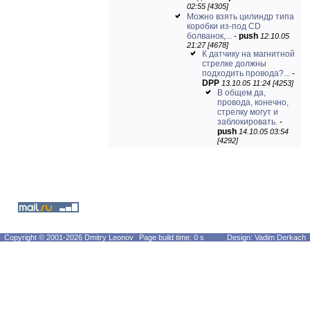
02:55 [4305]
Можно взять цилиндр типа
коробки из-под CD
болванок,...
-
push
12.10.05
21:27 [4678]
К датчику на магнитной
стрелке должны
подходить провода?...
-
DPP
13.10.05 11:24 [4253]
В общем да,
провода, конечно,
стрелку могут и
заблокировать.
-
push
14.10.05 03:54
[4292]
Copyright © 2001-2026 Dmitry Leonov
Page build time: 0 s
Design: Vadim Derkach