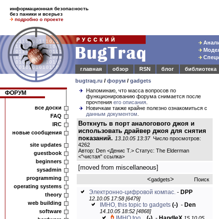
информационная безопасность
без паники и всерьез
подробно о проекте
Анали
Модел
Специ
главная
обзор
RSN
блог
библиотека
bugtraq.ru
/
форум
/
gadgets
Напоминаю, что масса вопросов по
ФОРУМ
функционированию форума снимается после
прочтения
его описания
.
все доски
Новичкам также крайне полезно ознакомиться с
данным документом
.
FAQ
Воткнуть в порт аналогового джоя и
IRC
использовать драйвер джоя для снятия
новые сообщения
показаний.
13.10.05 13:37
Число просмотров:
site updates
4262
Автор: Den <Денис Т.> Статус: The Elderman
guestbook
<
"чистая" ссылка
>
beginners
[moved from miscellaneous]
sysadmin
programming
<
>
gadgets
Поиск
operating systems
Электронно-цифровой компас.
-
DPP
theory
12.10.05 17:58 [6479]
web building
IMHO, this topic to gadgets
(-)
-
Den
software
14.10.05 18:52 [4868]
IMHO too...
(-)
-
HandleX
15.10.05