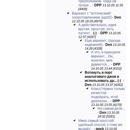
треуголником. Тогда уж
лучше...
-
DPP
13.10.05 11:55
[4409]
Вариант с "оптическим"
сопротивлением. [upd2]
-
Den
12.10.05 19:29 [4979]
А действительно, идея
крутая, простая, хоть
патент...
(-)
-
DPP
13.10.05
12:37 [4287]
Еще вариант: (проще,
надежней)
-
Den
13.10.05
14:26 [4328]
А что, в принципе
вариант... Он,
конечно, мне
думается,...
-
DPP
14.10.05 13:44 [4152]
Воткнуть в порт
аналогового джоя и
использовать др...
(-)
-
Den
13.10.05 13:37 [4262]
Класс! Нужно только
резистор
подобрать, чтоб
диапазон...
-
DPP
13.10.05 13:55 [4270]
На самом деле...
-
Den
13.10.05
18:02 [5281]
Имхо самый простой/
удобный способ, к тому же
выдаёт...
-
push
13.10.05